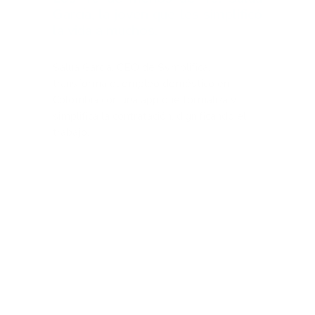
García, la joven que les simplificó
la vida a muchos.
Salua García, CEO de Symplifica,
transforma el empleo doméstico en
Colombia con una app que formaliza y
simplifica la contratación, dignificando el
trabajo.