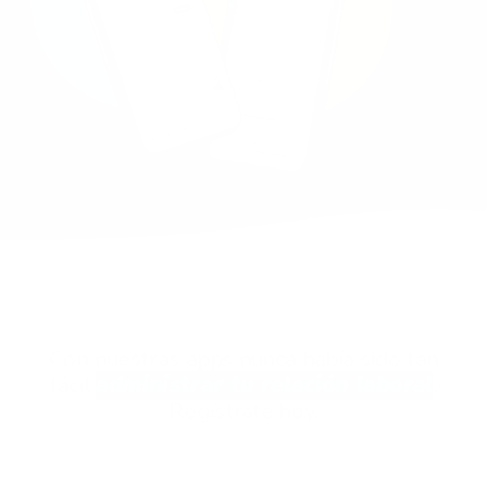
Con nuestras apps nunca había sido tan
fácil
administrar tu relación laboral
.
Regístrate hoy.