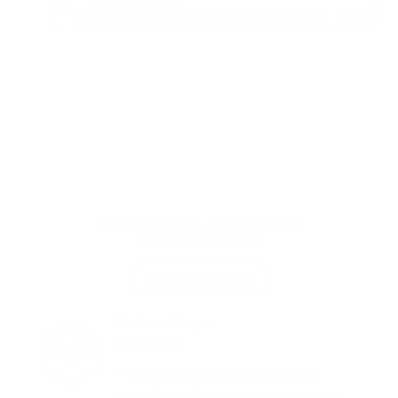
Día de la trabajadora marzo 2024
Más de 35mil trabajadoras gestionadas
Más de 113 mil millones aportados a Seguridad Social
NUESTROS CLIENTES NOS
RECOMIENDAN
Vive tranquilo hoy
Carlos Reyes
Empleador
❝
Ahorro tiempo en procesos
administrativos con las empresas