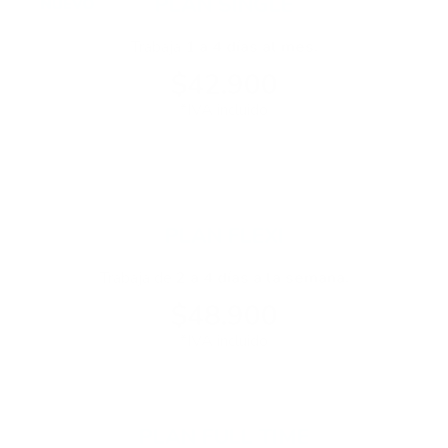
PLAN SINGLE
Trabaja
1 a 4 días al mes.
$42.900
*IVA incluido
PLAN FLEXI
Trabaja de
2 a 4 días a la semana.
$48.900
*IVA incluido
PLAN FULL TIME