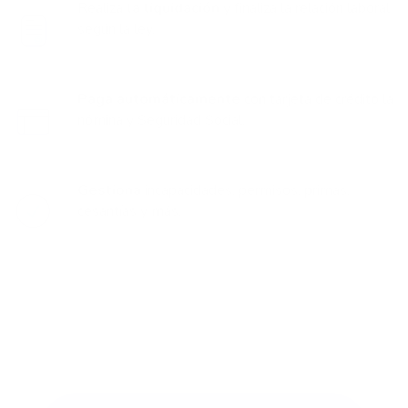
Realiza
la liquidación
y finaliza la relación laboral
según la ley.
Paga automáticamente
con tarjeta de crédito la
nómina y Seguridad Social.
Gestiona
incapacidades, permisos, primas,
cesantías y más.