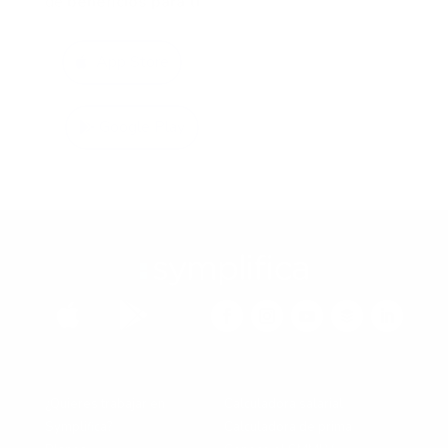
de
beneficios para ti
App Store
Google Play


¿Quieres trabajar en
Calculadora salarial
Symplifica?
Calculadora de prima