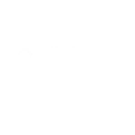
prestadoras de seguridad social.
No debo estar pendiente de los pagos
gracias al débito automático y me
recuerdan las fechas importantes de
aportes de ley.
❞
Mariela Gomez
Trabajadora afiliada a Sympifica
❝
Ahora tengo los beneficios de un
empleado normal, eso se nota, se
siente en cada aspecto de mi vida. Con
las prestaciones,
uno trabaja
sintiéndose más seguro porque
hay un respaldo
de la salud, la
pensión, las cesantías, todo.
❞