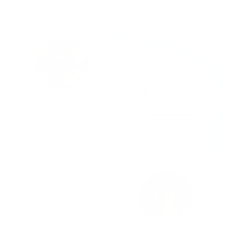
Si ya eres cliente descarga
nuestra App
y
Symplifica tu vida
App Store
Google Play
Si eres
trabajador del
hogar
ingresa a Symplifica
Trabajadores
O descarga nuestra app llena