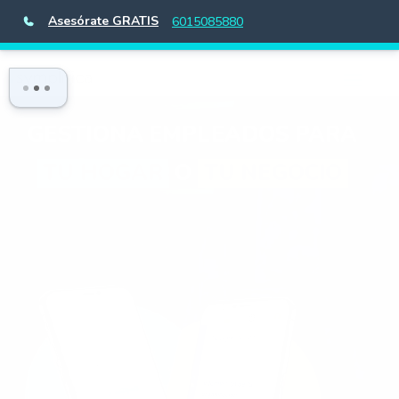
Asesórate GRATIS
6015085880
GESTIONA EMPLEADOS PARA
TU HOGAR
O
TU NEGOCIO