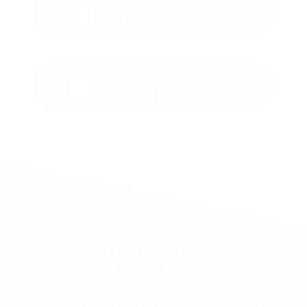
Descárgala en

App Store
Descárgala en

Google Play
CONTÁCTATE CON
VENTAS
Y AFILIA A LOS TRABAJADORES DE TU HOGAR