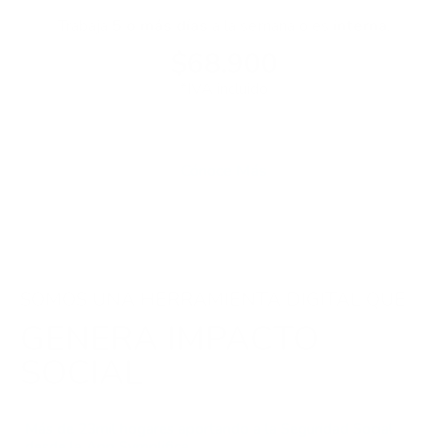
Trabaja
5 o más días
a la semana o es
interna
.
$68.900
*IVA incluido
Cónoce Más
SOMOS UNA HERRAMIENTA DIGITAL QUE
GENERA IMPACTO
SOCIAL
Más de 23mil hogares aportando a la Seguridad Social
desde la App Symplifica