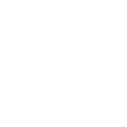
1.
Llenamos todos los formularios por ti.
2.
Uno de nuestros mensajeros, irá a tu casa u
oficina para que los firmen tú y tu empleado(a).
3.
Radicamos todos los soportes a las respectivas
4.
Y listo, tu trabajador(a) puede disfrutar de los
beneficios de ser parte del sistema de seguridad
social. entidades para afiliarlos.
Quiero probar Symplifica