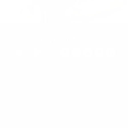


Planes
Calculadora salarial
Contacto:
Tienda online
Calculadora de
601 508 5880
Preguntas
prima
Blog
Conoce el SMMLV
Nosotros
Términos y
Contacto
condiciones
Política de
privacidad