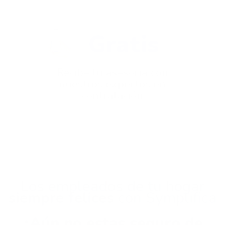
Gratis
Recibe tu asesoría con
nuestros expertos en
contratación
Los empleados de tu hogar
siempre felices
con Symplifica
¿Aún no estas seguro de