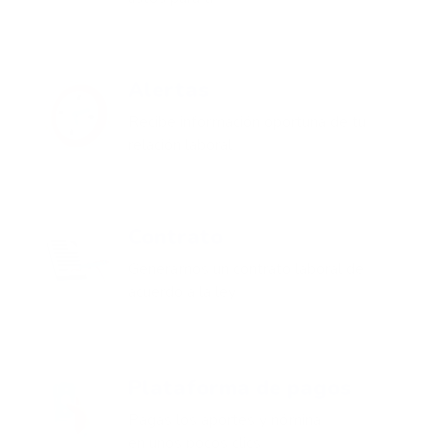
Alertas
Recibe información oportuna de tu
relación laboral
Contrato
Generamos un contrato laboral de
acuerdo a la ley
Plataforma de pagos
Pagas los aportes y nómina
en unos pocos clics