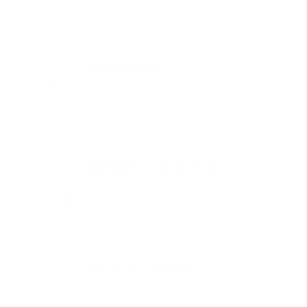
Afiliación
Afiliamos a tus empleados al sistema
de seguridad social
Nómina y aportes
Hacemos los cálculos mes
a mes de tus empleados
Carpeta digital
Encuentra documentos y comprobantes
listos para ti