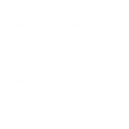
Gestión del día a día
Gestiona novedades, prima, cesantías,
dotaciones y más
Automatización
Puedes automatizar tus pagos y estar
siempre al día
Paga solo
$84.900
por cada
empleado que
afilies
, sin
moverte de tu casa o trabajo: