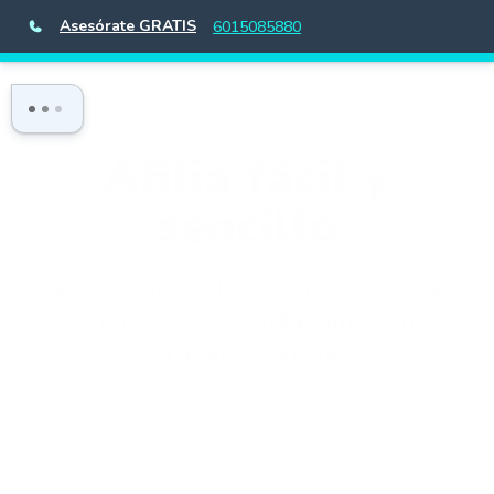
Asesórate GRATIS
6015085880
Afilia fácil y
sencillo
a tus empleados domésticos a la
seguridad social
¡Hacemos los
trámites por ti!