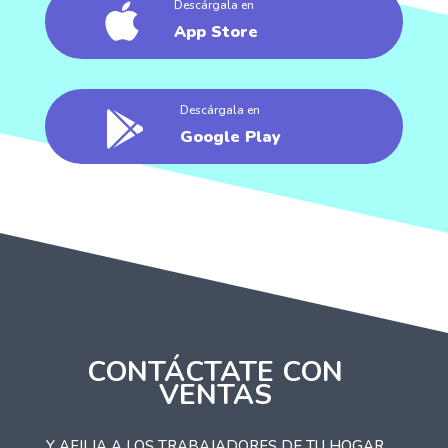
Descárgala en

App Store
Descárgala en

Google Play
CONTÁCTATE CON
VENTAS
Y AFILIA A LOS TRABAJADORES DE TU HOGAR