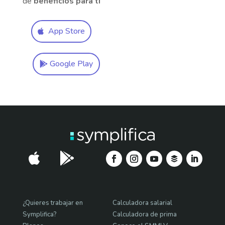
de
beneficios para ti
App Store
Google Play


¿Quieres trabajar en
Calculadora salarial
Symplifica?
Calculadora de prima