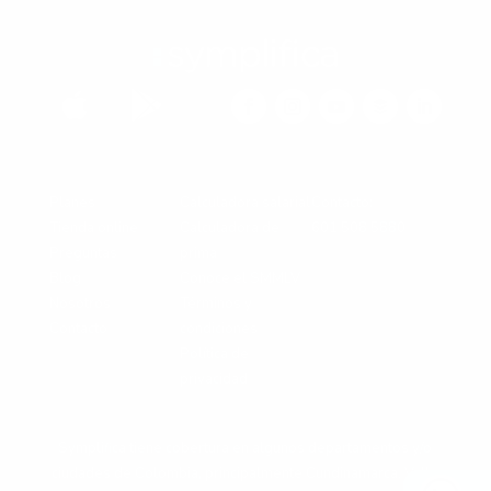


Planes
Calculadora salarial
Contacto:
Tienda online
Calculadora de
601 508 5880
Preguntas
prima
Blog
Conoce el SMMLV
Nosotros
Términos y
Contacto
condiciones
Política de
privacidad
Symplifica tiene cobertura en algunos departamentos y/o
ciudades de Colombia, principalmente Cundinamarca, Valle