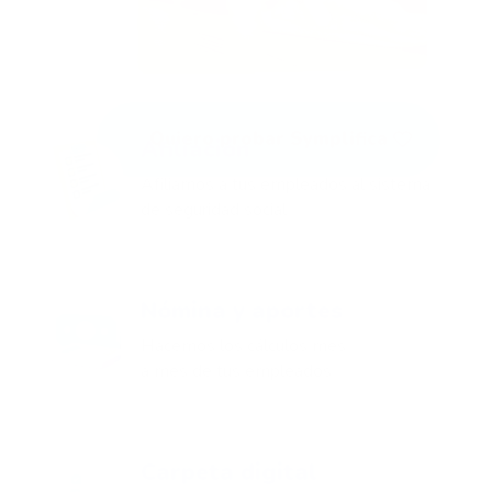
Quiero probar Symplifica
Afiliación
Afiliamos a tus empleados al sistema
de seguridad social
Nómina y aportes
Hacemos los cálculos mes
a mes de tus empleados
Carpeta digital