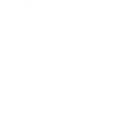
Pagas los aportes y nómina
en unos pocos clics
Gestión del día a día
Gestiona novedades, prima, cesantías,
dotaciones y más
Automatización
Puedes automatizar tus pagos y estar
siempre al día