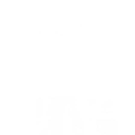
por ti cuanto debes de pagar en nómina y seguridad
social y con un par de clics podrás realizar los pagos
de acuerdo a la ley. Además, si pagas en efectivo
podrás
generar desprendibles de nómina y
archivarlos en tu propia carpeta digital
.