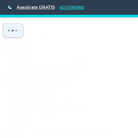
Asesórate GRATIS
6015085880
Asegura el
bienestar
de tus
trabajador
es
Brinda las mejores