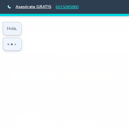
Asesórate GRATIS
6015085880