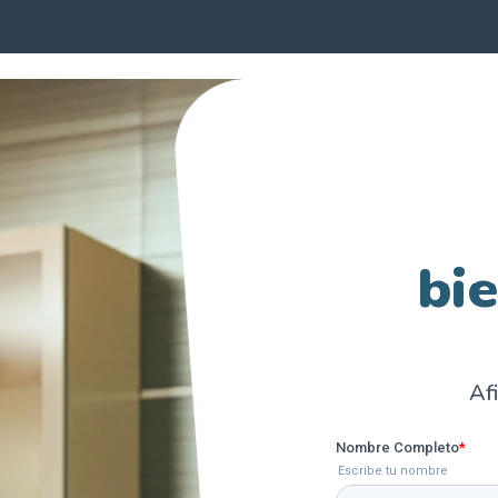
bi
Afi