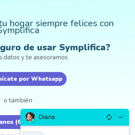
u hogar siempre felices con
Symplifica
guro de usar Symplifica?
s datos y te asesoramos
ícate por Whatsapp
o también
anos (601) 508 5880