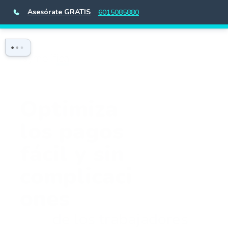
Asesórate GRATIS
6015085880
Optimiza
los pagos
fácil y sin
complicaci
ones
de los trabajadores