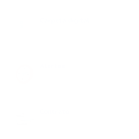
Carpeta digital
Encuentra documentos y comprobantes
listos para ti
Alertas
Recibe información oportuna de tu
relación laboral
Contrato
Generamos un contrato laboral de
acuerdo a la ley