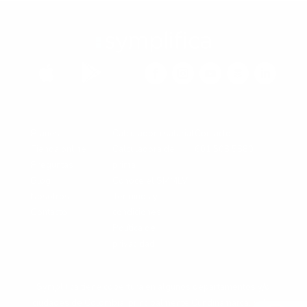


Planes
Calculadora salarial
Contacto:
Tienda online
Calculadora de
601 508 5880
Preguntas
prima
Blog
Conoce el SMMLV
Nosotros
Términos y
Contacto
condiciones
Política de
privacidad
Symplifica tiene cobertura en algunos departamentos y/o
ciudades de Colombia, principalmente Cundinamarca, Valle