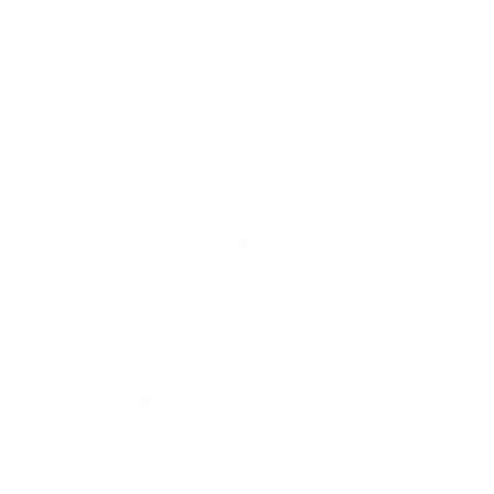
trabajadora al
sistema de salud (EPS)
, así como
de sus beneficiarios. Además, podrás usar tu APP
Symplifica para pagar
aportes y sueldo
en 1
minuto.
Afiliación
Afiliamos a tus empleados al sistema
de seguridad social
Nómina y aportes
Hacemos los cálculos mes
a mes de tus empleados