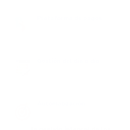
Plataforma de pagos
Pagas los aportes y nómina
en unos pocos clics
Gestión del día a día
Gestiona novedades, prima, cesantías,
dotaciones y más
Automatización
Puedes automatizar tus pagos y estar
siempre al día
la gestión integral de los