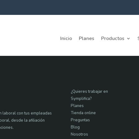
Inicio
Planes
Productos
¿Quieres trabajar en
Symplifica?
Planes
Tienda online
ón laboral con tus empleadas
Preguntas
ral, desde la afiliación
Blog
aciones.
Nosotros