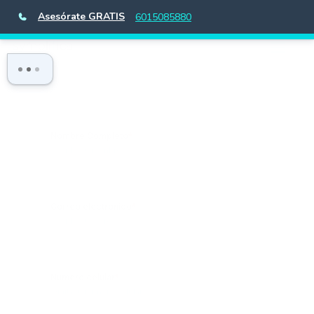
Asesórate GRATIS
6015085880