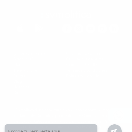


¿Quieres trabajar en
Calculadora salarial
Symplifica?
Calculadora de prima
Planes
Conoce el SMMLV
Tienda online
Términos y condiciones
Preguntas
Política de privacidad
Blog
Nosotros
Contacto
Symplifica tiene cobertura en algunos departamentos y/o
ciudades de Colombia, principalmente Cundinamarca, Valle
del Cauca, Antioquia, Barranquilla, y Bucaramanga. Primero
consulta la cobertura de nuestro servicio
Aqui
. Prohibida su