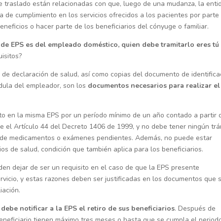
e traslado están relacionadas con que, luego de una mudanza, la enti
ta de cumplimiento en los servicios ofrecidos a los pacientes por parte
neficios o hacer parte de los beneficiarios del cónyuge o familiar.
 de EPS es del empleado doméstico, quien debe tramitarlo eres tú
uisitos?
y de declaración de salud, así como copias del documento de identifica
dula del empleador, son los
documentos necesarios para realizar el
to en la misma EPS por un período mínimo de un año contado a partir 
ce el Artículo 44 del Decreto 1406 de 1999, y no debe tener ningún trá
ga de medicamentos o exámenes pendientes. Además, no puede estar
ios de salud, condición que también aplica para los beneficiarios.
en dejar de ser un requisito en el caso de que la EPS presente
ervicio, y estas razones deben ser justificadas en los documentos que 
iación.
ebe notificar a la EPS el retiro de sus beneficiarios
. Después de
el beneficiario tienen máximo tres meses o hasta que se cumpla el period