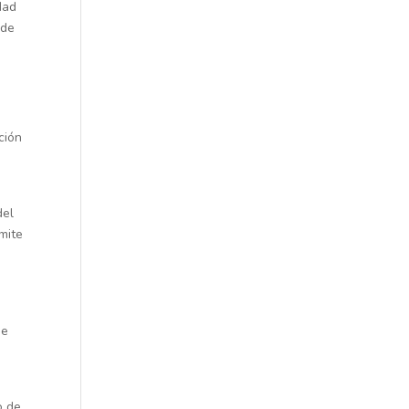
dad
 de
ción
del
mite
se
o de