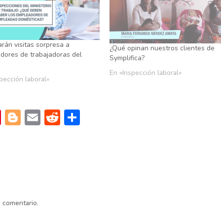
arán visitas sorpresa a
¿Qué opinan nuestros clientes de
dores de trabajadoras del
Symplifica?
En «Inspección laboral»
pección laboral»
Pi
Bl
E
R
C
nt
o
m
e
o
er
g
ai
d
m
es
g
l
di
p
t
er
t
ar
tir
n comentario.