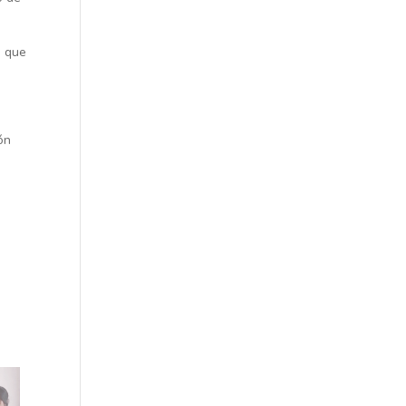
, que
ón