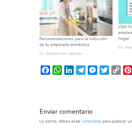
¡Ojo! H
emplea
hogar
Recomendaciones para la inducción
de tu empleada doméstica
En «Ins
En «Inspección laboral»
F
W
Li
T
M
T
C
ac
h
n
el
es
w
o
e
at
k
e
se
itt
p
b
s
e
gr
n
er
y
o
A
dI
a
g
Li
Enviar comentario
o
p
n
m
er
n
Lo siento, debes estar
conectado
para publicar u
k
p
k