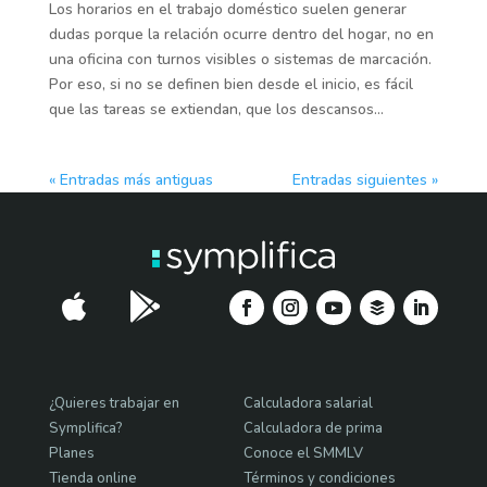
Los horarios en el trabajo doméstico suelen generar
dudas porque la relación ocurre dentro del hogar, no en
una oficina con turnos visibles o sistemas de marcación.
Por eso, si no se definen bien desde el inicio, es fácil
que las tareas se extiendan, que los descansos...
« Entradas más antiguas
Entradas siguientes »


¿Quieres trabajar en
Calculadora salarial
Symplifica?
Calculadora de prima
Planes
Conoce el SMMLV
Tienda online
Términos y condiciones