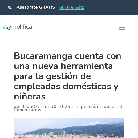
Asesórate GRATIS
6015085880
Bucaramanga cuenta con
una nueva herramienta
para la gestión de
empleadas domésticas y
niñeras
por
JuanDA
|
Jul 30, 2025
|
Inspección laboral
|
0
Comentarios