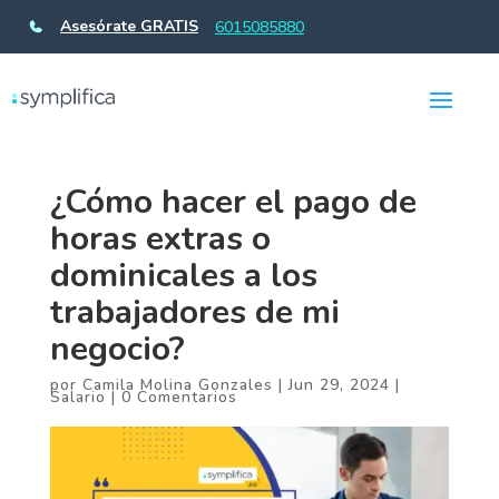
Asesórate GRATIS
6015085880
¿Cómo hacer el pago de
horas extras o
dominicales a los
trabajadores de mi
negocio?
por
Camila Molina Gonzales
|
Jun 29, 2024
|
Salario
|
0 Comentarios