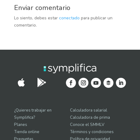
o
p
n
m
er
n
er
t
ar
Enviar comentario
k
p
k
tir
Lo siento, debes estar
conectado
para publicar un
comentario.


¿Quieres trabajar en
Calculadora salarial
Symplifica?
Calculadora de prima
Planes
Conoce el SMMLV
Tienda online
Términos y condiciones
Preguntas
Política de privacidad