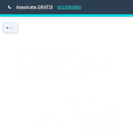
Asesórate GRATIS
6015085880
¿Cómo manejar las
incapacidades laborales
de los empleados?
por
Camila Molina Gonzales
|
Jul 30, 2025
|
Inspección laboral
|
0 Comentarios