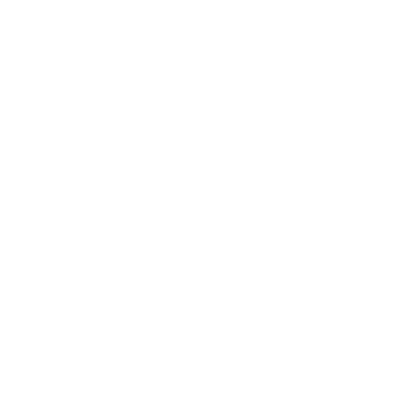
De 0 a 2 días de incapacidad los paga al 100% el
empleador.
Del día 3 al día 180 es la EPS la que paga esta
incapacidad, sin embargo, ten en cuenta que el
empleador paga común y corriente el salario a su
trabajador y es la EPS la que le rembolsa el dinero.
Este reembolso se hace del día 3 al día 90 al 66.66%
(siempre y cuando el cálculo no de un monto inferior al
SMLV) y después del día 90 al 180 se paga al 50%.
Cuando las incapacidades son muy largas, es decir, del
día 181 al 540, el encargado de realizar este pago es el
fondo de pensiones. Ten en cuenta que el empleador
no deberá hacer el pago del salario al trabajador, sino
que el fondo de pensiones paga directamente al