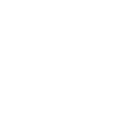
Después de un tiempo máximo, será un médico quien
determine si la incapacidad será permanente.
Este tipo de incapacidad se divide en diferentes grados
(parcial, total, absoluta o gran invalidez), esto ayudará a
especificar si está en condiciones para ejecutar
diferentes actividades dentro de su cotidianidad laboral
o si definitivamente se debe reconocer la prestación
económica por incapacidad laboral absoluta, la cual
consiste en brindar una pensión mensual del 100%
sobre la base de cotización.
¿Cómo Pagan las Incapacidades los Empleadores?
Las incapacidades se pagan dependiendo los días de
incapacidad, entonces para los empleados que tienen
cobertura de seguridad social en salud se paga de la
siguiente manera: