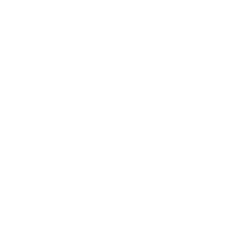
Este tipo de incapacidad que afronta el empleado se
debe a una enfermedad o accidente dentro de su lugar
de trabajo o realizando alguna actividad relacionada.
Incapacidad por enfermedad común
Es aquella que no se origina dentro del trabajo, o sea
que no tiene relación directa con las actividades
laborales. Por ejemplo, una gripe, una apendicitis, una
caída mientras el trabajador estaba en su casa o
haciendo alguna actividad no laboral.
Incapacidad permanente
Se produce cuando el empleado no muestra mejora y
después de haber estado bajo tratamiento médico, se
determina que la situación de incapacidad será
permanente o sin un tiempo exacto de recuperación.