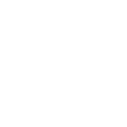
trabajador.
Es superimportante que estés pagando seguridad social
a tu trabajador para que en cualquiera de estas
situaciones tengas cobertura o de lo contrario serás tú
como empleador quien deberá pagar la incapacidad.
Gestión eficiente de las incapacidades laborales
Para manejar adecuadamente las incapacidades
laborales, los empleadores deben seguir una serie de
procedimientos y políticas bien definidas. Esto incluye
una planificación de tareas adecuada para cubrir las
ausencias, el acompañamiento al empleado durante su
recuperación, la revisión periódica de su estado de salud
y la gestión de recursos humanos para garantizar un
ambiente de trabajo seguro y saludable.