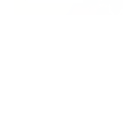
Las incapacidades laborales son un aspecto importante
a considerar en la gestión de recursos humanos de
cualquier negocio, desde emprendimientos y pymes
hasta grandes empresas. Estas incapacidades pueden
surgir debido a diversas razones, como enfermedad,
lesiones en el lugar de trabajo o condiciones médicas
preexistentes. En este artículo, exploraremos qué son
las incapacidades, por qué se dan, cómo deben ser
pagadas por los empleadores y cómo se manejan con la
EPS.
¿Qué son las incapacidades laborales?