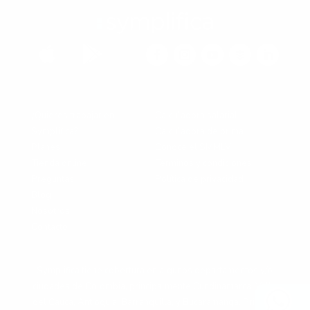


¿Quieres trabajar en
Calculadora salarial
Symplifica?
Calculadora de prima
Planes
Conoce el SMMLV
Tienda online
Términos y condiciones
Preguntas
Política de privacidad
Blog
Nosotros
Contacto
Symplifica tiene cobertura en algunos departamentos y/o
ciudades de Colombia, principalmente Cundinamarca, Valle
del Cauca, Antioquia, Barranquilla, y Bucaramanga. Primero