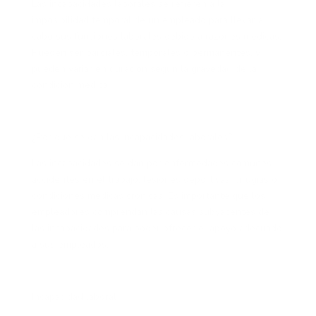
Las incapacidades laborales se refieren a la
imposibilidad temporal de un empleado para llevar a
cabo sus funciones laborales debido a razones médicas.
Pueden ser parciales, temporales o permanentes, y
pueden variar en duración según la gravedad de la
condición médica.
¿Por qué se dan las incapacidades laborales?
Las incapacidades se dan por enfermedades comunes,
accidentes en el trabajo, lesiones deportivas, cirugías o
condiciones médicas crónicas. Es importante que los
empleadores comprendan las causas subyacentes de
las incapacidades para poder ofrecer el apoyo adecuado
a sus empleados.
Incapacidad laboral