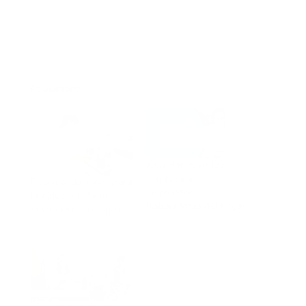
Relacionado
¡Ojo! Harán visitas
sorpresa a
Recomendaciones para
empleadores de
la inducción de tu
trabajadoras del hogar
empleada doméstica
En «Inspección laboral»
En «Inspección laboral»