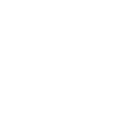
manera efectiva. Esto incluye establecer procedimientos
para notificar las ausencias, documentar adecuadamente
el tiempo de incapacidad y planificar tareas para cubrir
las responsabilidades del empleado ausente.
Para simplificar aún más la gestión de incapacidades
laborales, Symplifica.biz ofrece una gama de
herramientas y recursos diseñados específicamente para
las necesidades de las empresas. Symplifica.biz te
brinda el apoyo necesario para manejar las
incapacidades de manera eficiente y efectiva. ¡Únete a
Symplifica.biz hoy y descubre cómo podemos ayudarte a
optimizar tu gestión de recursos humanos!