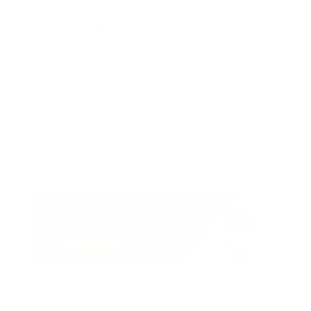
Symplifica.biz: Facilitando la gestión de incapacidades
En el proceso de manejar las incapacidades laborales,
Symplifica.biz puede ser tu aliado. Con nuestras
herramientas intuitivas y fáciles de usar, puedes
gestionar eficientemente las ausencias de los
empleados, recobrar a la EPS, mantener una
comunicación efectiva y asegurar el cumplimiento de la
legislación laboral. Ingresa a Symplifica.biz hoy y
descubre cómo podemos simplificar la gestión de
recursos humanos en tu negocio.
Política de ausencias y planificación de tareas
Una política de ausencias clara y transparente es
esencial para manejar las incapacidades laborales de