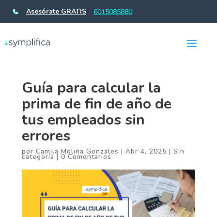
Asesórate GRATIS
6015085880
Guía para calcular la
prima de fin de año de
tus empleados sin
errores
por
Camila Molina Gonzales
|
Abr 4, 2025
|
Sin
categoría
|
0 Comentarios