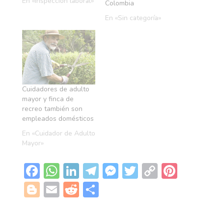
mes, igualmente…
En «Inspección laboral»
Colombia
En «Sin categoría»
Cuidadores de adulto
mayor y finca de
recreo también son
empleados domésticos
En «Cuidador de Adulto
Mayor»
F
W
Li
T
M
T
C
Pi
ac
h
n
el
es
w
o
nt
Bl
E
R
C
e
at
k
e
se
itt
p
er
o
m
e
o
b
s
e
gr
n
er
y
es