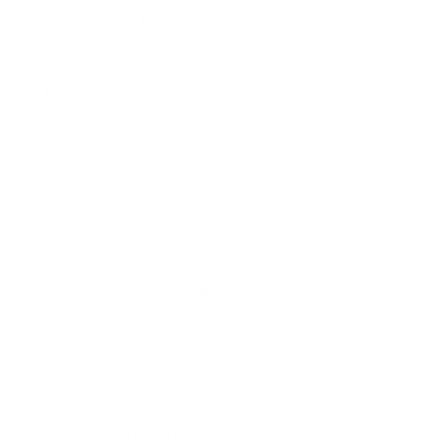
Registrar el periodo de descanso
Anota fecha de inicio, fecha de finalización y cantidad de
días otorgados. No dependas solo de la memoria.
Revisar antes de pagar
Antes de pagar vacaciones, revisa salario, tiempo
trabajado y días disponibles. Una revisión sencilla puede
evitar reprocesos.
No confundir descanso con disponibilidad
Si la empleada está disponible para trabajar, atender
tareas o acompañar a la familia prestando servicios, no
está en vacaciones. El descanso debe ser real.
Cómo Symplifica Hogares facilita el proceso
Symplifica Hogares ayuda a que el pago y registro de
vacaciones sea mucho más ordenado. La app permite
centralizar la información laboral de la empleada
doméstica, registrar novedades y mantener historial de
pagos y periodos.
Cálculo automático