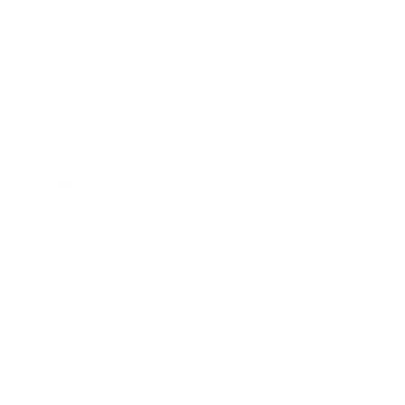
devengando al momento de iniciar el descanso.
El punto clave para los hogares es entender que las
vacaciones no son una ausencia sin pago, ni un
descuento, ni un favor. Son un descanso remunerado
que debe registrarse y pagarse con claridad. Cuando
esto se maneja con orden, se evitan reprocesos, pagos
incompletos y tensiones innecesarias.
Introducción
En la gestión del hogar, las vacaciones suelen generar
errores porque no hacen parte de la rutina mensual. El
salario se paga todos los meses, pero las vacaciones
aparecen después de cierto tiempo y requieren revisar
días, fechas, salario y registros. Si esa información no
está organizada, el pago se vuelve confuso.
Muchas familias creen que pagar vacaciones es
simplemente “pagarle igual mientras descansa”. En
algunos casos esa idea puede acercarse a la realidad,
pero no siempre es suficiente para gestionar bien el