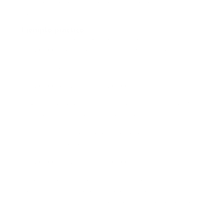
completo de servicio. Fuentes laborales en Colombia
explican esta fórmula para la liquidación de vacaciones.
Ejemplo práctico
Supongamos que una empleada doméstica gana
$1.600.000 mensuales y trabajó un año completo.
El cálculo sería:
$1.600.000 x 360 / 720 = $800.000
Ese valor representa las vacaciones causadas por el año
completo, cuando se liquidan en dinero.
Ahora, si trabajó seis meses y se debe calcular
proporcionalmente:
$1.600.000 x 180 / 720 = $400.000
Este tipo de cálculo es útil cuando la relación laboral
termina o cuando necesitas determinar el valor
proporcional causado. Si la empleada simplemente sale
a disfrutar sus vacaciones, durante ese periodo recibe