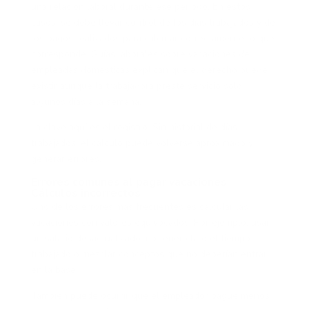
una relación laboral durante ese periodo. En estos
casos, se debe llevar control de los días trabajados y de
los pagos realizados para calcular correctamente lo que
corresponde. Guías laborales sobre vacaciones de
empleadas domésticas explican que el derecho puede
existir aunque la trabajadora preste servicio solo
algunos días a la semana.
La clave aquí es el registro. Sin historial de días
trabajados, el cálculo puede volverse aproximado y
generar errores.
Errores comunes al pagar vacaciones
Cálculos incorrectos
Uno de los errores más frecuentes es calcular las
vacaciones con valores equivocados. Por ejemplo, usar
un salario desactualizado, no tener claro el tiempo
trabajado o mezclar conceptos que no deberían entrar
en la base.
También puede ocurrir que el empleador pague menos