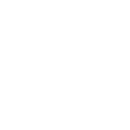
Todo queda centralizado, lo que reduce errores y da
más tranquilidad.
Por qué pagar bien las vacaciones mejora la
relación laboral
Las vacaciones son un momento importante en la
relación laboral. Para la trabajadora, representan
descanso y reconocimiento de su tiempo de servicio.
Para el empleador, son una oportunidad de demostrar
organización y cumplimiento.
Cuando el pago se hace mal o no queda claro, pueden
aparecer tensiones. En cambio, cuando todo está
registrado y calculado correctamente, la relación se
fortalece.
La claridad evita malentendidos. Y en el hogar, donde la
relación laboral suele ser cercana, esa claridad es
fundamental.
Conclusión
Pagar las vacaciones de una empleada doméstica