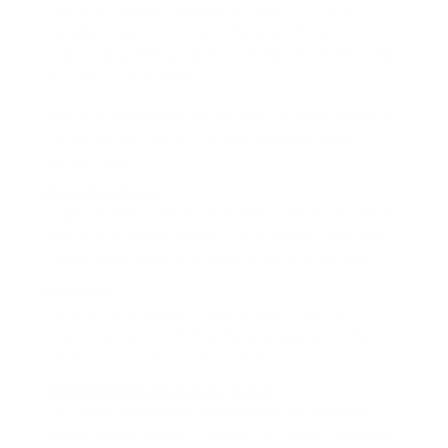
Una de las mayores ventajas es reducir los cálculos
manuales. Cuando el sistema tiene la información
organizada, puede ayudarte a calcular valores de forma
más clara y consistente.
Esto es especialmente útil en casos de medio tiempo o
trabajo por días, donde la proporcionalidad puede
generar dudas.
Registro claro
La app permite registrar vacaciones como una novedad
dentro de la gestión laboral. Así no quedan como una
conversación suelta o un acuerdo difícil de recordar.
Historial
Tener historial permite consultar pagos, periodos y
registros anteriores. Esto evita tener que reconstruir
información cuando surge una duda.
Organización en un solo lugar
Con Symplifica Hogares, el empleador no tiene que
manejar fechas, pagos y soportes en canales separados.