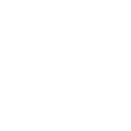
proceso. Hace falta saber cuántos días se están
otorgando, qué salario se toma como referencia y cómo
queda registrado el periodo.
También hay una confusión frecuente: pensar que si la
empleada acompaña a la familia en un viaje, esos días
pueden contarse como vacaciones. Si durante ese viaje
sigue trabajando, no está descansando. Por eso, sus
vacaciones deben darse y pagarse aparte, como un
periodo real de descanso.
Qué se debe tener en cuenta para pagar
vacaciones
Para pagar vacaciones correctamente, el hogar debe
tener claridad sobre tres elementos: días, salario y
registro.
Días
La regla general es que por cada año de servicio se
causan 15 días hábiles consecutivos de vacaciones
remuneradas. Esto quiere decir que no se cuentan como