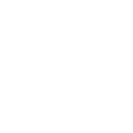
porque cree que las vacaciones son una ausencia no
remunerada. Esto es incorrecto: las vacaciones son
descanso pagado.
Falta de registro
Otro error muy común es no dejar constancia de las
vacaciones. El descanso se acuerda verbalmente, pero
no se registra. Esto crea problemas más adelante,
especialmente si hay dudas sobre días pendientes o si
la relación laboral termina.
Pagos inconsistentes
En algunos hogares, un periodo de vacaciones se paga
de una manera y otro de forma distinta. Esa falta de
consistencia genera confusión.
Lo ideal es manejar siempre el mismo criterio: fechas
claras, salario correcto, registro del periodo y soporte
del pago.
Confusión con viajes familiares
Si la empleada viaja con la familia y sigue trabajando, ese