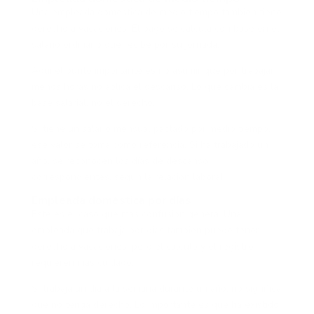
Una empleada doméstica de medio tiempo también tiene
derecho a vacaciones. El pago se calcula con base en el
salario ordinario que recibe por su jornada.
Aquí el punto importante es no asumir que por trabajar
menos horas no aplica el descanso. Lo que cambia es la
base salarial, no el derecho.
Si tiene un salario mensual pactado por medio tiempo,
ese valor se toma como referencia. Si ha trabajado un
año, se reconocen los días de descanso
correspondientes, según la relación laboral.
Empleada doméstica por días
Este es el caso que más confusión genera. Una
empleada que trabaja por días también puede tener
derecho a vacaciones, pero el cálculo y el registro
requieren más cuidado.
Si trabaja un día a la semana durante un año, no significa
que no tenga derecho. Lo importante es que ha existido