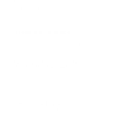
tiempo no cuenta como vacaciones. Para que sea
vacaciones, debe ser descanso real. Si continúa
prestando servicios, debe tener su periodo de
vacaciones aparte.
No planificar con tiempo
Cuando las vacaciones se organizan de un día para otro,
es más probable cometer errores. La planificación
permite revisar días, salario y registros con calma.
Buenas prácticas para evitar errores
Llevar control mensual
Aunque las vacaciones se causan con el tiempo, el
control debe ser constante. Registrar pagos, novedades
y fechas importantes ayuda a calcular y pagar
correctamente cuando llegue el momento.
Tener claridad en pagos
Cada pago debe tener fecha, valor y concepto. Si estás
pagando vacaciones, debe quedar registrado como tal.
Esto evita confusiones con salario ordinario, anticipos u
otros conceptos.