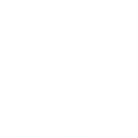
correctamente requiere tener claros los días, el salario y
el registro. En Colombia, las vacaciones corresponden a
15 días hábiles remunerados por cada año de servicio, y
durante ese periodo la trabajadora recibe su salario
ordinario.
Los errores más comunes aparecen por falta de registro,
cálculos incorrectos, pagos inconsistentes o confusión
entre descanso real y trabajo durante viajes familiares.
Con organización y una herramienta como Symplifica
Hogares, puedes calcular, registrar y pagar vacaciones
de forma más clara. Así evitas reprocesos y mantienes
una relación laboral tranquila y transparente.
Calcula y paga las vacaciones de tu empleada
doméstica sin errores con Symplifica Hogares.
Relacionado