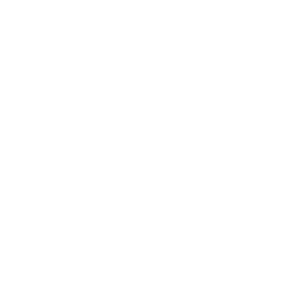
las vacaciones, cuándo terminan, cuántos días se
otorgaron y cómo se reflejó el pago.
Sin registro, meses después pueden aparecer dudas: si
ya tomó vacaciones, si se pagaron, si fueron completas o
si todavía hay días pendientes. Por eso, registrar bien
evita conflictos.
Cómo calcular el pago de vacaciones
Cuando la empleada doméstica disfruta sus vacaciones,
se le paga el salario ordinario correspondiente al
periodo de descanso. Si se liquidan vacaciones
causadas, por ejemplo al terminar la relación laboral o al
hacer una liquidación proporcional, suele usarse la
fórmula:
Vacaciones = salario mensual x días trabajados / 720
Esta fórmula se usa porque las vacaciones equivalen a
15 días por cada 360 días trabajados. Es decir,
representan medio salario mensual por cada año