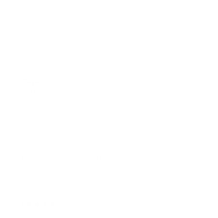
simples días calendario, sino como días hábiles de
descanso.
Si la relación laboral termina antes de que la empleada
haya disfrutado sus vacaciones, puede corresponder
una liquidación proporcional del tiempo causado. En ese
caso, el cálculo se hace según los días trabajados.
Salario
Durante las vacaciones, la empleada debe recibir el
salario ordinario que esté devengando cuando empieza
a disfrutarlas. El Código Sustantivo del Trabajo
establece que durante el periodo de vacaciones el
trabajador recibe su salario ordinario, excluyendo
valores como trabajo en días de descanso obligatorio y
trabajo suplementario en horas extras.
En términos prácticos, no debes tratar las vacaciones
como un periodo sin salario. Son descanso remunerado.
Registro
El registro es clave. Debes dejar claro cuándo empiezan