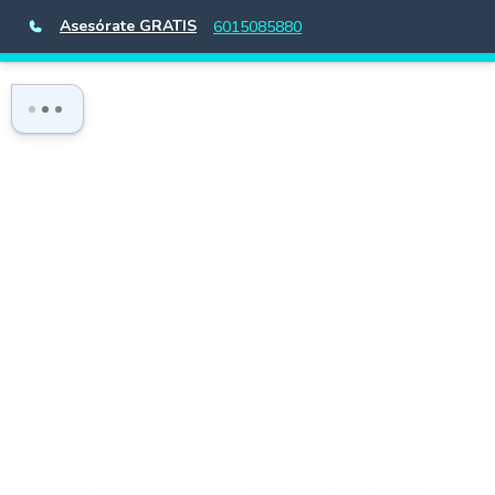
Asesórate GRATIS
6015085880
Cómo pagar las
vacaciones de una
empleada doméstica
correctamente
por
marketing.blog
|
May 15, 2026
|
Salario
,
Vacaciones
|
0 Comentarios