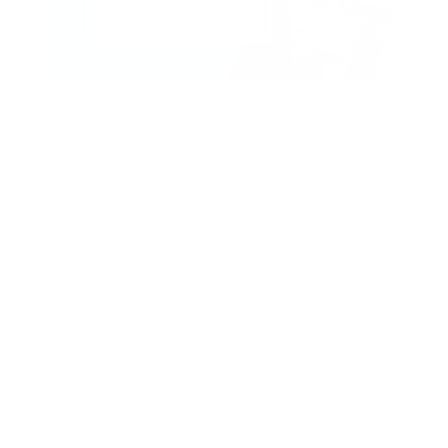
Pagar las vacaciones de una empleada doméstica
correctamente puede parecer sencillo, pero en muchos
hogares es uno de los temas que más errores genera.
No siempre hay claridad sobre cuántos días
corresponden, qué salario se debe tomar como base, si
se debe pagar igual que un mes normal, cómo manejar
el caso de una trabajadora por días o cómo dejar
registrado ese pago para evitar dudas después.
En Colombia, la regla general establece que todo
trabajador tiene derecho a 15 días hábiles consecutivos
de vacaciones remuneradas por cada año de servicio.
Este derecho aplica también para trabajadoras
domésticas. Además, durante el periodo de vacaciones,
el trabajador debe recibir el salario ordinario que esté