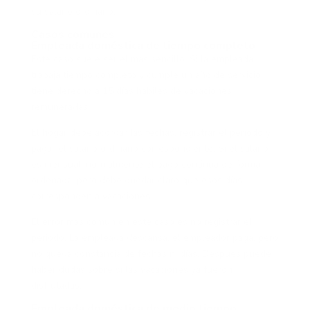
su salario ordinario.
Casos comunes
Empleada doméstica de tiempo completo
Este caso suele ser el más sencillo. Si la empleada
trabaja tiempo completo y cumple un año de servicio,
tiene derecho a 15 días hábiles de vacaciones
remuneradas.
El hogar debe acordar las fechas, registrar el periodo y
pagar el salario ordinario correspondiente. Si el salario
es mensual, normalmente el pago continúa de forma
ordenada, pero debe quedar claro que esos días
corresponden a vacaciones.
El error más común en este caso es no registrar el
periodo. La empleada descansa, el empleador paga, pero
no queda constancia de fechas ni días. Después puede
haber dudas sobre si las vacaciones ya fueron
disfrutadas.
Empleada doméstica de medio tiempo