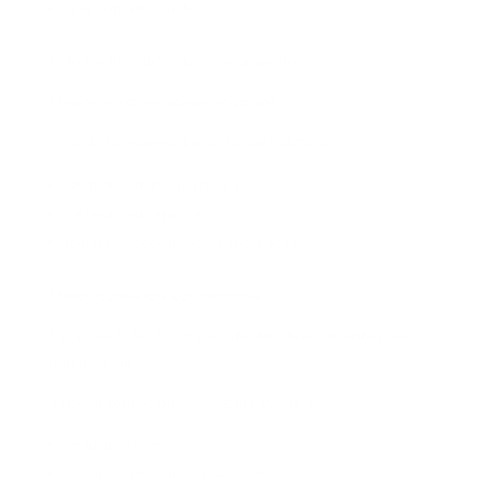
qué soporte existe
Esto facilita auditoría y seguimiento.
Menos errores administrativos
Cuando la información está centralizada:
disminuyen inconsistencias
se reducen reprocesos
mejora la coordinación entre áreas
Mejor conexión con nómina
Las novedades laborales afectan directamente pagos y
liquidaciones.
Tener información organizada ayuda a:
reducir errores
evitar correcciones manuales