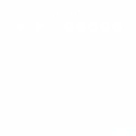


¿Quieres trabajar en
Calculadora salarial
Symplifica?
Calculadora de prima
Planes
Conoce el SMMLV
Tienda online
Términos y condiciones
Preguntas
Política de privacidad
Blog
Nosotros
Contacto
Symplifica tiene cobertura en algunos departamentos y/o
ciudades de Colombia, principalmente Cundinamarca, Valle
del Cauca, Antioquia, Barranquilla, y Bucaramanga. Primero