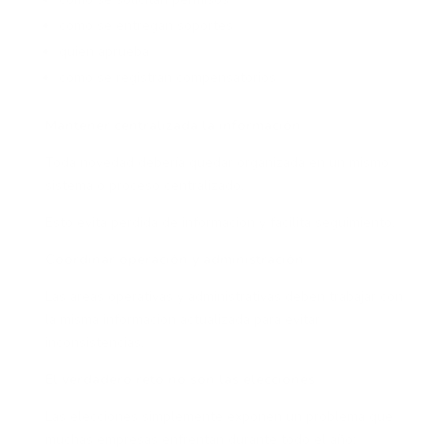
cómo se entregan soportes
quién aprueba
cómo se registran compensatorios
Mantener centralizada la información
Toda novedad debería quedar organizada en un mismo
sistema o proceso centralizado.
Esto evita pérdida de información y facilita seguimiento.
Coordinar operación y administración
Las áreas operativas y administrativas deben trabajar con
la misma información actualizada para evitar
inconsistencias.
El verdadero reto no son las elecciones
Las elecciones simplemente exponen un problema que
muchas empresas enfrentan durante todo el año: