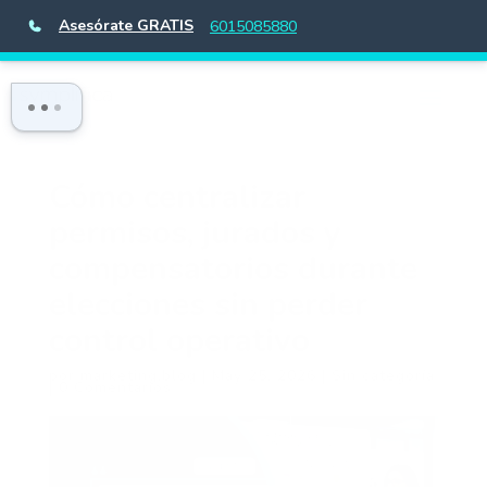
Asesórate GRATIS
6015085880
Cómo centralizar
permisos, jurados y
compensatorios durante
elecciones sin perder
control operativo
por
marketing.blog
|
May 25, 2026
|
Sin categoría
|
0 Comentarios