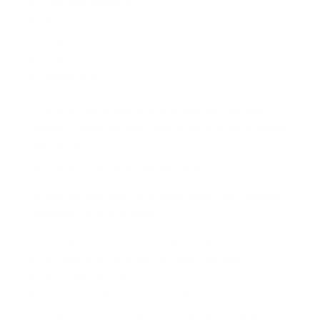
cobertura operativa
descansos
recargos
pagos
liquidaciones
Cuando no existe una gestión organizada, cualquier
pequeño cambio termina convirtiéndose en un problema
administrativo.
El problema de depender de WhatsApp y Excel
En muchas empresas, las jornadas electorales terminan
manejándose de esta forma:
un empleado avisa por chat que fue jurado
otro manda una foto del certificado electoral
RH registra algo en Excel
operación cambia turnos manualmente
nómina recibe información incompleta días después