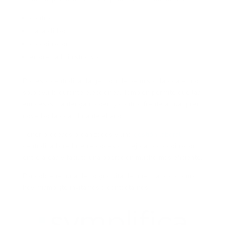
control
trazabilidad
coordinación
errores administrativos
Por eso, centralizar la gestión de permisos laborales no
solo ayuda durante elecciones. También permite que las
empresas mantengan orden y control frente a cualquier
novedad laboral durante el año.
Tener procesos organizados y una
gestión laboral
centralizada reduce reprocesos, mejora la coordinación
entre áreas y facilita una operación mucho más eficiente.
Para obtener una demo gratuita de nuestra plataforma
hoy mismo, ¡te invitamos a contactarnos!