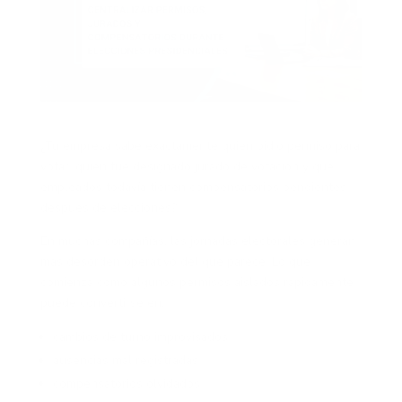
¿Tu empresa sabe exactamente quién pidió permiso para
votar, quién fue designado jurado de votación y qué
empleados todavía tienen compensatorios pendientes
después de elecciones?
En muchas compañías, las jornadas electorales generan
más desorden operativo del que parece. Lo que
comienza como algunos permisos aislados rápidamente
puede convertirse en:
cambios de turno improvisados
ausencias mal registradas
compensatorios olvidados