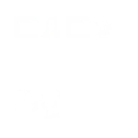
Relacionado
Qué debe hacer una
Errores laborales
empresa cuando hay
comunes que cometen
elecciones en
las empresas durante
Colombia: permisos,
jornadas electorales
jurados y
En «Sin categoría»
compensatorios
En «Sin categoría»
Permisos laborales en
empresas: cómo
registrarlos y