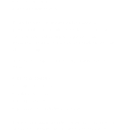
errores en nómina
errores administrativos
El problema no son únicamente las elecciones
presidenciales en Colombia. El verdadero reto es la
forma en que muchas empresas gestionan las
novedades laborales cuando varias situaciones ocurren
al mismo tiempo.
Y esto afecta especialmente a organizaciones que
tienen:
personal operativo
equipos por turnos
trabajo dominical
múltiples sedes
procesos administrativos manuales
Por eso, centralizar la gestión de permisos laborales se
vuelve clave para mantener control operativo, evitar