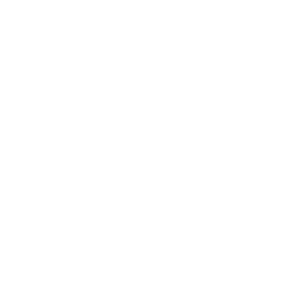
empresas a responder mejor ante jornadas electorales y
otras situaciones que modifican la operación diaria.
Mejor control operativo
La empresa puede anticipar:
ausencias
cambios de turno
cobertura de horarios
necesidades de reemplazo
Esto reduce improvisación y caos operativo.
Mayor trazabilidad
Toda novedad queda respaldada:
quién la solicitó
cuándo
quién aprobó