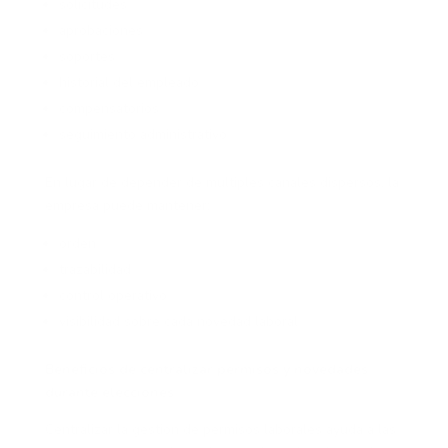
solicitudes
aprobaciones
soportes
historial del empleado
compensatorios
seguimiento administrativo
En lugar de depender de múltiples canales dispersos, la
empresa puede mantener:
orden
trazabilidad
control operativo
visibilidad sobre cada novedad laboral
Beneficios de centralizar permisos y novedades
durante elecciones
Centralizar la gestión de permisos laborales ayuda a las