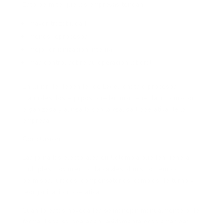
Esto permite que las empresas tengan:
mayor trazabilidad
menos reprocesos
mejor organización interna
más control sobre su operación laboral
En lugar de depender de Excel, chats o procesos
manuales, los equipos pueden mantener la información
organizada y alineada con la realidad operativa de la
empresa.
Conclusión
Las jornadas electorales en Colombia pueden generar
múltiples movimientos laborales al mismo tiempo:
permisos, jurados, compensatorios, cambios de turno y
reorganización operativa.
Cuando estas novedades se manejan manualmente o de
forma dispersa, aparecen rápidamente problemas de: