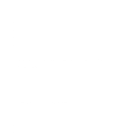
El problema no es únicamente la ausencia temporal. El
verdadero reto es mantener coordinación entre:
operación
administración
recursos humanos
nómina
Qué errores aparecen cuando no hay control
centralizado
Cuando las novedades laborales se manejan de forma
dispersa, aparecen errores que afectan tanto la
operación como la administración interna.
Permisos sin registro formal
Muchas solicitudes quedan:
en mensajes
llamadas