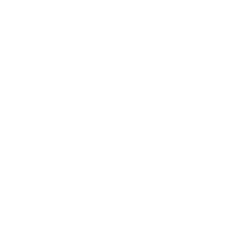
menos carga administrativa
Cómo Symplifica Biz ayuda a centralizar la gestión
laboral
En momentos como las elecciones presidenciales,
muchas empresas descubren lo difícil que puede ser
manejar múltiples novedades laborales sin perder
control operativo.
Symplifica Biz ayuda a las empresas a centralizar y
administrar procesos laborales desde un solo lugar,
facilitando el seguimiento de:
permisos
novedades
compensatorios
soportes
movimientos administrativos del equipo