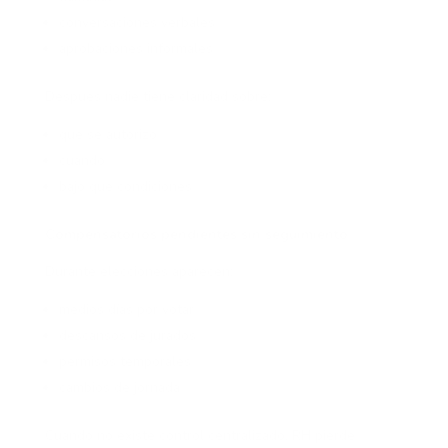
conversaciones verbales
aprobaciones informales
Después nadie tiene claridad sobre:
qué se autorizó
cuándo
bajo qué condiciones
Compensatorios pendientes sin seguimiento
Durante elecciones aparecen:
medios días por votar
descansos de jurados
permisos temporales
cambios de jornada
Cuando no existe control centralizado, RH pierde