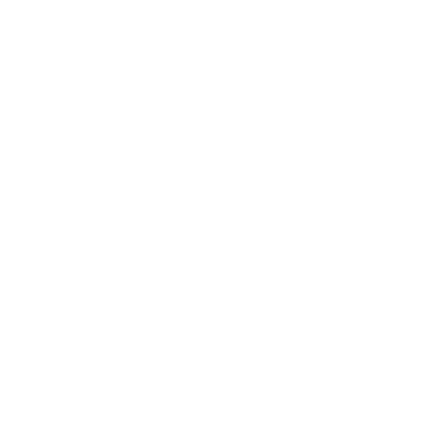
El resultado suele ser:
pérdida de trazabilidad
información duplicada
errores humanos
compensatorios olvidados
mucho tiempo perdido haciendo seguimiento manual
Además, cuando varias áreas manejan información
diferente, es muy difícil saber:
qué quedó aprobado
quién ya tomó descanso
qué soportes existen
qué novedades deben reflejarse en nómina
Cómo las elecciones afectan la operación diaria