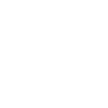
Las jornadas electorales impactan especialmente a
empresas con:
operación continua
turnos rotativos
atención al público
cobertura dominical
alta dependencia de personal operativo
Por ejemplo:
restaurantes necesitan reorganizar equipos de cocina
y servicio
comercios deben cubrir horarios de atención
clínicas requieren mantener personal disponible
call centers redistribuyen cargas operativas
empresas logísticas ajustan programación de rutas y
personal