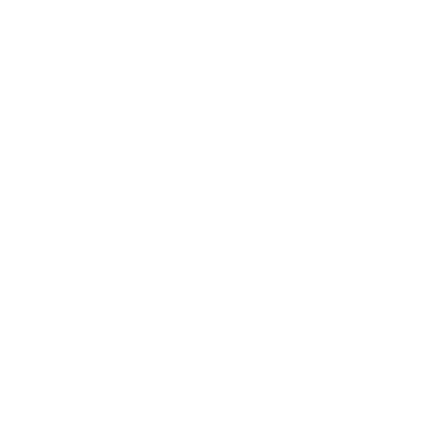
Sobrecarga administrativa
Cuando todo se maneja manualmente:
RH persigue soportes
operación reorganiza turnos de último momento
administración dedica tiempo excesivo a validar
información
Esto genera reprocesos innecesarios y desgaste
interno.
Qué significa centralizar la gestión de permisos
laborales
Centralizar la gestión laboral significa que toda la
información relacionada con novedades y permisos se
administra desde un mismo lugar.
Esto incluye: