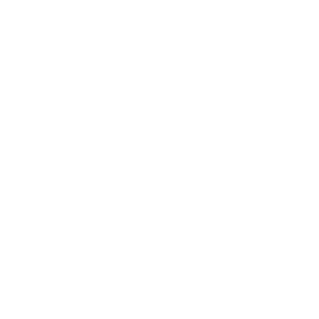
laborales
Muchas empresas creen que gestionar permisos
laborales significa simplemente aprobar o rechazar
solicitudes.
Pero en la práctica, implica mucho más:
registrar novedades
mantener trazabilidad
controlar soportes
actualizar información administrativa
coordinar operación y recursos humanos
asegurar coherencia con nómina
Durante elecciones, esto se vuelve todavía más
importante porque aparecen novedades temporales que
pueden impactar:
horarios