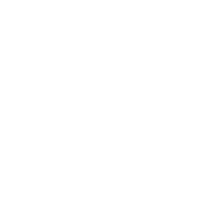
reorganización de horarios
cobertura de turnos
ajustes administrativos de última hora
El problema es que muchas compañías siguen
manejando estas novedades de forma manual.
Por ejemplo:
permisos solicitados por WhatsApp
aprobaciones verbales
certificados enviados por correo
turnos modificados en Excel
novedades registradas en diferentes lugares
Cuando esto ocurre, la información se dispersa
rápidamente y el control operativo comienza a perderse.
Qué implica realmente la gestión de permisos