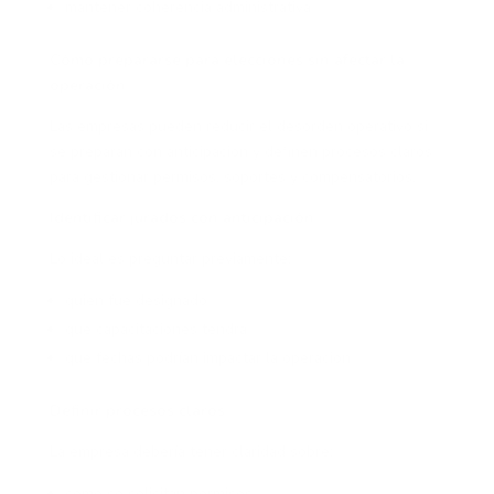
mantener coherencia administrativa
Cómo prepararse para elecciones sin afectar la
operación
Las empresas pueden reducir el desorden operativo si
se preparan con anticipación y definen procesos claros
para gestionar permisos, soportes y compensatorios.
Identificar jurados con anticipación
Lo ideal es preguntar previamente:
quién fue designado
qué capacitaciones tendrá
qué fechas podrían impactar la operación
Definir procesos claros
La empresa debería tener claridad sobre:
cómo se solicitan permisos