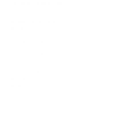
fácilmente trazabilidad sobre:
quién ya tomó descanso
quién sigue pendiente
cuándo vence el plazo legal
Errores en nómina
Una novedad mal gestionada puede afectar:
recargos
horas trabajadas
pagos
descansos
liquidaciones
Y muchas veces nómina termina corrigiendo
manualmente porque la información llegó tarde o
incompleta.