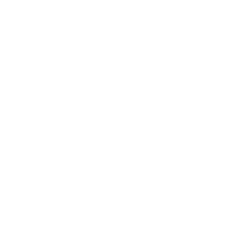
permisos
incapacidades
vacaciones
licencias
ausencias
cambios de turno
novedades laborales dispersas
Por eso, aunque las elecciones son coyunturales, la
necesidad de mantener organizada la gestión laboral es
permanente.
Las empresas que logran centralizar estos procesos
normalmente tienen:
menos errores
mayor control
mejor trazabilidad