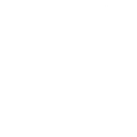
reprocesos y reducir errores administrativos durante
jornadas electorales.
En esta guía te explicamos:
qué problemas suelen aparecer durante elecciones
cómo afectan la operación y la nómina
cómo una gestión laboral centralizada ayuda a
mantener el orden
Por qué las elecciones generan desorden operativo
en las empresas
Durante elecciones presidenciales o legislativas, las
empresas pueden enfrentar simultáneamente:
empleados que necesitan tiempo para votar
trabajadores designados como jurados
capacitaciones obligatorias
solicitudes de descansos compensatorios