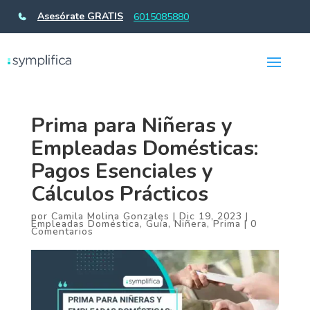
Asesórate GRATIS
6015085880
Prima para Niñeras y
Empleadas Domésticas:
Pagos Esenciales y
Cálculos Prácticos
por
Camila Molina Gonzales
|
Dic 19, 2023
|
Empleadas Doméstica
,
Guía
,
Niñera
,
Prima
|
0
Comentarios