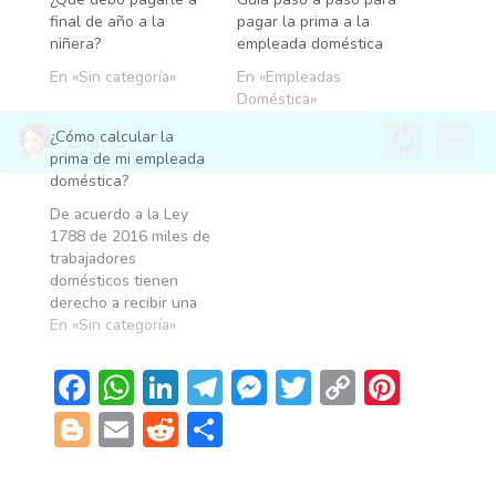
final de año a la
pagar la prima a la
niñera?
empleada doméstica
En «Sin categoría»
En «Empleadas
Doméstica»
¿Cómo calcular la
prima de mi empleada
doméstica?
De acuerdo a la Ley
1788 de 2016 miles de
trabajadores
domésticos tienen
derecho a recibir una
prima de servicios; esta
En «Sin categoría»
prima al igual que
cualquier otra,
F
W
Li
T
M
T
C
Pi
corresponde a un
ac
h
n
el
es
w
o
nt
sueldo de trabajo
Bl
E
R
C
dividido en dos
e
at
k
e
se
itt
p
er
o
m
e
o
periodos (junio y
diciembre) aquí te
b
s
e
gr
n
er
y
es