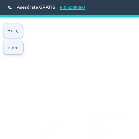
Asesórate GRATIS
6015085880
Problemas frecuentes
con los exámenes
médicos laborales y cómo
prevenirlos
por
marketing.blog
|
Mar 20, 2026
|
Negocios
,
Salud
|
0 Comentarios