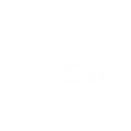
y contribuye a la estabilidad operativa.
Gestiona y adquiere exámenes médicos laborales de
forma sencilla y organizada con Symplifica Tienda.
Simplifica tu proceso y evita complicaciones
administrativas.
Relacionado
Cómo llevar el control
de exámenes médicos
Dónde comprar
de tus empleados sin
exámenes médicos
perder información
laborales y qué tener
en cuenta antes de
En «Salud»
hacerlo
En «Sin categoría»