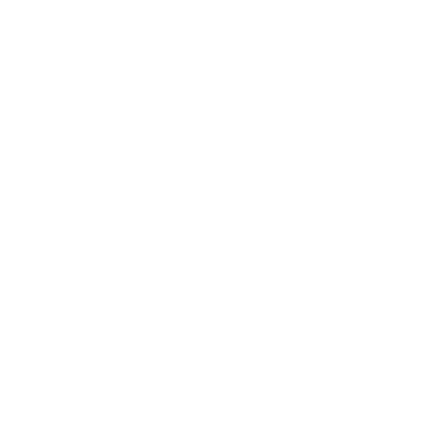
reducen fricciones.
Cómo organizar la gestión de exámenes médicos
laborales
Organizar la gestión no significa añadir burocracia, sino
integrar el proceso en la rutina administrativa.
Un flujo ordenado puede incluir:
Identificación del tipo de examen necesario.
Programación anticipada.
Registro de la fecha y del resultado.
Almacenamiento centralizado del soporte.
Cuando estos pasos se integran en un sistema, los
problemas exámenes médicos laborales disminuyen
considerablemente.
La organización transforma un trámite reactivo en un
proceso preventivo.
Cómo Symplifica Tienda ayuda a prevenir