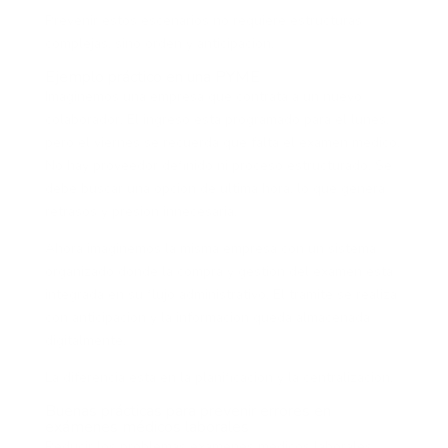
Prevenir estos escenarios no requiere estructuras
complejas, sino orden y anticipación.
Ejemplo práctico en una PYME
Imaginemos una empresa que contrata a un nuevo
colaborador. El ingreso está programado para el lunes,
pero el viernes se recuerda que falta el examen médico.
No hay proveedor definido ni proceso estructurado. Se
debe buscar una opción de última hora, lo que genera
retrasos y presión innecesaria.
Ahora imaginemos la misma empresa con un sistema
organizado donde la compra y gestión del examen está
integrada en su flujo administrativo. El trámite se realiza
con anticipación y la información queda almacenada
digitalmente.
La diferencia está en la planificación y la centralización.
Buenas prácticas para prevenir errores en
exámenes médicos laborales
Reducir los problemas exámenes médicos laborales