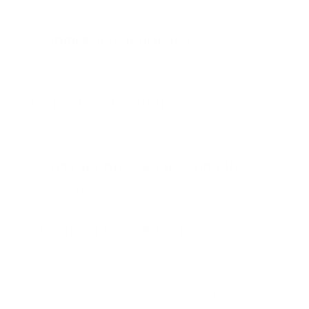
implica aplicar prácticas sencillas pero consistentes.
Planificación anticipada
Definir los momentos en los que se requieren exámenes
evita decisiones improvisadas.
Centralizar la información
Guardar resultados y soportes en un solo lugar facilita
el acceso posterior.
Definir un proveedor confiable
Contar con un canal claro para adquirir exámenes
simplifica la coordinación.
Llevar control de fechas
Registrar cuándo se realizó un examen permite anticipar
futuras necesidades.
Estas prácticas fortalecen la organización interna y