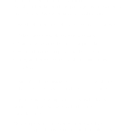
problemas en exámenes laborales
Symplifica Tienda permite adquirir y gestionar exámenes
médicos laborales de forma centralizada y clara.
Desde la plataforma, empleadores y empresas pueden:
Seleccionar el tipo de examen necesario.
Comprar el servicio de manera organizada.
Evitar la búsqueda improvisada de proveedores.
Integrar el proceso en su gestión administrativa
habitual.
Al simplificar la adquisición y centralizar la gestión, se
reducen reprocesos y se fortalece el control interno.
La plataforma no reemplaza la responsabilidad de
organizar el proceso, pero facilita hacerlo
correctamente.
Gestión preventiva y continuidad operativa
Cuando los problemas exámenes médicos laborales se