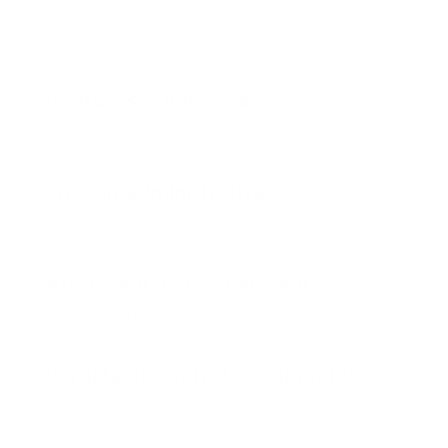
Los problemas exámenes médicos laborales tienen
efectos operativos y administrativos que impactan a la
empresa.
Reprocesos innecesarios
Reagendar citas, volver a solicitar documentos o rehacer
trámites consume tiempo adicional.
Fricción administrativa
El equipo pierde tiempo resolviendo inconvenientes que
pudieron evitarse con planificación.
Afectación de la operación
Si un examen no se realiza a tiempo, puede retrasar
procesos internos.
Pérdida de control documental
No contar con respaldo organizado dificulta cualquier
revisión futura.