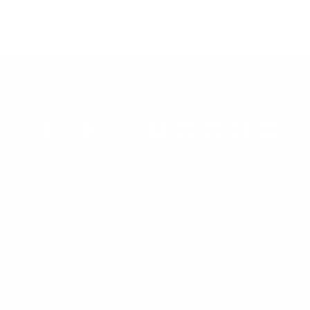
comentario.


¿Quieres trabajar en
Calculadora salarial
Symplifica?
Calculadora de prima
Planes
Conoce el SMMLV
Tienda online
Términos y condiciones
Preguntas
Política de privacidad
Blog
Nosotros
Contacto