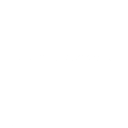
encuentra cuando se necesita pueden generar
reprocesos administrativos y afectar la operación. Lo
que parecía un trámite sencillo termina convirtiéndose
en una fuente de estrés para el área administrativa.
La clave para evitar los problemas exámenes médicos
laborales está en anticiparse, organizar la información y
centralizar el proceso.
Por qué los exámenes médicos laborales suelen
convertirse en un problema cuando no se gestionan
correctamente
En teoría, los exámenes médicos laborales tienen
momentos claros de aplicación: ingreso, periódicos o
egreso. Sin embargo, en la práctica, la gestión no
siempre es estructurada.
Los problemas exámenes médicos laborales surgen
cuando:
No se programan con anticipación.
No hay claridad sobre qué tipo de examen se