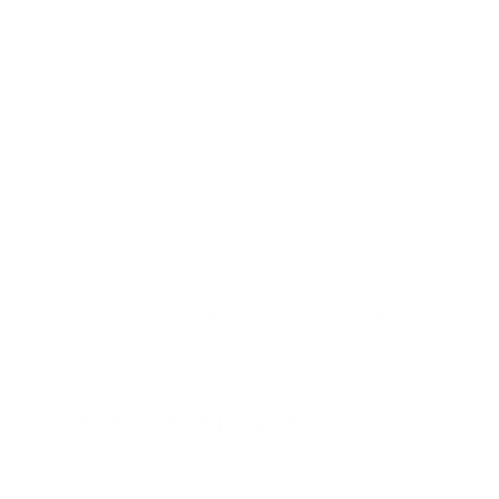
necesita.
La información se guarda en distintos lugares.
No existe seguimiento posterior a la realización del
examen.
En empresas pequeñas y medianas, donde no hay un
área especializada en salud ocupacional, estos procesos
suelen depender de recordatorios informales o
decisiones de último momento.
El resultado es desorden y pérdida de tiempo.
Problemas más frecuentes en la gestión de
exámenes médicos laborales
Existen patrones que se repiten en la mayoría de los
problemas exámenes médicos laborales.
Retrasos en la programación
Uno de los inconvenientes más comunes es dejar la
programación para el último momento. Esto puede