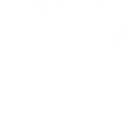
Los problemas de exámenes médicos laborales no
suelen aparecer por falta de intención de cumplir, sino
por desorganización en la gestión. En muchas empresas
y hogares empleadores, los exámenes médicos se ven
como un requisito puntual que se resuelve cuando
surge la necesidad. Sin embargo, cuando no existe un
proceso claro para programarlos, hacer seguimiento y
conservar la información, los inconvenientes empiezan a
acumularse.
Un examen de ingreso que se agenda tarde, un examen
periódico que se olvida o un documento que no se