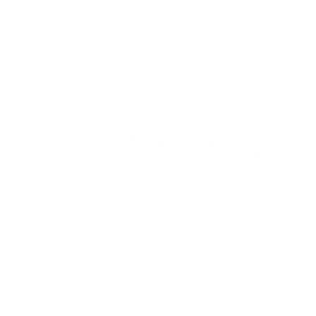
previenen, la empresa gana continuidad operativa. No
hay retrasos inesperados ni ajustes de último momento.
La gestión preventiva aporta tranquilidad al equipo
administrativo y mejora la coordinación interna.
Organizar los exámenes no es solo cumplir con un
requisito, es proteger la fluidez del negocio.
Conclusión
Prevenir problemas en la gestión
de exámenes laborales facilita la
operación
Los exámenes médicos laborales forman parte natural
de la gestión empresarial. Los inconvenientes surgen
cuando no existe planificación ni centralización.
Anticiparse, organizar la información y utilizar
herramientas adecuadas permite reducir los problemas
exámenes médicos laborales y evitar reprocesos.
Una gestión preventiva fortalece el orden administrativo