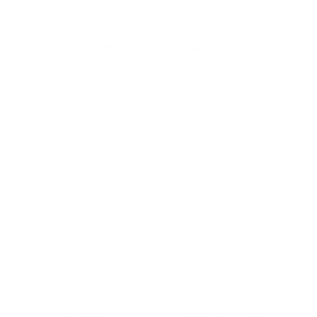
retrasar el ingreso de un empleado o generar
descoordinación interna.
Desorden en la información
Cuando los resultados y soportes no están
centralizados, encontrarlos posteriormente se convierte
en una tarea complicada.
Falta de seguimiento
En el caso de exámenes periódicos, es frecuente olvidar
las fechas de renovación.
Coordinación deficiente
No comunicar a tiempo la necesidad del examen al
empleado o no verificar disponibilidad genera
reprocesos.
Estos problemas no suelen ser graves por sí mismos,
pero acumulados afectan la eficiencia administrativa.
Consecuencias de no prevenir estos problemas