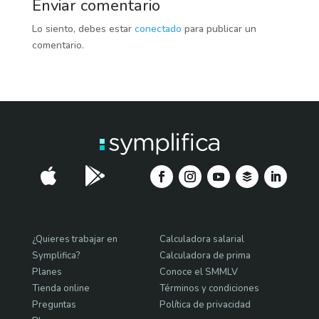
Enviar comentario
k
p
k
tir
Lo siento, debes estar
conectado
para publicar un
comentario.


¿Quieres trabajar en
Calculadora salarial
Symplifica?
Calculadora de prima
Planes
Conoce el SMMLV
Tienda online
Términos y condiciones
Preguntas
Política de privacidad