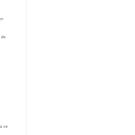
en
o de
ta se