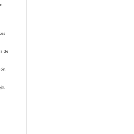
en
ales
ma de
ión.
jo.