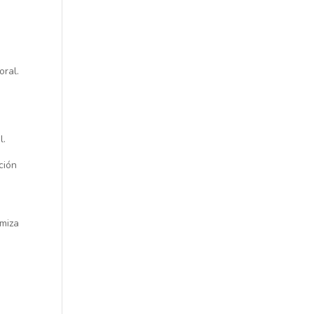
oral.
l.
ción
imiza