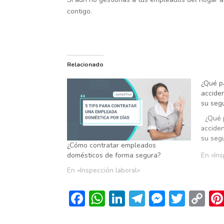
contigo.
Relacionado
¿Qué pa
acciden
su segu
¿Qué pa
acciden
su seg
¿Cómo contratar empleados
domésticos de forma segura?
En «Ins
En «Inspección laboral»
F
W
Li
T
M
T
C
ac
h
n
el
es
w
o