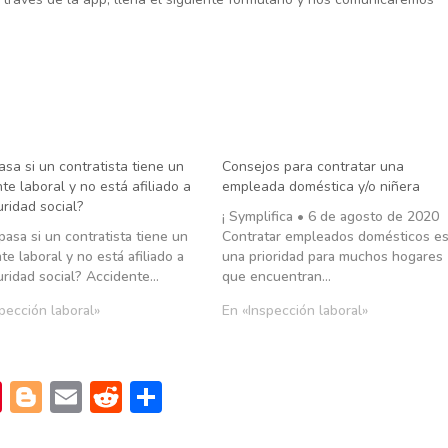
sa si un contratista tiene un
Consejos para contratar una
te laboral y no está afiliado a
empleada doméstica y/o niñera
ridad social?
¡ Symplifica • 6 de agosto de 2020
sa si un contratista tiene un
Contratar empleados domésticos e
te laboral y no está afiliado a
una prioridad para muchos hogares
uridad social? Accidente…
que encuentran…
pección laboral»
En «Inspección laboral»
Pi
Bl
E
R
C
nt
o
m
e
o