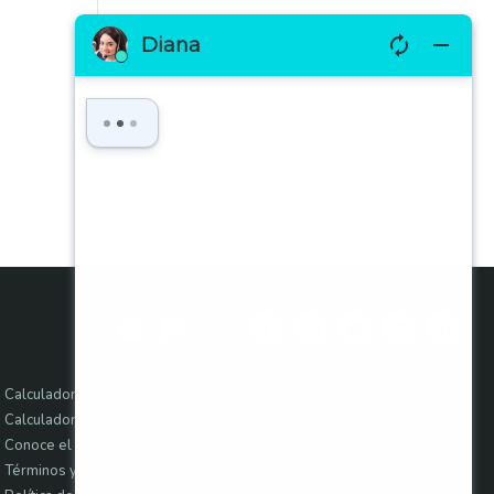


Calculadora salarial
Calculadora de prima
Conoce el SMMLV
Términos y condiciones