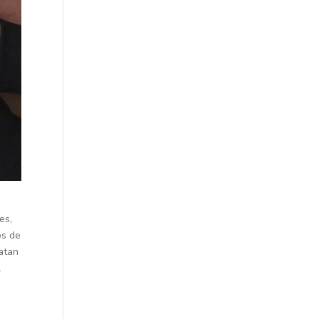
es,
os de
atan
l