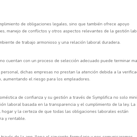
cumplimiento de obligaciones legales, sino que también ofrece apoyo
es, manejo de conflictos y otros aspectos relevantes de la gestión lab
mbiente de trabajo armonioso y una relación laboral duradera.
e no cuentan con un proceso de selección adecuado puede terminar ma
personal, dichas empresas no prestan la atención debida a la verifica
, aumentando el riesgo para los empleadores.
oméstica de confianza y su gestión a través de Symplifica no solo min
ción laboral basada en la transparencia y el cumplimiento de la ley. La
 hogar y la certeza de que todas las obligaciones laborales están
ra y rentable.
través de la app, llena el siguiente formulario y nos comunicaremos