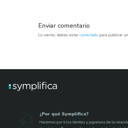
e
at
k
e
se
itt
p
b
s
e
gr
n
er
y
o
A
dI
a
g
Li
Enviar comentario
o
p
n
m
er
n
Lo siento, debes estar
conectado
para publicar u
k
p
k
¿Por qué Symplifica?
Hacemos por ti los támites y papeleos de la relaci