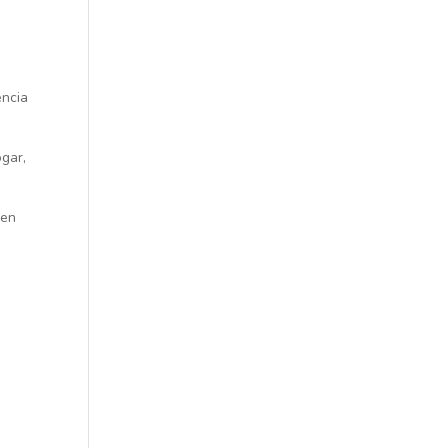
encia
ogar,
 en