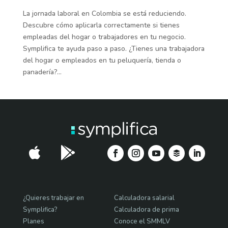
La jornada laboral en Colombia se está reduciendo.
Descubre cómo aplicarla correctamente si tienes
empleadas del hogar o trabajadores en tu negocio.
Symplifica te ayuda paso a paso. ¿Tienes una trabajadora
del hogar o empleados en tu peluquería, tienda o
panadería?...


¿Quieres trabajar en
Calculadora salarial
Symplifica?
Calculadora de prima
Planes
Conoce el SMMLV