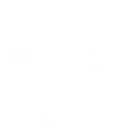
relación laboral y la tranquilidad del hogar.
Organiza las vacaciones de tu empleada doméstica
sin desorden con Symplifica Hogares.
Relacionado
¿Cuál es la obligación
Cómo pagar las
de los jefes de hogar
vacaciones de una
frente a las vacaciones
empleada doméstica
de los empleados
correctamente
domésticos?
En «Salario»
En «Empleadas
Doméstica»