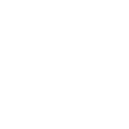
organizarse.
En el trabajo doméstico, además, hay situaciones
particulares que generan más confusión. Por ejemplo,
una empleada puede trabajar tiempo completo, medio
tiempo o por días. También puede acompañar a la familia
en viajes, pasar temporadas en una finca o trabajar en
periodos donde el hogar cambia su rutina. Todo eso
hace que muchos empleadores se pregunten si ciertos
días cuentan como descanso o si se deben registrar de
otra forma.
La clave está en entender que las vacaciones son un
periodo real de descanso remunerado. No son
simplemente días en los que la familia está de viaje, ni
días en los que hay menos trabajo, ni una pausa
informal. Deben gestionarse con claridad para evitar
malentendidos y mantener una relación laboral tranquila.
Qué son las vacaciones en el trabajo
doméstico
Las vacaciones son un derecho laboral que permite a la