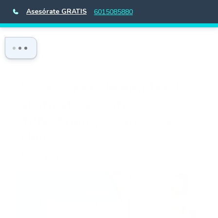
Asesórate GRATIS
6015085880
Vacaciones de empleada
doméstica: cómo
funcionan y cuándo se
dan
por
marketing.blog
|
May 14, 2026
|
Vacaciones
|
0 Comentarios