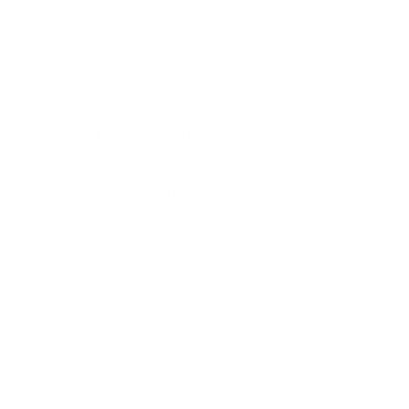
semana. En este caso, el hogar debe llevar control del
tiempo trabajado y organizar el descanso proporcional
de forma clara. Puede ser más fácil confundirse si no
hay registros, por eso la centralización de la información
es fundamental.
Buenas prácticas para organizar vacaciones
La primera buena práctica es planificar. No esperes a
que las vacaciones se vuelvan urgentes. Revisa la fecha
de inicio de la relación laboral y anticipa cuándo se
cumple el año de servicio.
La segunda es acordar fechas con claridad. Las
vacaciones deben permitir descanso real, pero también
pueden organizarse de forma que el hogar se prepare.
Lo importante es que exista comunicación y registro.
La tercera es documentar. Anota fecha de inicio, fecha
de finalización, días otorgados y cualquier acuerdo
relevante. Esto evita dudas futuras.