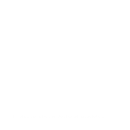
Desde la gestión del hogar, esto implica que las
vacaciones deben registrarse claramente en la nómina.
No basta con decir “salió unos días”. Es importante dejar
claro cuándo empiezan, cuándo terminan y cómo se
reflejó ese periodo en el pago.
Si la empleada trabaja tiempo completo, el manejo
puede ser más sencillo porque existe una base salarial
mensual estable. Si trabaja por días o medio tiempo, el
registro se vuelve aún más importante, porque el
cálculo y el control del descanso deben adaptarse a la
realidad de la relación laboral.
El error más frecuente es no registrar el periodo.
Cuando eso pasa, meses después puede haber dudas
sobre si esos días fueron pagados, si se contaron como
vacaciones o si simplemente fueron una ausencia.
Errores comunes al gestionar vacaciones
Uno de los errores más comunes es no planificarlas.
Muchos hogares esperan a que la trabajadora las pida o