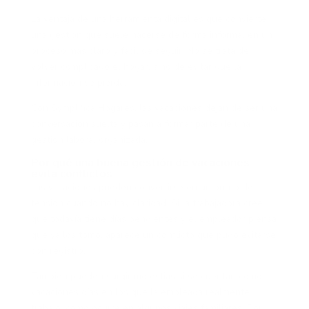
La ventaja de una herramienta digital es que convierte
una gestión que suele hacerse de forma informal en un
proceso más claro y fácil de seguir. No se trata de
volver complicado el hogar, sino de evitar que la
información se pierda.
Con Symplifica Hogares, las vacaciones dejan de ser una
conversación suelta y pasan a formar parte de una
gestión laboral organizada.
Por qué una buena gestión de vacaciones
evita conflictos
Las vacaciones pueden convertirse en un punto de
tensión cuando no hay claridad. Si la trabajadora cree
que todavía tiene días pendientes y el empleador piensa
que ya los tomó, aparece un conflicto que pudo evitarse
con registro.
También pueden surgir molestias si se cuentan como
vacaciones días en los que la empleada realmente
trabajó, como ocurre en algunos viajes familiares. Por