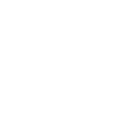
trabajando durante el viaje, esos días no son vacaciones.
El descanso debe ser real.
Ejemplos reales de gestión de vacaciones en
hogares
Imagina un hogar donde la empleada doméstica trabaja
de lunes a viernes y cumple un año de servicio en
agosto. La familia quiere organizar sus vacaciones en
septiembre porque puede conseguir apoyo temporal
durante esos días. En este caso, lo ideal es acordar las
fechas, registrarlas y reflejarlas correctamente en la
nómina. Así ambas partes tienen claridad.
Ahora piensa en una familia que viaja a una finca en
diciembre y lleva a la empleada para cocinar y apoyar
con los niños. Al regresar, el empleador dice que esos
días contaron como vacaciones. Ahí aparece el
problema: la trabajadora no descansó, sino que siguió
trabajando en otro lugar. Por tanto, esos días no
deberían contarse como sus vacaciones.
Otro ejemplo es una empleada que trabaja dos días a la