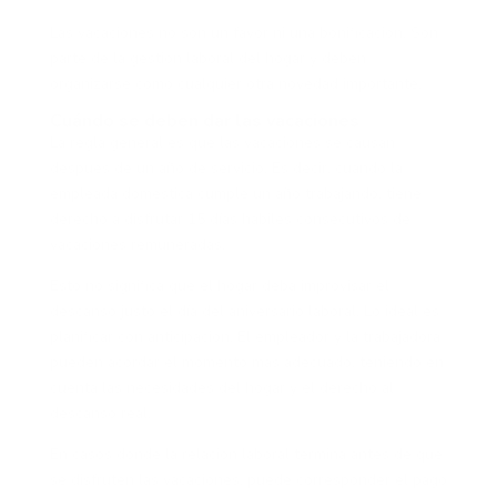
Las vacaciones no son un favor ni una bonificación. Son
parte de la gestión laboral del hogar y deben
organizarse como cualquier otra novedad importante.
Cuándo se deben dar las vacaciones
La regla general es que las vacaciones se causan
después de un año de servicio. Es decir, cuando la
empleada doméstica cumple un año trabajando, tiene
derecho a disfrutar 15 días hábiles consecutivos de
vacaciones remuneradas.
Esto no significa que el hogar deba improvisar el
descanso justo el día del aniversario laboral. Lo ideal es
planificar con anticipación. El empleador y la trabajadora
pueden acordar el momento más adecuado, teniendo en
cuenta las necesidades del hogar y el derecho al
descanso real.
En casos donde la relación laboral termina antes de que
se disfruten las vacaciones, puede corresponder el pago