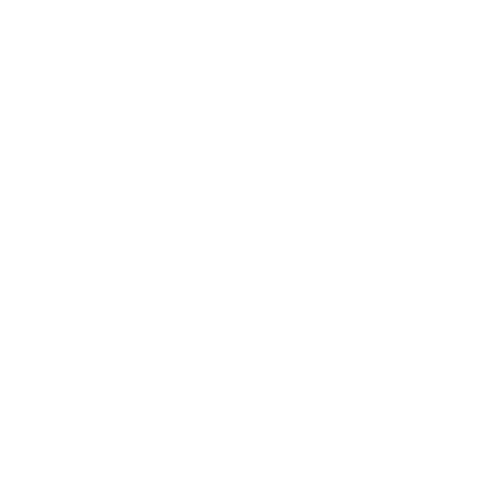
vacaciones?, ¿cuándo fue?, ¿cuántos días le dimos?, ¿eso
fue descanso o fue un viaje de trabajo?
Esa confusión se evita con una gestión organizada
desde el inicio.
Viajes familiares: por qué no cuentan como
vacaciones si la empleada sigue trabajando
Este es uno de los errores más comunes en los
hogares. Algunas familias creen que si se llevan a la
empleada doméstica a un viaje de mitad de año, Semana
Santa, vacaciones escolares o fin de año, esos días
pueden contarse como sus vacaciones. Pero esto solo
sería correcto si realmente no trabaja durante ese
periodo.
Si la empleada acompaña a la familia para seguir
cumpliendo funciones, ese tiempo sigue siendo trabajo.
Por ejemplo, si durante el viaje cocina, limpia, cuida
niños, apoya con adultos mayores, lava ropa, organiza la
casa o está disponible para atender tareas del hogar, no