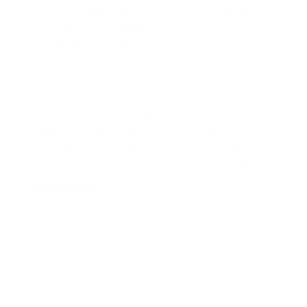
cocinando, cuidando niños, haciendo aseo, atendiendo
tareas del hogar o cumpliendo funciones laborales, no
está disfrutando de un descanso real. Sus vacaciones
deben darse aparte, en un periodo donde no preste
servicios.
En Colombia, los trabajadores que han prestado sus
servicios durante un año tienen derecho a 15 días
hábiles consecutivos de vacaciones remuneradas, según
el artículo 186 del Código Sustantivo del Trabajo. Este
derecho también aplica para trabajadoras domésticas.
Introducción
Las vacaciones suelen generar dudas en la gestión del
hogar porque no hacen parte del pago mensual habitual.
A diferencia del salario, que se repite cada mes, las
vacaciones aparecen después de cierto tiempo de
trabajo y requieren planificación. Por eso, si no se llevan
registros claros, es fácil perder de vista cuándo se
causan, cuántos días corresponden o cómo deben