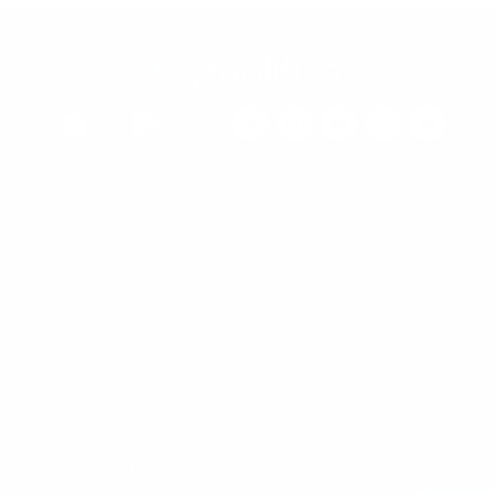


¿Quieres trabajar en
Calculadora salarial
Symplifica?
Calculadora de prima
Planes
Conoce el SMMLV
Tienda online
Términos y condiciones
Preguntas
Política de privacidad
Blog
Nosotros
Contacto
Symplifica tiene cobertura en algunos departamentos y/o
ciudades de Colombia, principalmente Cundinamarca, Valle