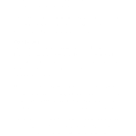
eso, la claridad desde el inicio es clave.
Una buena gestión permite que ambas partes sepan qué
se acordó, cuándo se descansó y cómo se pagó. Esa
transparencia fortalece la relación laboral.
Conclusión
Las vacaciones de una empleada doméstica en Colombia
funcionan como un derecho al descanso remunerado. En
general, después de un año de servicio, la trabajadora
tiene derecho a 15 días hábiles consecutivos de
vacaciones pagadas.
El punto más importante es que las vacaciones deben
ser descanso real. Si la empleada acompaña a la familia
en un viaje y sigue trabajando, ese tiempo no cuenta
como vacaciones. Debe tener sus vacaciones aparte.
Con planificación, registro y una herramienta adecuada,
este proceso puede manejarse sin desorden. Organizar
las vacaciones no solo evita errores, también mejora la