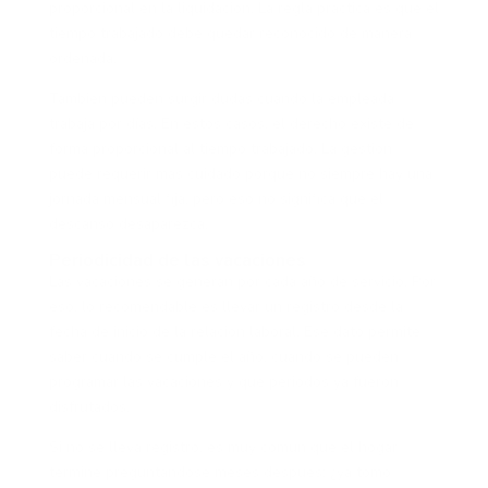
proporcional en la liquidación. La regla práctica es que el
tiempo trabajado debe quedar reconocido de manera
ordenada.
También pueden surgir dudas cuando la empleada
trabaja por días. En estos casos, el derecho existe de
forma proporcional al tiempo trabajado. La gestión
puede requerir más cuidado porque no siempre hay una
jornada mensual fija, pero eso no significa que el
descanso desaparezca.
Periodicidad de las vacaciones
Las vacaciones se generan por cada año de servicio. Por
eso, lo recomendable es llevar un registro desde la
fecha de inicio de la relación laboral. Ese dato permite
saber cuándo se cumple el año, cuándo se pueden
programar las vacaciones y qué periodos ya fueron
disfrutados.
Si no se lleva registro, es muy común que el hogar
termine preguntándose meses después: ¿ya tomó