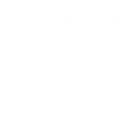
Las vacaciones de una empleada doméstica suelen
generar muchas dudas en los hogares porque no
siempre se gestionan con la misma claridad que el
salario mensual, la prima o los aportes. En muchos
casos, el empleador sabe que la trabajadora tiene
derecho a descansar, pero no tiene claro cuándo debe
otorgar ese descanso, cómo registrarlo, qué pasa si
trabaja por días o si un viaje familiar puede contarse
como vacaciones.
Este último punto es especialmente importante: si llevas
a tu empleada doméstica a un viaje familiar y durante
ese viaje sigue trabajando, ese tiempo no cuenta como
sus vacaciones. Aunque esté fuera de la ciudad o en un
destino de descanso para la familia, si continúa