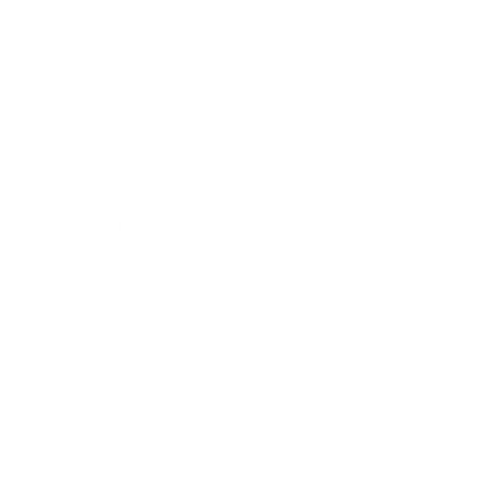
La cuarta es no confundir viajes laborales con
vacaciones. Si la empleada acompaña a la familia y sigue
trabajando, esos días no son descanso.
La quinta es centralizar la información. Si el registro de
vacaciones queda en chats, notas sueltas o
conversaciones verbales, será más difícil sostener una
gestión clara.
Cómo Symplifica Hogares facilita la gestión
Symplifica Hogares ayuda a gestionar las vacaciones de
una empleada doméstica de forma ordenada y sin
depender de la memoria. Desde la app, el empleador
puede registrar novedades, mantener control mensual y
conservar historial de la relación laboral.
Esto permite saber con más claridad cuándo se generan
vacaciones, qué periodos se han disfrutado y cómo se
reflejan en la nómina. También ayuda a evitar errores
como olvidar fechas, no registrar descansos o confundir
vacaciones con otro tipo de ausencia.