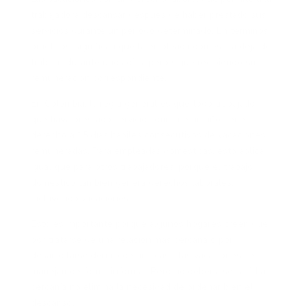
trabajadora descansar después de haber prestado sus
servicios durante un periodo determinado. En términos
prácticos, significan que la empleada doméstica deja de
trabajar durante unos días, pero sigue recibiendo su
remuneración correspondiente.
En Colombia, la regla general es que todo trabajador
que haya prestado servicios durante un año tiene
derecho a 15 días hábiles consecutivos de vacaciones
remuneradas. Para empleadas domésticas, esto aplica
igual que para otros trabajadores, porque el trabajo
doméstico también genera derechos laborales,
incluyendo vacaciones.
Esto es importante porque algunos hogares creen que,
por tratarse de una relación más cercana o por
desarrollarse dentro de una casa, las vacaciones se
manejan de forma informal. Pero no debería ser así. La
cercanía no elimina la necesidad de ordenar bien el
descanso.