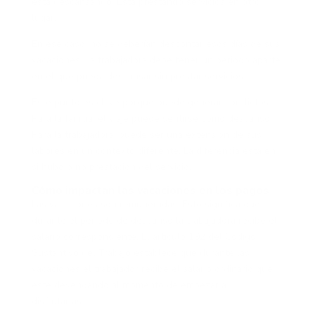
está descansando. Está prestando servicios en otro
lugar.
En ese caso, no se deberían descontar esos días de sus
vacaciones. La trabajadora debe tener un periodo aparte
en el que pueda descansar sin prestar servicios.
Este punto es clave porque puede generar conflictos.
Para la familia, el viaje puede sentirse como descanso.
Para la trabajadora, puede ser una extensión de sus
labores en un contexto diferente. La diferencia está en
si hubo o no prestación del servicio.
Cómo impactan las vacaciones en los pagos
Las vacaciones son remuneradas. Esto significa que
durante el periodo de descanso la trabajadora recibe el
salario correspondiente. El artículo 192 del Código
Sustantivo del Trabajo establece que durante las
vacaciones el trabajador recibe el salario ordinario que
esté devengando al momento de empezar a
disfrutarlas.