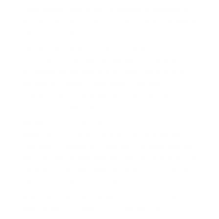
a que aparezca una fecha conveniente. El problema es
que, sin planificación, las vacaciones pueden acumularse
o quedar mal organizadas.
Otro error frecuente es no llevar registro. Si las
vacaciones se acuerdan verbalmente y no quedan
documentadas, después puede haber confusión. Esto
pasa mucho cuando se dan algunos días sueltos o
cuando la familia interpreta ciertos periodos como
descanso sin haberlo aclarado.
También es común la confusión en pagos. Algunos
empleadores no saben si deben pagar igual durante las
vacaciones, si deben descontar días o si deben liquidar
algo adicional. La idea central es que las vacaciones son
remuneradas, así que deben gestionarse como descanso
pago, no como ausencia sin salario.
El error de contar viajes familiares como vacaciones
también merece repetirse: si la empleada sigue