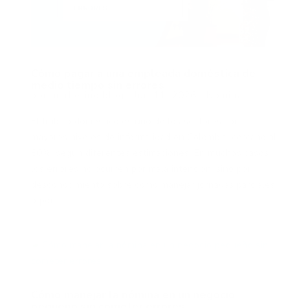
Cómo pagar a una empleada doméstica de
medio tiempo sin errores
por
marketing.blog
|
Jun 11, 2026
|
Nómina
El trabajo doméstico es uno de los sectores con
mayores niveles de informalidad en Colombia, cercano al
80%, según diferentes estimaciones. En muchos casos,
los errores no ocurren por mala intención, sino por
desconocimiento sobre cómo manejar jornadas parciales
o por...
Cómo manejar la nómina en un negocio
pequeño sin cometer errores