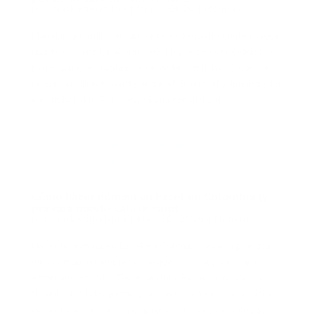
por
marketing.blog
|
Jun 1, 2026
|
Nómina
Manejar la nómina en un negocio pequeño suele parecer
una tarea sencilla al principio. Hay pocos empleados, los
pagos parecen fáciles de recordar y muchas cosas se
resuelven directamente entre el dueño, el administrador
y el trabajador. Pero esa misma simplicidad...
Cómo hacer nómina en Excel en Colombia (y
por qué puede salirte caro)
por
marketing.blog
|
May 30, 2026
|
Nómina
Hacer la nómina en Excel en Colombia es una práctica
muy común en empresas pequeñas y negocios que
están empezando. Tiene sentido: Excel es conocido,
flexible, fácil de ajustar y no exige una inversión inicial
en software. Para una empresa con pocos empleados,