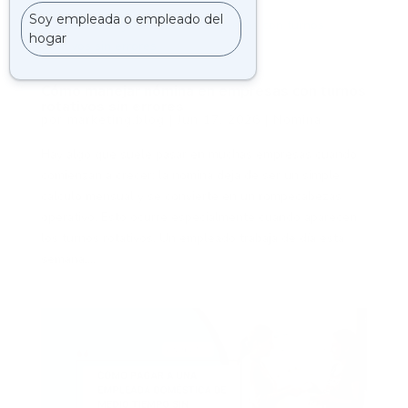
Cómo manejar nómina en empresas con turnos
rotativos sin errores
por
marketing.blog
|
Jun 17, 2026
|
Nómina
Hay algo que suele pasar en muchas empresas cuando
comienzan a crecer: la nómina deja de ser un simple
cálculo mensual y se convierte en un rompecabezas
operativo. Esto ocurre especialmente cuando aparecen
los turnos rotativos. Un empleado trabaja de día esta
semana,...