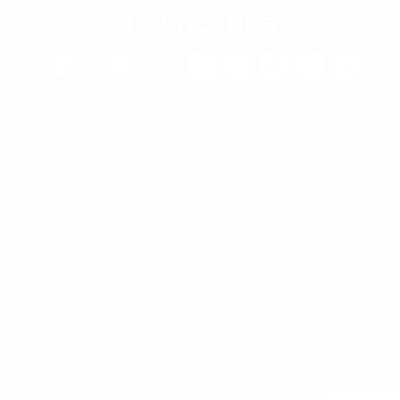


¿Quieres trabajar en
Calculadora salarial
Symplifica?
Calculadora de prima
Planes
Conoce el SMMLV
Tienda online
Términos y condiciones
Preguntas
Política de privacidad
Blog
Nosotros
Contacto
Symplifica tiene cobertura en algunos departamentos y/o
ciudades de Colombia, principalmente Cundinamarca, Valle
del Cauca, Antioquia, Barranquilla, y Bucaramanga. Primero