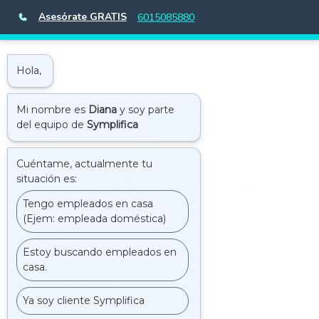
Asesórate GRATIS
6015085880
Cómo pagar empleados sin contador en
Colombia (guía para dueños de negocio)
por
marketing.blog
|
Jun 19, 2026
|
Guía
,
Nómina
Pagar empleados sin contador no significa improvisar la
nómina ni hacer cuentas rápidas en una hoja de cálculo.
Significa tener suficiente orden, claridad y herramientas
para gestionar pagos, seguridad social y registros sin
depender de una persona externa para cada...