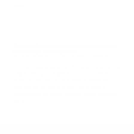
puede...
Sistema de nómina para empresas pequeñas:
cómo elegir sin complicarte
por
marketing.blog
|
May 29, 2026
|
Nómina
La nómina suele empezar siendo simple en una empresa
pequeña. Hay pocos empleados, los pagos parecen
fáciles de controlar y una hoja de Excel puede dar la
sensación de que todo está bajo control. Pero esa
tranquilidad inicial cambia cuando el negocio empieza a
crecer,...
« Entradas más antiguas
Entradas siguientes »