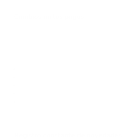
permanentemente.
Cambios en los pagos
Los turnos impactan directamente la liquidación salarial.
No todos los empleados reciben exactamente el mismo
valor cada mes.
Las diferencias pueden estar relacionadas con:
Recargos nocturnos
Trabajo dominical
Trabajo festivo
Horas extras
Novedades operativas
Si la empresa no registra adecuadamente estas
variaciones, es muy fácil cometer errores.
Registro constante de novedades