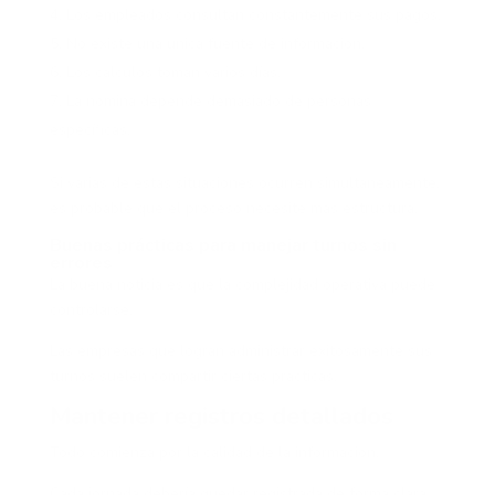
Los empleados consultan constantemente sus pagos.
No existe una única fuente de información.
Los cálculos toman varios días.
La nómina depende demasiado de personas
específicas.
Si varias de estas situaciones ocurren simultáneamente,
es probable que el proceso necesite más estructura.
Buenas prácticas para manejar turnos sin
errores
La buena noticia es que la complejidad operativa puede
controlarse.
Las empresas que logran administrar exitosamente sus
turnos suelen compartir ciertas prácticas.
Mantener registros detallados
Todo comienza por la calidad de la información.
Cada jornada debería quedar registrada de forma clara.