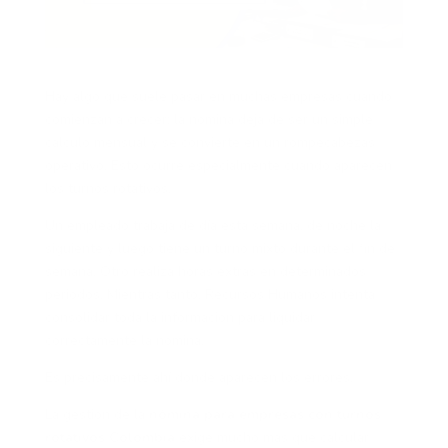
Hay algo que suele pasar en muchas empresas cuando
comienzan a crecer: la nómina deja de ser un simple
cálculo mensual y se convierte en un rompecabezas
operativo. Esto ocurre especialmente cuando aparecen
los turnos rotativos.
Un empleado trabaja de día esta semana, de noche la
siguiente y luego tiene un turno mixto durante el fin de
semana. Otro realiza horas extras en determinados
periodos. Mientras tanto, Recursos Humanos intenta
consolidar toda la información para liquidar
correctamente la nómina.
Es precisamente ahí donde aparecen los errores.
La gestión de la
nómina para empresas con turnos
rotativos Colombia
exige mucho más que calcular