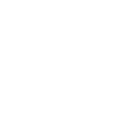
Una nómina con turnos rotativos no puede depender de
la memoria de supervisores o coordinadores.
Cada cambio debe registrarse.
Cada novedad debe documentarse.
Cada jornada debe quedar soportada.
De lo contrario, la nómina termina construyéndose sobre
información incompleta.
¿Cómo impactan los turnos rotativos en la
nómina?
Los turnos no son solamente un asunto operativo.
También modifican la forma en que se calculan los
pagos.
Por eso es importante entender dónde suelen
generarse las diferencias.
Horas extras