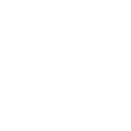
salarios. Requiere control de horarios, seguimiento
constante de novedades, registro de jornadas y
capacidad para traducir toda esa información en pagos
correctos.
Cuando estos procesos se manejan con hojas de
cálculo, correos dispersos o reportes manuales, los
reprocesos terminan convirtiéndose en parte habitual de
cada cierre de nómina.
En Symplifica.BIZ tenemos una postura clara frente a
este desafío: el problema no son los turnos rotativos. El
problema es intentar administrarlos con herramientas
que no fueron diseñadas para manejar esa complejidad.
¿Qué implica manejar turnos rotativos?
Los turnos rotativos son habituales en sectores como:
Manufactura
Logística
Transporte