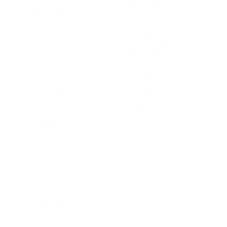
Una forma sencilla de visualizar el problema es
comparar ambos escenarios.
Gestión
Gestión manual
centralizada
Información
Múltiples archivos
unificada
Consolidación
Registro
manual
centralizado
Dependencia de
Procesos
personas clave
estandarizados
Correcciones
Menos reprocesos
frecuentes
Poca trazabilidad
Mayor control
Cierre lento de
Procesos más ágiles
nómina