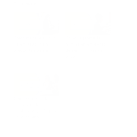
Relacionado
Cómo manejar turnos
Cómo organizar la
de empleados sin
nómina en empresas
afectar la nómina
de servicios paso a
paso
En «Nómina»
En «Nómina»
Cómo controlar la
asistencia de
empleados y reflejarlo
en la nómina
En «Nómina»