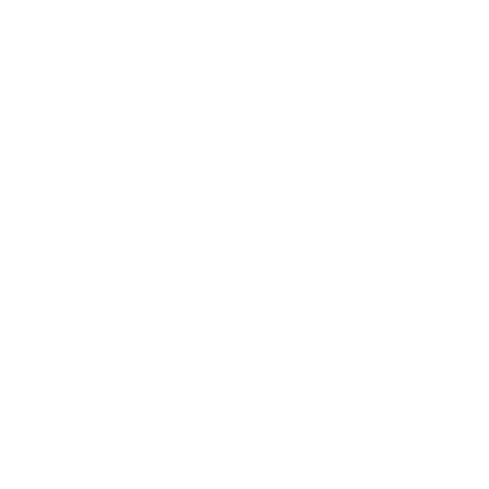
mantener trazabilidad sobre cada jornada trabajada.
Cuando estos procesos dependen de archivos dispersos
o cálculos manuales, los errores terminan apareciendo
tarde o temprano. Horas extras mal liquidadas, recargos
incorrectos, reprocesos constantes y pérdida de tiempo
son algunas de las consecuencias más comunes.
Las empresas que logran manejar con éxito este tipo de
operación suelen tener algo en común: procesos claros,
información centralizada y herramientas capaces de
acompañar el crecimiento del negocio sin aumentar la
complejidad administrativa.
Si tu empresa opera con turnos rotativos y buscas
reducir errores, ganar control y simplificar la gestión de
nómina, conoce cómo
Symplifica.BIZ
puede ayudarte a
centralizar procesos y mantener una operación más
eficiente.