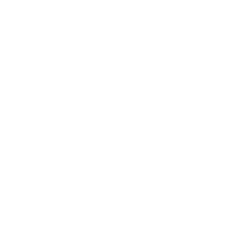
Control centralizado
Toda la información relevante permanece organizada en
un mismo entorno.
Esto mejora la visibilidad para:
Recursos Humanos.
Administradores.
Equipos operativos.
Dirección.
Y facilita el seguimiento de novedades que afectan
directamente la nómina.
Conclusión
Gestionar la
nómina para empresas con turnos
rotativos Colombia
implica mucho más que calcular
salarios. Requiere controlar horarios cambiantes,
registrar novedades, liquidar correctamente recargos y