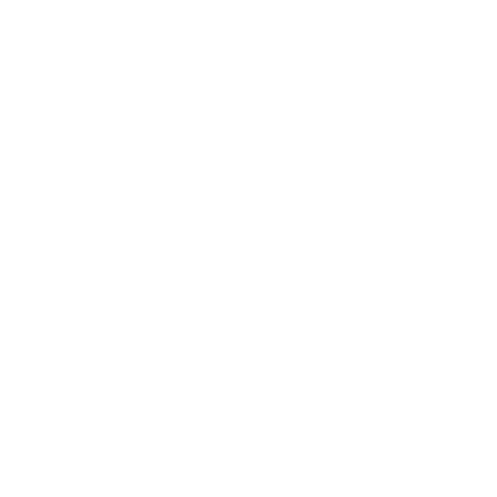
Las horas extras son uno de los elementos más
sensibles en empresas con operación continua.
El problema es que muchas compañías siguen
registrándolas manualmente.
Un supervisor anota horas en una hoja.
Otro envía un correo.
Otro lleva un archivo independiente.
Al final del mes alguien intenta consolidar toda la
información.
Ese proceso es una fuente constante de errores.
Recargos
Los turnos nocturnos, dominicales y festivos generan
recargos que deben liquidarse correctamente.
Aquí suelen aparecer problemas como: