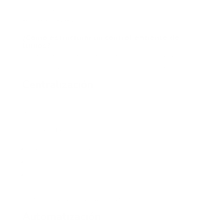
Cuando existe una metodología clara, los resultados son
más consistentes.
¿Cómo estructurar un control eficiente de
turnos?
Las empresas que manejan bien la nómina rotativa
suelen apoyarse en tres pilares fundamentales.
Centralización
Toda la información debería concentrarse en un mismo
entorno.
Esto permite:
Reducir duplicidades.
Mejorar la trazabilidad.
Disminuir errores manuales.
Además, facilita la auditoría interna.
Automatización