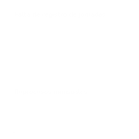
es el riesgo.
Falta de registro de jornadas
Muchas compañías tienen control de asistencia, pero no
necesariamente control de nómina.
Y aunque parezcan procesos similares, no son
exactamente lo mismo.
La nómina necesita información estructurada para
traducir jornadas en pagos.
Sin registros adecuados aparecen inconsistencias.
Reprocesos mensuales
Hay empresas que dedican varios días cada mes
únicamente a corregir errores de nómina.
Algunas señales típicas son:
Ajustes posteriores al cierre.