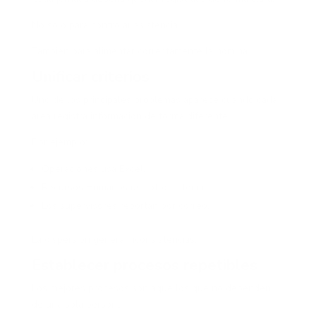
No solo para controlar asistencia.
También para alimentar correctamente la nómina.
Unificar criterios
Uno de los principales problemas aparece cuando cada
área registra información de forma diferente.
Por ejemplo:
Operaciones usa Excel.
Recursos Humanos usa otro sistema.
Los supervisores reportan por correo.
La dispersión genera inconsistencias.
Establecer procesos repetibles
Los mejores procesos son aquellos que no dependen
de una sola persona.