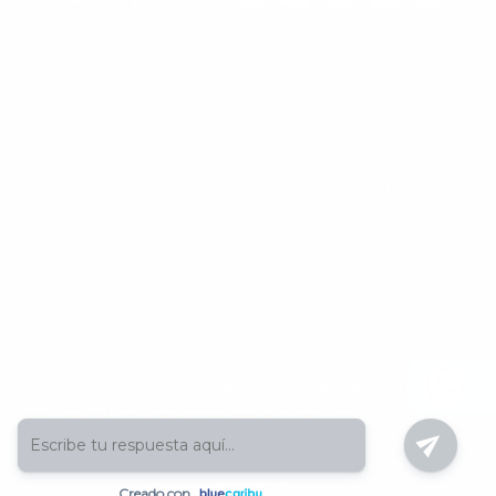
¿Quieres trabajar en
Calculadora salarial
Symplifica?
Calculadora de prima
Planes
Conoce el SMMLV
Tienda online
Términos y condiciones
Preguntas
Política de privacidad
Blog
Nosotros
Contacto
Symplifica tiene cobertura en algunos departamentos y/o
ciudades de Colombia, principalmente Cundinamarca, Valle
del Cauca, Antioquia, Barranquilla, y Bucaramanga. Primero
consulta la cobertura de nuestro servicio
Aqui
. Prohibida su
reproducción total o parcial, así como su traducción a
cualquier idioma sin autorización escrita de su titular.
Copyright © 2026 | Symplifica