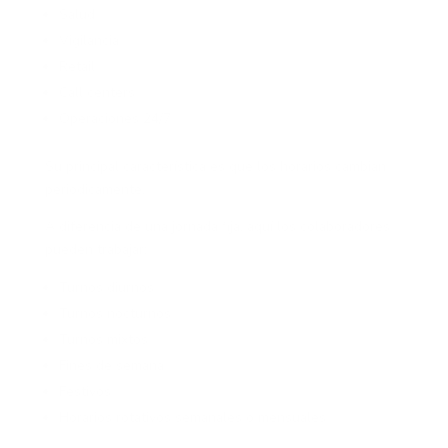
Salud
Vigilancia
Retail
Call centers
Operaciones 24/7
Su principal característica es que los horarios cambian
periódicamente.
A diferencia de una jornada fija, aquí los colaboradores
pueden trabajar:
Turnos diurnos
Turnos nocturnos
Turnos mixtos
Fines de semana
Festivos
Horarios rotativos semanales o mensuales