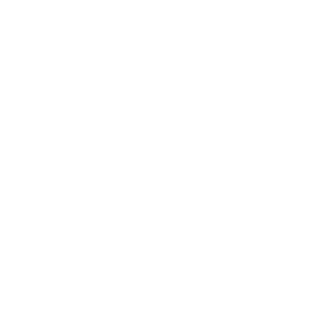
Correcciones manuales.
Pagos complementarios.
Reclamos recurrentes de empleados.
Cuando esto se vuelve normal, el problema no está en
los colaboradores. Está en el proceso.
Señales de que tu empresa está perdiendo
control
No siempre los errores son evidentes.
Existen señales tempranas que indican que la gestión
de turnos necesita mejoras.
Por ejemplo:
Recursos Humanos depende de múltiples archivos
para liquidar.
Los supervisores entregan reportes en formatos
diferentes.
Cada mes aparecen correcciones.