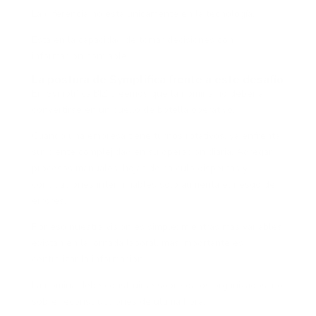
La diferencia no está únicamente en la tecnología.
Está en la capacidad de tomar decisiones con
información confiable.
La postura de Symplifica frente a este desafío
En Symplifica.BIZ creemos que la nómina no debería
convertirse en un cuello de botella operativo.
Cuando una empresa tiene turnos rotativos, ya enfrenta
suficiente complejidad en su operación diaria. Agregar
procesos manuales, hojas de cálculo dispersas y
conciliaciones interminables solo aumenta el riesgo de
errores.
Por eso nuestra visión es simple: mientras más variables
existan en la jornada laboral, más importante es
centralizar la información.
La nómina debe construirse sobre datos organizados, no
sobre reconstrucciones de última hora.