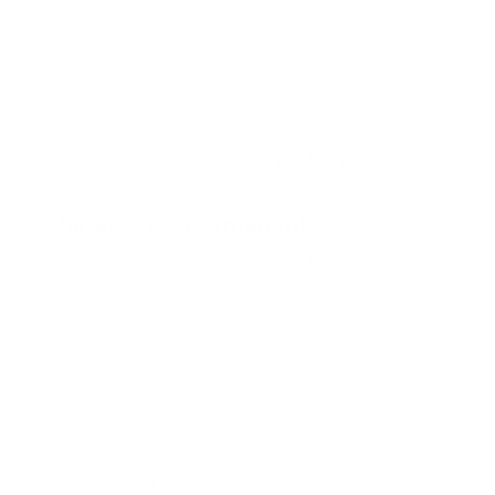
Horarios mal registrados.
Jornadas incompletas.
Turnos duplicados.
Información inconsistente.
Un pequeño error en el registro puede impactar
directamente el valor pagado al colaborador.
Variaciones permanentes
En empresas con turnos rotativos es normal que dos
empleados del mismo cargo reciban pagos distintos en
un mismo período.
Esto no necesariamente indica un error.
Lo importante es que exista trazabilidad para explicar
por qué ocurrió esa diferencia.
Cuando la empresa no cuenta con registros claros, los
cuestionamientos sobre la nómina aumentan