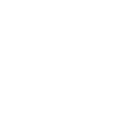
Desde el punto de vista operativo esto permite
mantener la continuidad del negocio. Sin embargo,
desde el punto de vista administrativo, agrega múltiples
variables a la nómina.
Variación constante de horarios
Cuando una empresa tiene jornadas estables, los
cálculos suelen ser más predecibles.
Con turnos rotativos sucede lo contrario.
Cada período puede traer:
Cambios de horario
Modificaciones de jornada
Horas adicionales
Descansos compensatorios
Turnos especiales
Esto obliga a tener información actualizada