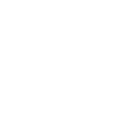
considerablemente.
Los errores más comunes en la nómina con
turnos rotativos
La mayoría de los problemas no aparecen porque la
empresa desconozca la normatividad.
Aparecen porque la operación se vuelve demasiado
compleja para gestionarla manualmente.
Cálculos incorrectos
Es probablemente el error más frecuente.
Las diferencias suelen originarse por:
Horarios mal registrados.
Fórmulas erróneas.
Consolidaciones manuales.
Datos duplicados.
Mientras más personas intervienen en el proceso, mayor