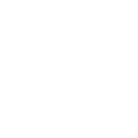
No todo debe calcularse manualmente.
De hecho, cuanto más compleja sea la operación, más
valor aporta la automatización.
Los cálculos automáticos permiten:
Reducir errores humanos.
Ahorrar tiempo.
Mejorar consistencia.
Consistencia operativa
La consistencia es lo que permite que la nómina
funcione igual de bien cuando la empresa tiene 20
empleados o cuando tiene 200.
Por eso la escalabilidad debe ser parte de la estrategia
desde el inicio.
Gestión manual vs gestión centralizada