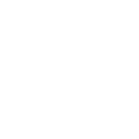
¿Cómo Symplifica.BIZ facilita la gestión de
nómina con turnos rotativos?
Symplifica.BIZ está diseñado para ayudar a las empresas
a mantener el control de procesos que suelen generar
complejidad administrativa.
Entre sus principales beneficios se encuentran:
Registro de jornadas
Permite consolidar información relacionada con la
operación y las novedades laborales.
Esto facilita que la nómina se construya sobre datos
actualizados.
Cálculos automáticos
La automatización reduce significativamente los errores
asociados a procesos manuales.
Además, permite disminuir el tiempo invertido en
validaciones y correcciones.