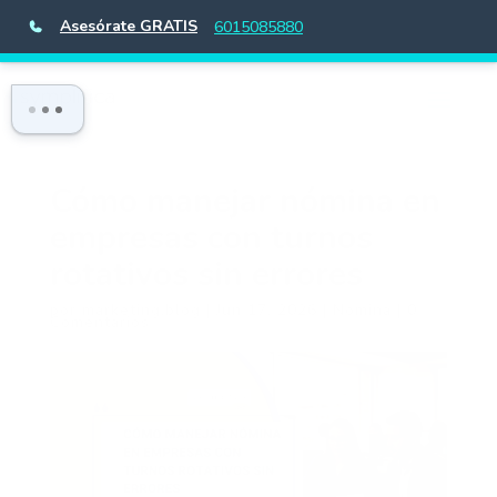
Asesórate GRATIS
6015085880
Cómo manejar nómina en
empresas con turnos
rotativos sin errores
por
marketing.blog
|
Jun 17, 2026
|
Nómina
|
0
Comentarios