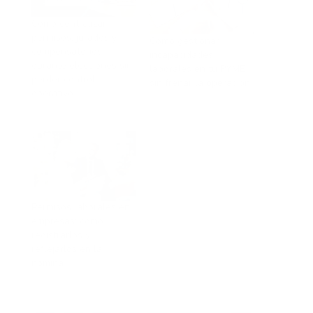
Cómo centralizar
permisos, jurados y
Cómo gestionar
compensatorios
incapacidades
durante elecciones sin
laborales en tu PYME
perder control
sin frenar la operación
operativo
En «Negocios»
En «Sin categoría»
Permisos laborales en
empresas: cómo
registrarlos y
reflejarlos en la
nómina
En «Negocios»