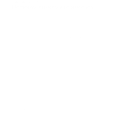
manualmente
Demoras, errores y reprocesos
Generar certificados laborales de forma manual trae
consigo varios problemas que, aunque pequeños
individualmente, se acumulan con el tiempo.
Uno de los más evidentes son las
demoras
. El
empleado solicita el certificado y el equipo
administrativo necesita tiempo para buscar la
información, redactar el documento y validarlo. En
empresas con alta carga operativa, esto puede tardar
días.
Otro problema frecuente son los
errores
. Cuando la
información se copia manualmente desde distintas
fuentes, es fácil que un dato quede desactualizado o
incorrecto. Un error en un certificado puede obligar a
rehacerlo, generando reprocesos innecesarios.
Los
reprocesos
son, de hecho, uno de los mayores
costos ocultos. Un certificado mal hecho no solo