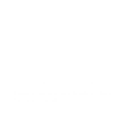
Este proceso, repetido una y otra vez, consume tiempo
del equipo administrativo y genera interrupciones
constantes. Además, cuando no hay un formato claro o
una fuente centralizada de información, cada certificado
puede ser ligeramente distinto, lo que aumenta el riesgo
de errores.
Por eso, en lugar de ver los certificados laborales como
algo puntual, es importante entenderlos como un
proceso recurrente
que debe gestionarse de forma
eficiente, especialmente en empresas con varios
empleados
.
Qué es un certificado laboral y cuándo se
solicita
Explicación práctica desde el día a
día empresarial
Un
certificado laboral
es un documento emitido por la
empresa que acredita la relación laboral de una persona.
En términos simples, confirma que alguien trabaja o