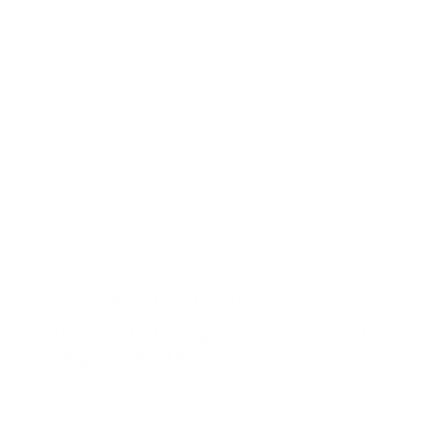
actualizados, generar un certificado se vuelve un
proceso ágil, no una búsqueda extensa.
Otra buena práctica es
definir claramente qué
información incluye cada tipo de certificado
. Esto
evita interpretaciones distintas y reduce solicitudes de
corrección.
Finalmente, es importante que el proceso sea
predecible
. Cuando los empleados saben que pueden
obtener su certificado de forma rápida y sin
complicaciones, disminuyen las consultas y
seguimientos innecesarios.
Impacto de automatizar la generación de
certificados
Ahorro de tiempo y reducción de
carga operativa
Automatizar la generación de certificados laborales
tiene un impacto directo en la eficiencia administrativa.
Cuando el proceso deja de ser manual, el tiempo que