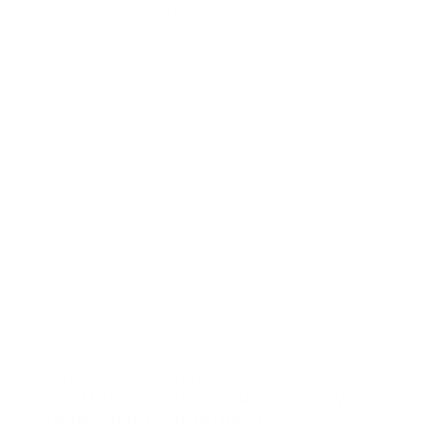
antes se dedicaba a redactar documentos se libera para
tareas de mayor valor.
Además, la automatización reduce drásticamente los
errores, ya que la información se toma directamente de
una fuente actualizada y centralizada. Esto elimina
reprocesos y mejora la calidad de los documentos.
Otro impacto importante es la
mejora en la
experiencia del empleado
. Recibir un certificado de
forma rápida y correcta transmite una imagen de orden y
profesionalismo.
En empresas con muchos empleados, la automatización
de certificados laborales puede representar un ahorro
significativo de horas administrativas al año.
Cómo Symplifica BIZ facilita la generación de
certificados laborales
Certificados personalizados y
generación inmediata