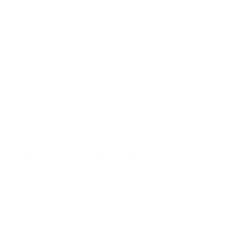
El valor de liberar tiempo administrativo
Uno de los mayores beneficios de automatizar
certificados laborales no siempre se ve de inmediato: el
tiempo liberado
. Cada certificado generado sin
reprocesos es tiempo que el equipo puede dedicar a
tareas estratégicas.
Ese tiempo acumulado, a lo largo del año, puede marcar
una diferencia significativa en la eficiencia del área
administrativa y en la capacidad de la empresa para
enfocarse en su crecimiento.
Conclusión
Automatizar certificados mejora la
eficiencia administrativa
Los
certificados laborales en empresas
son un
trámite frecuente y necesario, pero no deberían
convertirse en una carga repetitiva ni en una fuente
constante de reprocesos.