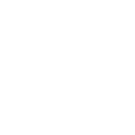
consume tiempo adicional, sino que interrumpe
nuevamente al equipo y afecta la percepción del
empleado sobre la eficiencia de la empresa.
Además, cuando no existe un formato estándar, cada
certificado puede tener una estructura distinta, lo que
genera confusión y dificulta el control.
Ejemplos comunes de reprocesos con
certificados laborales
Imaginemos una empresa donde los certificados se
hacen en Word, copiando y pegando información cada
vez. Un empleado solicita un certificado con salario, otro
sin salario, otro con fecha de ingreso actualizada. Cada
vez, el equipo debe adaptar el documento.
Ahora pensemos en una situación donde un certificado
se envía con un dato incorrecto. El empleado lo
devuelve, se corrige, se vuelve a enviar. Ese reproceso
pudo haberse evitado con información centralizada y
formatos claros.