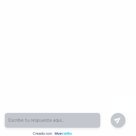
¿Quieres trabajar en
Calculadora salarial
Symplifica?
Calculadora de prima
Planes
Conoce el SMMLV
Tienda online
Términos y condiciones
Preguntas
Política de privacidad
Blog
Nosotros
Contacto
Symplifica tiene cobertura en algunos departamentos y/o
ciudades de Colombia, principalmente Cundinamarca, Valle
del Cauca, Antioquia, Barranquilla, y Bucaramanga. Primero
consulta la cobertura de nuestro servicio
Aqui
. Prohibida su
reproducción total o parcial, así como su traducción a
cualquier idioma sin autorización escrita de su titular.
Copyright © 2026 | Symplifica