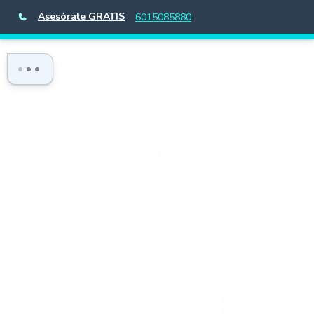
Asesórate GRATIS
6015085880
Certificados laborales en
empresas: cómo
generarlos rápido y sin
reprocesos
por
marketing.blog
|
Feb 9, 2026
|
Negocios
|
0
Comentarios