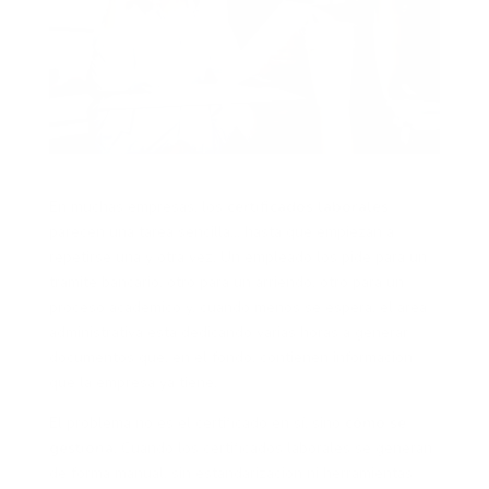
En muchas empresas, los
certificados laborales
parecen una tarea sencilla… hasta que empiezan a
repetirse una y otra vez. Un empleado los pide para un
trámite bancario, otro para un arriendo, otro para un
proceso académico y, cuando menos se espera, el área
administrativa está dedicando varias horas a generar
documentos que, en el fondo, contienen información
que la empresa ya tiene.
El problema no es el certificado en sí, sino
cómo se
gestiona
. Cuando los certificados laborales se generan
de forma manual, sin estandarización ni herramientas