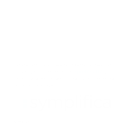
Cuando se gestionan de forma manual, generan
demoras, errores y desgaste administrativo. Cuando se
estandarizan y automatizan, se convierten en un
proceso ágil que mejora tanto la eficiencia interna como
la experiencia del empleado.
Invertir en la automatización de certificados laborales es
una decisión práctica que libera tiempo, reduce errores y
aporta orden a la gestión administrativa.
Genera certificados laborales personalizados en
minutos y sin reprocesos con
Symplifica BIZ
, y
simplifica la gestión administrativa de tu empresa
desde un solo lugar.