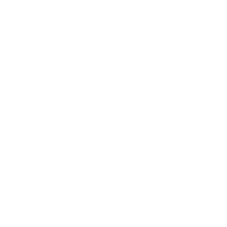
Symplifica BIZ está diseñada para eliminar las fricciones
asociadas a la generación manual de
certificados
laborales en empresas
. La plataforma centraliza la
información del personal y permite generar certificados
de forma inmediata.
Con Symplifica BIZ, los certificados se crean a partir de
datos siempre actualizados, lo que reduce errores y
elimina la necesidad de revisar múltiples fuentes.
Además, es posible generar
certificados
personalizados
, adaptados a las necesidades más
comunes sin tener que rehacer el documento cada vez.
La generación es inmediata, lo que significa que el
equipo administrativo no tiene que interrumpir su trabajo
para atender cada solicitud. El proceso se vuelve ágil,
predecible y controlado.
Al centralizar este proceso, Symplifica BIZ ayuda a que
los certificados laborales dejen de ser una carga
operativa y se conviertan en un trámite sencillo.