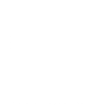
trabajó en la empresa, bajo ciertas condiciones.
En el día a día empresarial, los certificados laborales
suelen solicitarse para situaciones como:
Trámites bancarios o financieros
Procesos de arriendo de vivienda
Solicitudes académicas
Trámites migratorios
Procesos internos o externos de verificación
Aunque el contenido puede variar ligeramente según el
propósito, la base del certificado suele ser la misma:
datos del empleado, cargo, tipo de contrato, antigüedad
y, en algunos casos, información salarial.
El problema aparece cuando cada solicitud se maneja
como un caso especial y no como parte de un proceso
estandarizado dentro de la empresa.
Problemas comunes al generar certificados