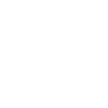
Estos escenarios son muy comunes y muestran por qué
los
certificados laborales en empresas
suelen
convertirse en una tarea desgastante cuando no se
gestionan bien.
Buenas prácticas para gestionar certificados
laborales
Estandarización y acceso rápido a
la información
Gestionar certificados laborales de forma eficiente no
requiere grandes cambios, sino aplicar algunas buenas
prácticas clave.
La primera es la
estandarización
. Definir uno o varios
formatos base de certificados permite responder
rápidamente a la mayoría de solicitudes sin empezar
desde cero cada vez.
La segunda es el
acceso rápido a la información
. Si
los datos del empleado están centralizados y