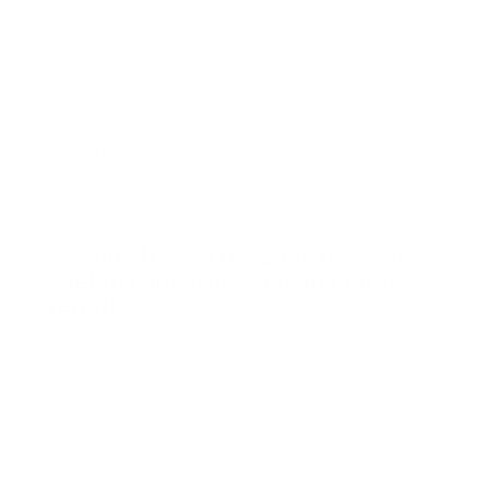
adecuadas, se convierten en una fuente constante de
reprocesos, demoras y carga administrativa innecesaria.
En este artículo te explicamos, de forma clara y práctica,
qué son los certificados laborales en empresas,
cuándo se solicitan, por qué suelen convertirse en
una tarea repetitiva y cómo generarlos rápido y sin
reprocesos
, apoyándote en procesos más ordenados y
en plataformas como Symplifica BIZ.
Introducción
Por qué los certificados laborales
suelen convertirse en una tarea
repetitiva
Los certificados laborales son uno de esos documentos
que no parecen críticos… hasta que empiezan a llegar
solicitudes cada semana. En muchas empresas, cada
solicitud se atiende como si fuera la primera: se busca la
información, se revisan datos, se redacta el documento,
se valida y se envía.