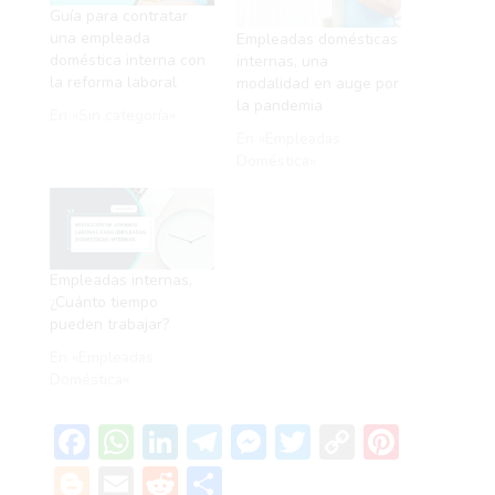
Guía para contratar
una empleada
Empleadas domésticas
doméstica interna con
internas, una
la reforma laboral
modalidad en auge por
la pandemia
En «Sin categoría»
En «Empleadas
Doméstica»
Empleadas internas,
¿Cuánto tiempo
pueden trabajar?
En «Empleadas
Doméstica»
F
W
Li
T
M
T
C
Pi
ac
h
n
el
es
w
o
nt
Bl
E
R
C