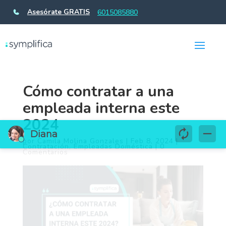
Asesórate GRATIS
6015085880
Cómo contratar a una
empleada interna este
2024
por
Camila Molina Gonzales
|
Feb 8, 2024
|
Contratación
,
Empleadas Doméstica
|
0
Comentarios