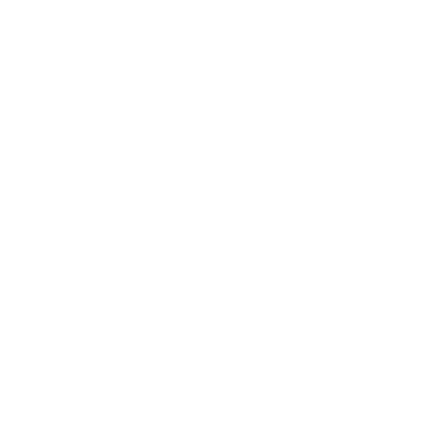
horario de trabajo es de 8 am a 5 pm y la empleada se
quedó una hora más, o sea hasta las 6 pm, su hora extra
será diurna por lo que deberás pagar.
Salario + recargo festivo (75%) + Hora extra diurna
(25%)
Si tienes dudas sobre el valor que se debe pagar por los
recargos, te invitamos a visitar la siguiente página
sobre
salario mínimo
.
¡Pilas! Es muy importante que las horas extras nunca
superen las dos horas diarias.
Te puede interesar:
Horas extras para empleadas
domésticas y otros trabajadores del hogar.
¿Si necesito que la empleada viaje conmigo debo
cubrir todos los gastos?
Así es, debes cubrir todos los gastos básicos del viaje,
ten en cuenta lo siguiente:
Asegúrate de que tu empleada está de acuerdo en