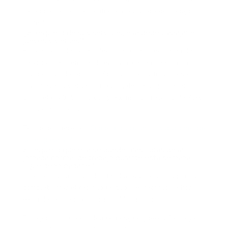
sábado, este también entraría a ser un día de trabajo
normal.
¿Si requiero de sus servicios, ella debe trabajar el
jueves y viernes?
Para el caso de los empleadores que si requieren de los
servicios de la empleada en casa, deben llegar a un
mutuo acuerdo con ella. Si ella acepta y trabaja esos
días, jueves y viernes, tú cómo jefe de hogar deberás
pagar el día trabajado completo más un recargo de 75%
por ser días festivos.
Te puede interesar:
¿Cómo se calculan las vacaciones de
las empleadas?
Si requiero que ella se quede más horas de la
jornada normal de trabajo durante esta semana,
¿Qué debo pagarle?
Si esto llegará a suceder, tendrás que pagar su jornada
completa, más el recargo festivo + el recargo de hora
extra dependiendo la jornada (diurna o nocturna)
Por ejemplo, si la empleada trabaja el jueves Santo y el