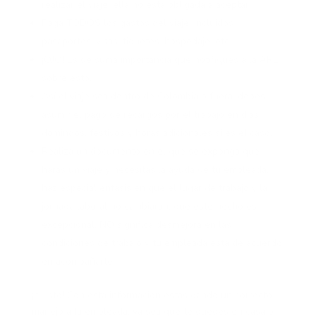
realizar el viaje, ella no está obligada a aceptar.
Paga TODOS los gastos del viaje; incluidos
pasaportes, visas, tiquetes, hospedaje, etc.
¡OJO! Es de suma importancia que notifiques a la ARL
sobre esto.
Así el viaje sea dentro de Colombia o fuera, debes
asumir el pago de recargos por el trabajo en días
domingos, festivos y horas adicionales si es el caso.
Realiza un documento en el que se exponga que
harás un viaje y necesitas la ayuda de tu empleada,
haz especial énfasis en que el lugar de trabajo y la
jornada laboral no cambiarán, que este hecho es
excepcional, NO significa desmejora en las
condiciones de trabajo y tu empleada está de acuerdo
en acompañarte.
¡Y listo! Con esta información estás dando un correcto
manejo a la empleada, ya sea que te quedes en casa o