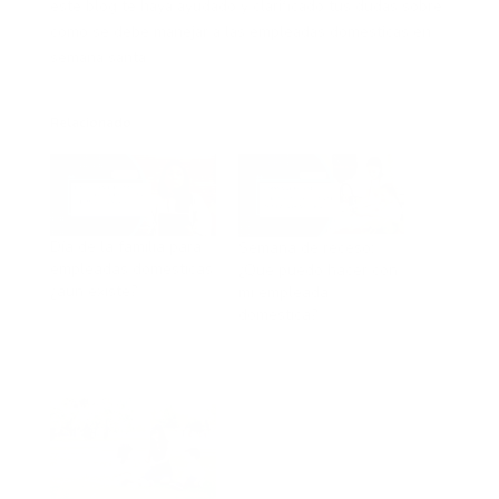
este blog te haya ayudado y clarificado tus dudas sobre
cómo se debe manejar a las empleadas domésticas en
semana santa
Relacionado
Día de la familia para
Semana de receso:
empleadas domésticas
¿Qué puedo hacer con
¿aún existe?
mi empleada
doméstica?
En «Empleadas
Doméstica»
En «Empleadas
Doméstica»