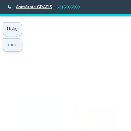
Asesórate GRATIS
6015085880
¿Cómo se debe manejar a
las empleadas
domésticas en semana
santa?
por
Camila Molina Gonzales
|
Mar 31, 2023
|
Empleadas Doméstica
,
Fines de Semana y
Festivos
,
Marco Legal
|
0 Comentarios