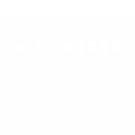


¿Quieres trabajar en
Calculadora salarial
Symplifica?
Calculadora de prima
Planes
Conoce el SMMLV
Tienda online
Términos y condiciones
Preguntas
Política de privacidad
Blog
Nosotros
Contacto