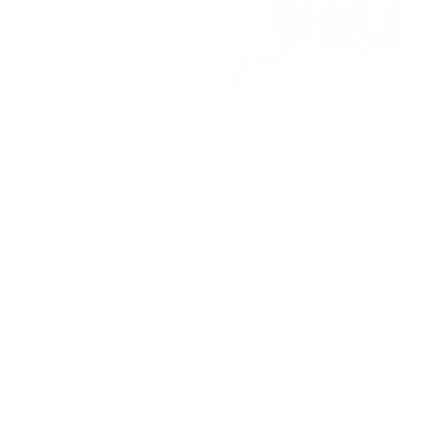
¿Cómo se debe manejar a las empleadas domésticas en
semana santa?
Empleadas domésticas en semana santa
Durante la Semana Santa en Colombia, muchas familias
aprovechan para estar con sus seres queridos y salir de
viaje, haciendo que no requieran, en algunos casos, los
servicios de la empleada doméstica en casa. Te
contamos cómo puedes manejar esta semana y qué
permisos puedes otorgarle para no incurrir en alguna
falta que perjudique la relación laboral.
¿Los días festivos se le deben otorgar?
Recordemos que en nuestro país, las leyes laborales
establecen que los empleados domésticos tienen
derecho a un día de descanso remunerado por semana y