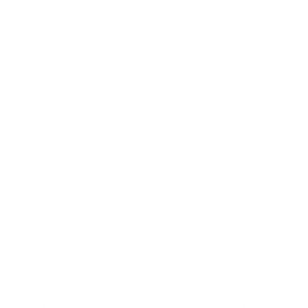
también a disfrutar de los días festivos, como lo haría
cualquier otro trabajador. Sin embargo, puede suceder
que durante esta Semana Santa, requieras sus servicios
durante el jueves y viernes festivo. Además, durante los
días festivos, como los que se celebran en Semana
Santa, los trabajadores también tienen derecho a
descansar y a recibir una compensación adicional si se
les requiere trabajar.
Sí, si llegan a un mutuo acuerdo y la trabajadora coincide
en que desea tomar sus vacaciones durante estos días
lo puede hacer. Ahora recuerda que jueves y viernes
son días festivos, por lo tanto, estos no se reconocen
cómo días hábiles y no se deben descontar de la
temporada de vacaciones.
Si no quiere tomar las vacaciones, ¿qué puedo
hacer?
Si la empleada decide no tomar sus vacaciones durante
esta temporada, puedes otorgarle un permiso no
remunerado por los días hábiles de trabajo, que para un
horario de lunes a viernes, serían solo lunes, martes,
miércoles y si el contrato está pactado para trabajar un