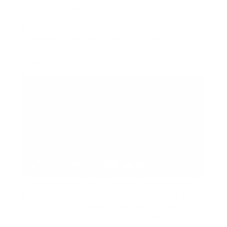
que decidas viajar.
Recuerda que si eres cliente
Symplifica
, tendrás que
reportar la novedad dentro de la
APP
, y así no corres
riesgos. Sigue el paso a paso del siguiente video para
realizar el proceso.
Es importante que como empleador siempre respetes
los derechos laborales de las trabajadoras en casa,
reconociendo y dignificando su trabajo. Así creas una
relación sana y justa para ambas partes. Esperamos que