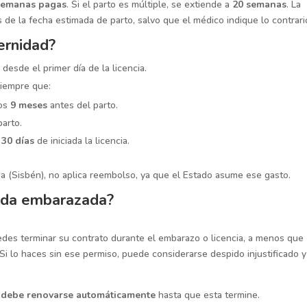
semanas pagas
. Si el parto es múltiple, se extiende a
20 semanas
. La
e la fecha estimada de parto, salvo que el médico indique lo contrari
ernidad?
desde el primer día de la licencia.
siempre que:
mos
9 meses
antes del parto.
parto.
 30 días
de iniciada la licencia.
da (Sisbén), no aplica reembolso, ya que el Estado asume ese gasto.
ada embarazada?
edes terminar su contrato durante el embarazo o licencia, a menos que
 Si lo haces sin ese permiso, puede considerarse despido injustificado y
,
debe renovarse automáticamente
hasta que esta termine.