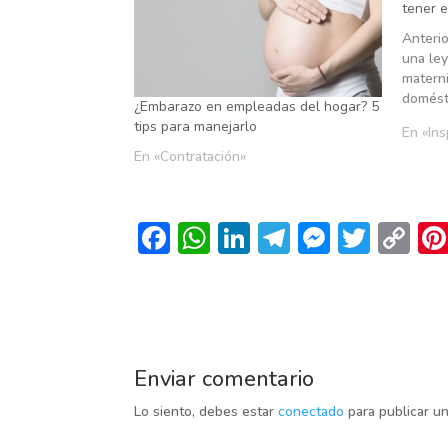
tener 
Anterio
una ley
matern
domésti
¿Embarazo en empleadas del hogar? 5
tips para manejarlo
En «Ins
En «Contratación»
F
W
Li
T
M
T
C
ac
h
n
el
es
w
o
e
at
k
e
se
itt
p
b
s
e
gr
n
er
y
o
A
dI
a
g
Li
Enviar comentario
o
p
n
m
er
n
Lo siento, debes estar
conectado
para publicar u
k
p
k