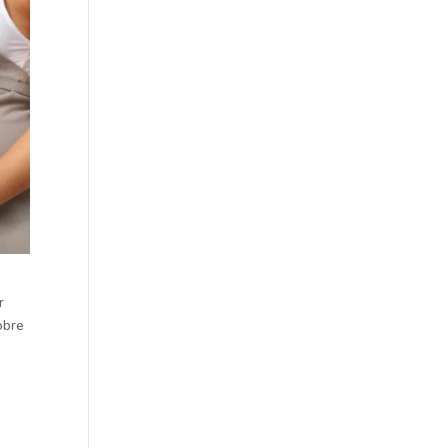
r
obre