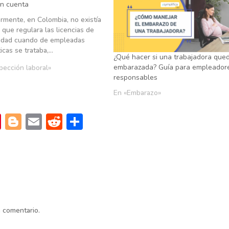
en cuenta
rmente, en Colombia, no existía
 que regulara las licencias de
idad cuando de empleadas
cas se trataba,…
¿Qué hacer si una trabajadora que
embarazada? Guía para empleador
pección laboral»
responsables
En «Embarazo»
Pi
Bl
E
R
C
nt
o
m
e
o
er
g
ai
d
m
es
g
l
di
p
t
er
t
ar
tir
n comentario.