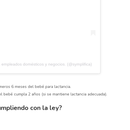
a empleados domésticos y negocios. (@symplifica)
meros 6 meses del bebé para lactancia.
el bebé cumpla 2 años (si se mantiene lactancia adecuada).
mpliendo con la ley?