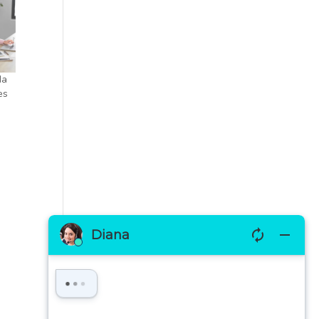
da
es