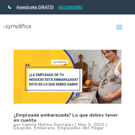
Asesórate GRATIS
6015085880
¿Empleada embarazada? Lo que debes tener
en cuenta
por
Camila Molina Gonzales
|
May 5, 2025
|
Despido
,
Embarazo
,
Empleados del Hogar