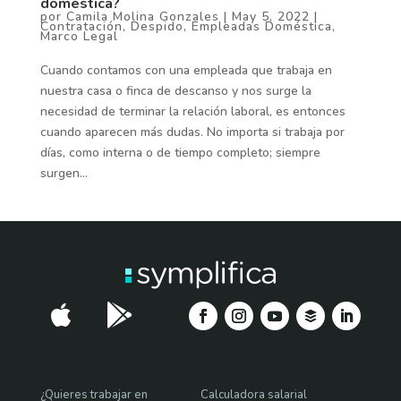
doméstica?
por
Camila Molina Gonzales
|
May 5, 2022
|
Contratación
,
Despido
,
Empleadas Doméstica
,
Marco Legal
Cuando contamos con una empleada que trabaja en
nuestra casa o finca de descanso y nos surge la
necesidad de terminar la relación laboral, es entonces
cuando aparecen más dudas. No importa si trabaja por
días, como interna o de tiempo completo; siempre
surgen...


¿Quieres trabajar en
Calculadora salarial