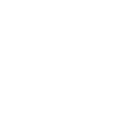
demostrarlo. Los comprobantes deben estar
organizados y disponibles.
¿Qué impacto pueden tener estos errores en
el hogar?
No afiliar correctamente no solo genera riesgo de
sanción. También puede afectar la tranquilidad del
hogar, la relación con la trabajadora y la capacidad del
empleador para responder ante situaciones inesperadas.
Un error en afiliación puede traducirse en:
Llamadas y trámites de corrección.
Pagos acumulados.
Discusiones sobre responsabilidades.
Falta de cobertura en momentos críticos.
Pérdida de confianza.
Necesidad de reconstruir información vieja.
El problema no siempre aparece el primer mes. Muchas