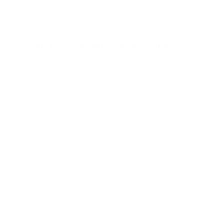
como una carga imposible para los hogares. Pero
tampoco puede depender de improvisación. La
formalización debe ser sencilla, ordenada y entendible.
¿Cómo evitar sanciones desde el inicio?
La mejor forma de evitar una multa por no afiliar a una
empleada doméstica en Colombia es no dejar la
afiliación como un pendiente indefinido. Si la relación
laboral ya existe, la gestión debe organizarse desde el
comienzo.
Un proceso básico puede verse así:
Identifica el tipo de relación laboral: tiempo completo,
medio tiempo o por días.
Reúne los datos correctos de la trabajadora.
Verifica qué afiliaciones corresponden.
Realiza la afiliación según el caso.
Organiza los pagos mensuales.
Guarda soportes de cada gestión.