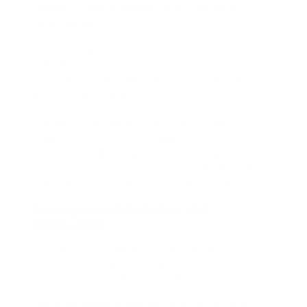
completos o que el empleador esté cumpliendo
correctamente.
Por eso es importante diferenciar entre afiliación, pago y
seguimiento. Afiliar es un paso. Pagar correctamente es
otro. Y llevar control mensual es lo que evita que el
proceso se desordene.
Este punto suele generar muchas dudas cuando el
hogar no tiene claro cómo manejar
EPS, ARL y Caja de
Compensación
dentro de la relación laboral. No basta
con conocer los nombres de las entidades; hay que
tener claridad sobre qué corresponde en cada caso.
La responsabilidad es del
empleador
Si una persona trabaja en tu hogar bajo una relación
laboral, tú eres responsable de gestionar correctamente
lo que te corresponde como empleador.
Esto aplica aunque la trabajadora sea de confianza,