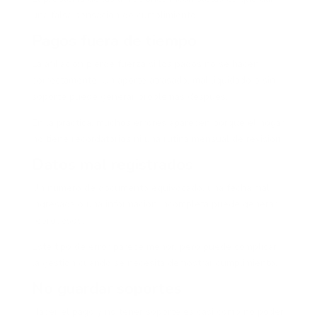
una falsa sensación de cumplimiento.
Pagos fuera de tiempo
La afiliación pierde fuerza si los pagos no se hacen
correctamente. Un aporte atrasado, mal liquidado o sin
soporte puede generar problemas después.
En la práctica, muchos errores aparecen porque el hogar
no tiene recordatorios ni una rutina mensual de revisión.
Datos mal registrados
Un número de documento equivocado, una fecha mal
ingresada o una información incompleta puede generar
reprocesos.
Este tipo de error parece menor, pero puede complicar
la gestión cuando se necesita demostrar cumplimiento.
No guardar soportes
Hacer el pago y no tener soporte es casi como no poder