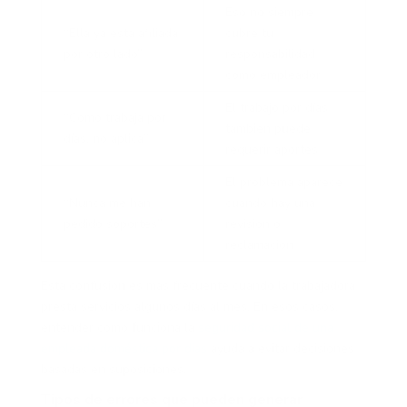
Eso no siempre
“Ella ya está afiliada
cubre tu
por otro lado”
responsabilidad
como empleador
El trabajo por días
“Como trabaja por
también puede
días, no aplica”
requerir aportes
El problema aparece
“Nunca me han
cuando hay una
pedido soportes”
revisión o
reclamación
Esta confusión es más frecuente cuando la trabajadora
presta servicios algunos días al mes. En esos casos,
entender cómo funciona la
seguridad social de una
empleada doméstica por días
ayuda a evitar decisiones
basadas en suposiciones.
Tipos de errores que pueden generar