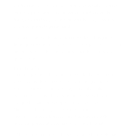
los trámites por su cuenta. Por eso, la plataforma está
pensada para hacer más simple la formalización del
trabajo doméstico y darle al empleador mayor control
sobre lo que está gestionando.
Así, si más adelante surge una novedad, el hogar no
tiene que reconstruir todo desde cero: puede revisar su
historial y entender qué se hizo, cuándo se hizo y qué
queda pendiente.
Conclusión
La multa por no afiliar a una empleada doméstica en
Colombia no debería verse como un riesgo lejano.
Puede aparecer cuando el hogar no afilia, afilia
parcialmente, paga tarde o no guarda soportes. Y
aunque las sanciones dependen de cada caso, el
Ministerio del Trabajo puede imponer multas por
incumplimientos laborales, mientras que la UGPP
fiscaliza aportes al sistema de seguridad social.
Afiliar correctamente es la base para evitar problemas