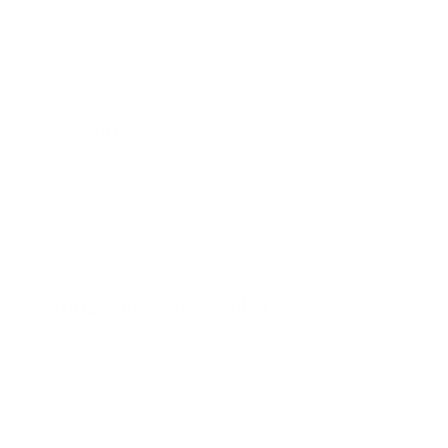
sanciones
Antes de hablar de prevención, conviene mirar los
errores que más se repiten. No siempre se trata de no
hacer nada; a veces el problema está en hacerlo
incompleto, tarde o sin control.
No afiliar
Es el error más evidente. El hogar paga el salario, pero
nunca realiza la afiliación correspondiente.
Este escenario puede parecer “normal” cuando la
relación empieza de forma rápida o informal, pero es uno
de los riesgos más importantes.
Afiliaciones incompletas
También puede pasar que se haga una parte del
proceso, pero no todo. Por ejemplo, se avanza con una
entidad, pero se deja pendiente otra. O se hace una
afiliación, pero no se mantiene el pago al día.
El problema de las afiliaciones incompletas es que dan