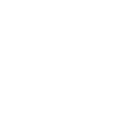
aunque trabaje desde hace años o aunque la relación
sea cercana. La cercanía no reemplaza la obligación de
cumplir.
¿Qué pasa si no se realiza la afiliación?
No afiliar a una empleada doméstica puede generar
varios tipos de consecuencias. Algunas son inmediatas,
otras aparecen cuando ocurre una novedad: una
enfermedad, un accidente, una incapacidad, una revisión
o una reclamación.
El Ministerio del Trabajo puede imponer sanciones por
incumplimiento de normas laborales. El artículo 486 del
Código Sustantivo del Trabajo contempla multas de uno
a cinco mil salarios mínimos mensuales legales vigentes
para empleadores que incumplan disposiciones
laborales, según la gravedad del caso.
Además, la Ley 1610 de 2013 señala criterios para
graduar sanciones, como el daño o peligro generado, el
beneficio económico obtenido, la reincidencia y la