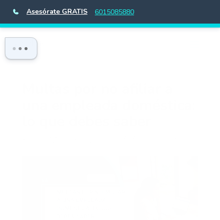
Asesórate GRATIS
6015085880
Multas por no afiliar a
una empleada doméstica:
lo que debes saber
por
marketing.blog
|
Jun 15, 2026
|
Multas y
Sanciones
|
0 Comentarios