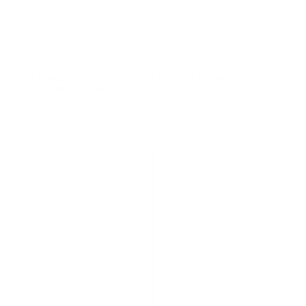
resistencia a la acción investigadora.
En palabras más simples: no todos los casos se
sancionan igual, pero el riesgo existe.
Lo que muchos hogares creen y lo que
realmente pasa
La multa por no afiliar a una empleada doméstica en
Colombia muchas veces nace de creencias equivocadas.
Algunas son muy comunes.
Lo que muchos
Lo que realmente
hogares creen
pasa
“Como trabaja en mi
El trabajo doméstico
casa, no es tan
también es una
formal”
relación laboral
El pago del salario
“Si le pago puntual,
no reemplaza la
con eso basta”
seguridad social