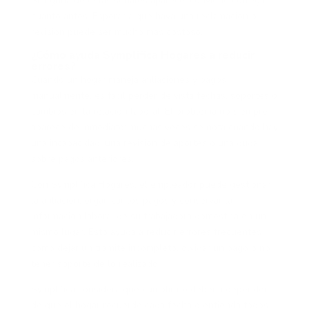
Si alguna de estas señales aparece, conviene corregir
cuanto antes. Esperar a que haya una reclamación o
revisión puede ser mucho más costoso.
¿Cómo ayuda Symplifica Hogares a reducir
errores?
Cuando un hogar maneja afiliaciones y pagos
manualmente, es fácil perder de vista fechas, soportes o
cambios en la relación laboral. El problema no siempre
aparece de inmediato; muchas veces se nota cuando hay
una incapacidad, una revisión de aportes o una duda
sobre pagos anteriores.
Con Symplifica Hogares, el empleador puede gestionar
la afiliación, organizar los pagos y conservar la
información laboral de su trabajadora doméstica en un
mismo lugar. Esto ayuda a reducir errores frecuentes
como dejar un trámite incompleto, olvidar un pago o no
tener soporte de lo realizado.
Symplifica considera que cumplir no debería depender
de que el hogar recuerde cada fecha o entienda todos