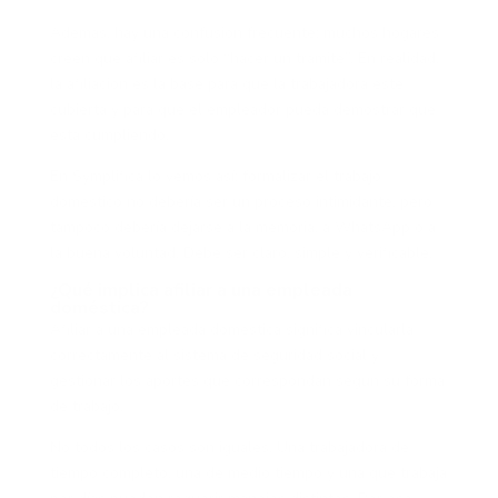
Además, hay una confusión frecuente: muchos hogares
creen que afiliar es solo “hacer un trámite”. En realidad,
la afiliación es la base para que la trabajadora esté
cubierta y para que el empleador pueda demostrar que
está cumpliendo.
En Symplifica lo vemos así: formalizar el trabajo
doméstico no debería ser un proceso intimidante, pero
tampoco debería dejarse a la memoria, a WhatsApp o a
la buena voluntad. Debe ser claro, simple y verificable.
¿Qué implica afiliar a una empleada
doméstica?
Afiliar a una empleada doméstica significa vincularla
correctamente al sistema de seguridad social y
gestionar los aportes que correspondan según su forma
de trabajo.
No todos los casos son iguales. Una trabajadora de
tiempo completo, una de medio tiempo y una que trabaja