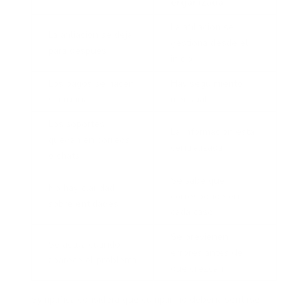
organizada
La afiliación se
La afiliación se deja
gestiona desde el
para después
inicio
Los pagos se hacen
Hay seguimiento
sin rutina
mensual
Los soportes
La información está
quedan en correos
centralizada
o chats
Se sabe qué
No hay claridad
corresponde en
sobre entidades
cada caso
Se previenen
Se actúa cuando
errores antes de
aparece el problema
que crezcan
Symplifica considera que cumplir no debería sentirse