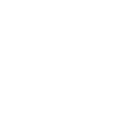
Revisa periódicamente que todo siga al día.
No necesitas volverte experto en legislación laboral
para hacerlo bien. Necesitas un sistema que te ayude a
no perder el control.
Señales de alerta de que estás en riesgo
Hay señales que indican que la gestión puede estar
desordenada:
No sabes a qué entidades está afiliada la trabajadora
Nunca has guardado soportes de pago
No tienes claro si los aportes están al día
Pagas salario, pero no revisas seguridad social
La trabajadora trabaja por días y no registras jornadas
Cada mes calculas diferente
No sabes qué hacer si hay una incapacidad o
accidente