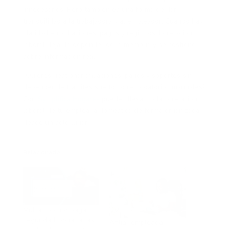
innecesarios. Pero también es una forma de dar
tranquilidad a la trabajadora y al empleador. Cuando hay
claridad en afiliaciones, pagos y registros, la relación
laboral deja de depender de la memoria y se sostiene
sobre información real.
¿Quieres gestionar afiliaciones, pagos y soportes sin
depender de trámites sueltos o recordatorios manuales?
Con
Symplifica Hogares
puedes llevar toda la relación
laboral de tu empleada doméstica de forma organizada
desde un solo lugar.
Relacionado
Multas por no pagar
seguridad social a las
Afiliar empleada