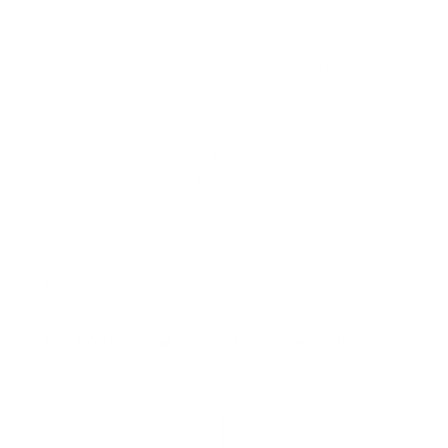
veces surge cuando la trabajadora se enferma, tiene un
accidente o solicita una revisión de sus pagos.
Además, hay un punto que muchos hogares pasan por
alto: cuando la trabajadora está en el SISBÉN o figura
como beneficiaria de un familiar, las incapacidades
deben ser cubiertas por el empleador. Por eso, en
Symplifica recomendamos tener un ahorro o provisión
para responder si llega a presentarse una situación de
este tipo.
Ahí es cuando el empleador intenta buscar soportes,
recordar fechas y entender qué quedó pendiente. Si
todo se manejó manualmente, el proceso puede
volverse muy pesado.
Gestión informal vs. gestión organizada
La diferencia entre hacer las cosas “más o menos” y
llevar un proceso claro puede ser enorme.
Gestión
Gestión informal