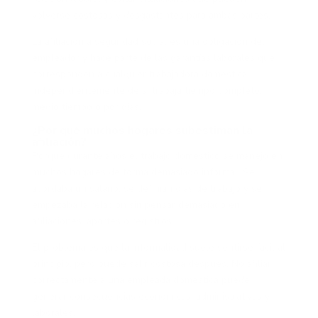
volverse costosas y desgastantes para ambas partes.
La afiliación a seguridad social es una obligación del
empleador y hace parte de las garantías laborales que
corresponden a cualquier trabajadora doméstica,
independientemente de si trabaja tiempo completo,
medio tiempo o por días.
¿Por qué muchos hogares subestiman la
afiliación?
Porque durante años el trabajo doméstico se manejó en
muchos hogares de forma demasiado informal. Se
acordaba un salario, se definían días de trabajo y se
empezaba la relación sin pensar demasiado en
afiliaciones, aportes o registros.
El problema es que la informalidad suele sentirse fácil al
principio, pero puede salir costosa después. No afiliar
correctamente a una empleada doméstica puede
generar consecuencias económicas, administrativas y
laborales.