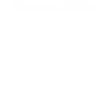
La mayoría de los hogares no contrata una empleada
doméstica pensando en multas, sanciones o problemas
laborales. Lo habitual es enfocarse en acordar horarios,
tareas y pagos, mientras temas como la afiliación a
seguridad social quedan para después.
Sin embargo, ese «después» es justamente donde
suelen empezar los problemas. Cuando una trabajadora
doméstica no está afiliada correctamente, pueden surgir
reclamaciones, pagos pendientes, dificultades frente a
incapacidades y consecuencias económicas para el
empleador.
Por eso, entender la multa por no afiliar empleada
doméstica en Colombia no es solo una cuestión de
cumplimiento. También es una forma de proteger la
relación laboral y evitar situaciones que pueden