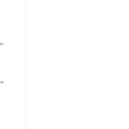
as
que