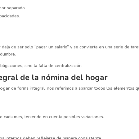
por separado.
pacidades.
r
deja de ser solo “pagar un salario” y se convierte en una serie de tare
idumbre.
igaciones, sino la falta de centralización.
tegral de la nómina del hogar
hogar
de forma integral, nos referimos a abarcar todos los elementos 
te cada mes, teniendo en cuenta posibles variaciones.
os internos deben reflejarse de manera consistente.