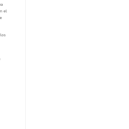
na
n el
se
 los
e
e