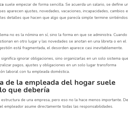
ica
suele empezar de forma sencilla. Se acuerda un salario, se define u
eses aparecen ajustes, novedades, vacaciones, incapacidades, cambios e
iples detalles que hacen que algo que parecía simple termine sintiéndo
ma no es la nómina en sí, sino la forma en que se administra. Cuando
estionan en otro lugar y las novedades se anotan en una libreta o en el
 gestión está fragmentada, el desorden aparece casi inevitablemente.
significa ignorar obligaciones, sino organizarlas en un solo sistema qu
ntralizar pagos, ajustes y obligaciones en un solo lugar transforma
ión laboral con tu empleada doméstica.
a de la empleada del hogar suele
lo que debería
 estructura de una empresa, pero eso no la hace menos importante. D
, el empleador asume directamente todas las responsabilidades.
.