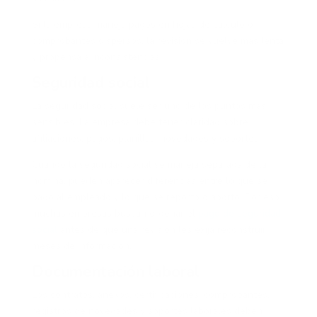
Si la empresa maneja pagos en hojas de cálculo o
comprobantes dispersos, la revisión se vuelve más lenta
y propensa a inconsistencias.
Seguridad social
La seguridad social suele ser uno de los puntos más
sensibles. La empresa debe tener claridad sobre
afiliaciones, pagos, planillas, novedades y soportes.
Cuando la seguridad social se maneja separada de la
nómina, pueden aparecer diferencias entre lo que se
pagó al empleado y lo que se reportó o aportó. Por eso,
muchas empresas buscan ordenar el
pago de seguridad
social
antes de que una revisión les exija reconstruir
meses de información.
Documentación laboral
Los contratos, anexos, certificaciones, comprobantes,
registros de novedades y soportes laborales deben