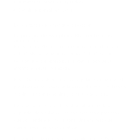
Automatizar procesos repetitivos
Definir responsables claros
La constancia pesa más que la reacción.
La postura de Symplifica.BIZ frente a las
auditorías
En Symplifica.BIZ creemos que una auditoría laboral no
debería vivirse como una amenaza. Debería ser una
revisión que la empresa puede atender porque su
información está organizada.
El verdadero problema no es que pidan documentos. El
problema es no saber dónde están, si están completos o
si coinciden con la nómina y la seguridad social.
Por eso, para nosotros la gestión laboral no debe
depender de archivos dispersos, memoria o procesos
que solo entiende una persona. Una empresa que
quiere crecer necesita visibilidad.
La centralización no es un lujo administrativo. Es una