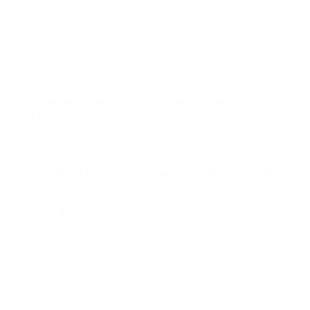
soportes
En Symplifica.BIZ creemos que una auditoría no debería
sentirse como una emergencia. Si la información está
centralizada y actualizada, la empresa puede responder
con más tranquilidad.
¿Qué información deberías tener lista?
La mejor forma de prepararse es pensar en la auditoría
como una prueba de trazabilidad. No basta con decir que
algo se hizo; la empresa debe poder mostrarlo.
Contratos y documentos laborales
Los contratos deben estar organizados, completos y
disponibles. Además, conviene tener a la mano anexos,
modificaciones, certificaciones y cualquier documento
que afecte las condiciones laborales.
Si la empresa creció rápido, este punto suele fallar. Se
contrata a una persona, luego otra, después se actualiza
un salario y al final nadie sabe cuál es la versión final