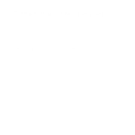
detectarlo internamente antes de una revisión externa.
5. Mantén una rutina mensual
La preparación no termina cuando organizas una carpeta.
Debe haber una rutina para que cada mes la información
nueva quede bien registrada.
Buenas prácticas para reducir estrés
Una empresa preparada no es la que nunca comete
errores. Es la que tiene procesos para detectarlos,
corregirlos y evitar que se repitan.
Algunas buenas prácticas son:
Centralizar documentos laborales
Registrar novedades a tiempo
Guardar soportes de pago
Revisar seguridad social mensualmente
Mantener contratos actualizados
Evitar versiones duplicadas