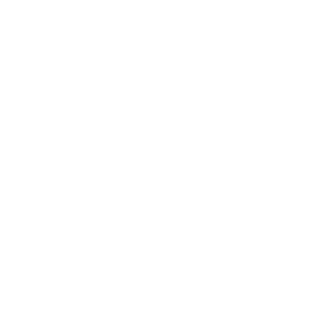
manualmente
pagos y novedades
La auditoría
La revisión se
interrumpe la
atiende con más
operación
fluidez
Se depende de
La información está
personas
disponible para el
específicas
equipo autorizado
Prepararse no significa hacer más trabajo. Significa evitar
que todo el trabajo llegue de golpe.
¿Cómo prepararte paso a paso?
Si tu empresa no tiene todo en orden, no intentes
resolverlo en un solo día. Lo mejor es avanzar por
etapas.
1. Identifica dónde está la
información
Antes de organizar, necesitas saber dónde vive todo: