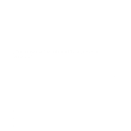
soluciones genéricas: no se trata solo de pagar una
planilla. Se trata de conectar la seguridad social con la
nómina, los empleados, las novedades y los registros
del negocio.
Una empresa que quiere crecer necesita procesos que
le den visibilidad, no más incertidumbre.
¿Cómo ayuda Symplifica.BIZ a prevenir
errores?
Symplifica.BIZ ayuda a centralizar la gestión de nómina,
seguridad social, novedades y registros en un solo
lugar. Esto permite que la empresa tenga más control y
reduzca la dependencia de hojas de cálculo o procesos
dispersos.
Con Symplifica.BIZ, las empresas pueden:
Organizar información de empleados
Registrar novedades
Mantener mayor trazabilidad