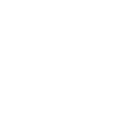
dispersión complica cualquier revisión.
¿Qué impacto puede tener en la empresa?
No pagar seguridad social correctamente no solo genera
riesgo externo. También afecta la operación interna.
Reprocesos
Cada error obliga a revisar, corregir, recalcular y volver a
validar. En una empresa pequeña, esto puede quitarle
tiempo al mismo equipo que debería estar vendiendo,
atendiendo clientes o gestionando la operación.
Pérdida de tiempo
Cuando la información no está centralizada, responder
una pregunta simple puede tomar horas:
¿Se pagó la seguridad social de este empleado?
¿Cuál fue la base usada?
¿Qué novedad se aplicó?
¿Dónde está el soporte?