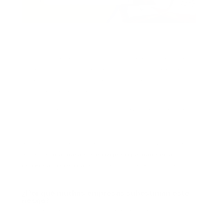
Una PYME puede funcionar durante meses con pagos
atrasados de seguridad social sin que el problema se
note todos los días. Pero eso no significa que el riesgo
no exista. Al contrario: mientras más tiempo pasa, más
difícil se vuelve corregir.
No pagar seguridad social no solo expone a la empresa
a sanciones. También puede generar reprocesos,
intereses, inconsistencias en nómina, reclamos de
empleados y pérdida de control administrativo. Por eso,
entender
qué pasa si no pago seguridad social
empresa Colombia
es clave para prevenir problemas
antes de que escalen.
¿Por qué muchas empresas subestiman este
riesgo?
Porque la seguridad social suele sentirse como un