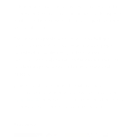
Entender qué pasa si no pagas seguridad social en tu
empresa en Colombia implica mirar más allá del aspecto
legal. El verdadero riesgo está en dejar que los errores
se acumulen sin control.
Prevenir estos problemas es mucho más fácil que
corregirlos tarde. Con una gestión ordenada, pagos
centralizados, seguimiento y registros claros, la
seguridad social deja de ser una fuente de estrés y se
convierte en parte normal de la administración del
negocio.
¿Quieres gestionar seguridad social, nómina y
novedades sin depender de procesos dispersos? Con
Symplifica.BIZ
puedes centralizar la gestión laboral de tu
empresa y reducir errores desde un solo lugar.
Relacionado