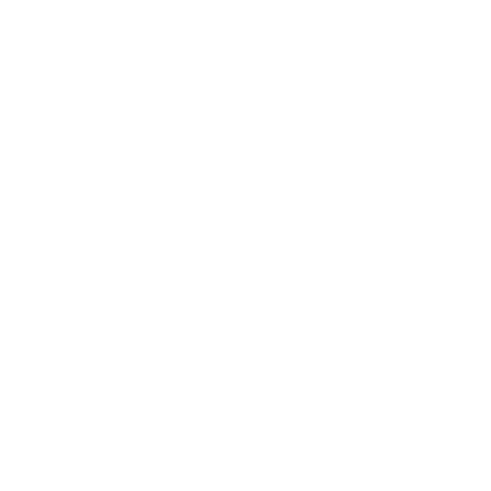
El equipo trabaja
Hay rutina y
con afán
seguimiento
Se depende de
La empresa tiene
terceros para
visibilidad
entender el estado
La gestión preventiva no significa hacer más trabajo.
Significa evitar que el trabajo se duplique después.
¿Cómo evitar estos problemas?
Evitar errores en seguridad social no requiere una
estructura enorme. Requiere organización, control y
automatización donde haga sentido.
Un proceso básico puede verse así:
Registrar novedades del periodo antes de liquidar.
Confirmar salarios y bases de cotización.
Revisar ingresos y retiros.
Generar la planilla con información actualizada.