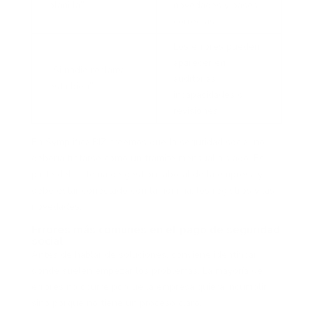
planilla”
novedades y bases
correctas
Los errores pueden
aparecer en
“Si nadie reclama,
auditorías,
está bien”
incapacidades o
revisiones
En Symplifica.BIZ creemos que la seguridad social no
debería tratarse como un trámite mensual aislado. Es
parte del sistema de gestión laboral de la empresa y
debe estar conectado con la nómina, los registros y las
novedades.
Errores más comunes en el pago de seguridad
social
Antes de hablar de soluciones, conviene identificar
dónde suelen empezar los problemas. La mayoría de
errores no ocurre porque la empresa quiera incumplir,
sino porque no tiene un proceso claro.