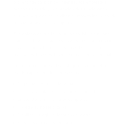
proceso “de back office”. Mientras los empleados
reciban su salario y la operación siga funcionando,
algunos negocios no perciben el impacto inmediato de
un pago atrasado o incompleto.
El problema es que la seguridad social no funciona
como una tarea aislada. Está conectada con la nómina,
las afiliaciones, los ingresos base de cotización, las
novedades, los soportes y el cumplimiento mensual.
Cuando una empresa deja este proceso para el final,
pueden aparecer situaciones como:
Pagos hechos fuera de fecha
Aportes calculados con valores incorrectos
Empleados sin afiliaciones completas
Novedades no reportadas
Planillas corregidas después del cierre
Soportes difíciles de encontrar