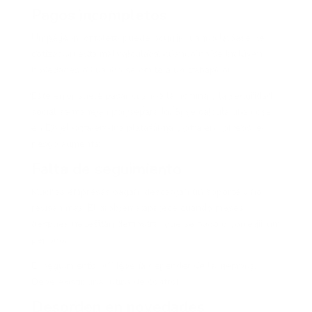
Pagos incompletos
Un pago incompleto puede ocurrir cuando la base de
cotización está mal calculada, cuando no se incluyen
novedades o cuando se omite a un trabajador.
Este error suele pasar cuando la nómina y la seguridad
social se manejan por separado. Si se calcula una cosa
en Excel, otra en una plataforma y otra en correos, el
riesgo aumenta.
Falta de seguimiento
Muchas empresas pagan, descargan un soporte y no
revisan más. El problema aparece cuando meses
después necesitan demostrar qué se pagó o corregir un
periodo.
El seguimiento no debería depender de la memoria.
Debe existir una rutina de control.
Desorden en novedades