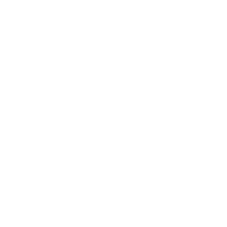
Nadie sabe explicar rápidamente un pago anterior
Si varias de estas situaciones ocurren, el problema no
es solo el pago. Es el sistema de gestión.
Por eso muchas empresas evalúan un programa para
pagar seguridad social en Colombia cuando la operación
empieza a superar lo que puede manejarse con
procesos manuales.
La postura de Symplifica.BIZ frente a la
seguridad social
En Symplifica.BIZ creemos que cumplir no debería ser
sinónimo de cargar a la empresa con procesos pesados,
archivos duplicados y recordatorios improvisados.
La seguridad social debe ser clara, trazable y fácil de
controlar. No debería depender de que alguien recuerde
una fecha, encuentre un soporte o reconstruya una
novedad a última hora.
Esta es una diferencia importante frente a las