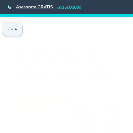
Asesórate GRATIS
6015085880
Qué pasa si no pagas
seguridad social en tu
empresa (riesgos reales)
por
marketing.blog
|
Jun 29, 2026
|
Seguridad
Social
|
0 Comentarios