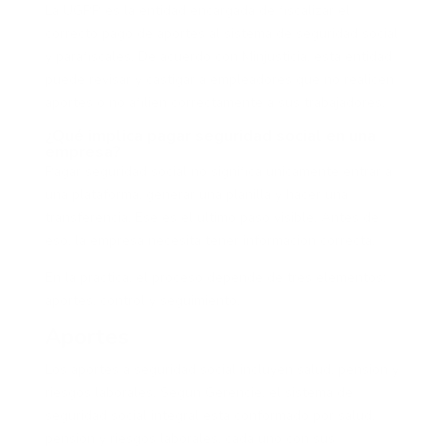
La UGPP es la entidad encargada de fiscalizar el
correcto pago de aportes al sistema de seguridad social
y parafiscales. De acuerdo con Minjusticia, esta entidad
puede revisar y castigar a empleadores que no realicen
aportes o no afilien correctamente a sus trabajadores.
¿Qué implica pagar seguridad social en una
empresa?
Pagar seguridad social no significa únicamente entrar a
una plataforma, generar una planilla y hacer una
transferencia. Ese es el último paso visible. Antes de
eso, la empresa necesita tener información correcta.
En la práctica, el proceso depende de tres elementos:
aportes, control y seguimiento.
Aportes
Los aportes a seguridad social incluyen salud, pensión y
riesgos laborales. Según Gerencie, el sistema de
seguridad social integral está conformado por salud,
pensión y riesgos laborales, cada uno con sus