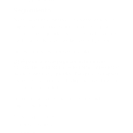
Seguimiento
Pagar una vez no garantiza que todo esté resuelto. La
empresa necesita hacer seguimiento mensual para
confirmar que las planillas estén correctas, los soportes
queden guardados y las novedades se reflejen bien.
Sin seguimiento, los errores se acumulan.
¿Qué pasa si no se paga correctamente?
No pagar seguridad social puede generar consecuencias
legales, financieras y operativas. Pero para una empresa
pequeña o mediana, uno de los impactos más duros está
en la pérdida de control.
Cuando los pagos no se hacen o se hacen mal, la
empresa puede enfrentar:
Aportes pendientes
Intereses por mora
Sanciones