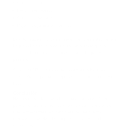
Controlar pagos
Reducir reprocesos
Centralizar soportes
Mejorar seguimiento mensual
La automatización ayuda a prevenir errores antes de que
lleguen al cierre. Y la centralización permite que la
empresa tenga una visión más clara de lo que está
pasando.
Symplifica.BIZ no busca que una empresa haga más
tareas. Busca que haga mejor las tareas que ya necesita
hacer.
Conclusión
No pagar seguridad social en una empresa en Colombia
puede generar mucho más que una deuda pendiente.
Puede traer intereses, sanciones, requerimientos,
reprocesos, pérdida de tiempo y tensiones con los
empleados.