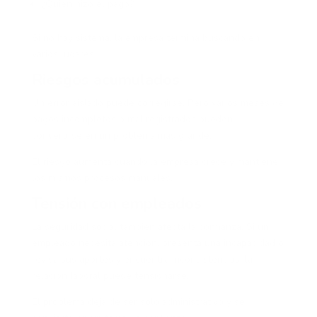
¿Quién hizo el pago?
Si no hay sistema, la empresa termina buscando en
varios lugares.
Riesgos acumulados
Un error aislado puede corregirse. Pero varios meses de
pagos incompletos o mal registrados pueden
convertirse en un problema más grande.
El riesgo aumenta cuando la empresa crece y mantiene
los mismos procesos manuales.
Tensión con empleados
La seguridad social también afecta la confianza. Si un
empleado necesita atención, presenta una incapacidad o
revisa sus aportes y encuentra inconsistencias, la
relación laboral puede tensionarse.
El problema deja de ser solo administrativo y se