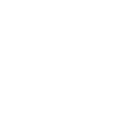
convierte en un tema de confianza.
Gestión reactiva vs. gestión preventiva
La diferencia entre corregir tarde y prevenir desde el
inicio puede cambiar por completo la carga
administrativa.
Gestión reactiva
Gestión preventiva
Se revisa cuando
Se controla antes
aparece un
del cierre
problema
Los soportes están
La información está
dispersos
centralizada
La nómina y
Ambos procesos
seguridad social se
están conectados
manejan aparte
Se corrigen
Se reducen errores
periodos anteriores
desde el inicio