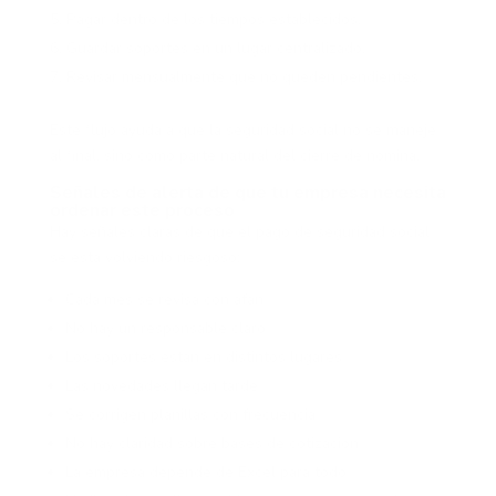
Pagar dentro de los tiempos establecidos.
Guardar soportes en un lugar centralizado.
Revisar mensualmente que no queden pendientes.
Este flujo ayuda a que la seguridad social no se maneje
al final, sino como parte natural del cierre de nómina.
Señales de alerta de que tu empresa necesita
ordenar este proceso
Hay señales claras de que el pago de seguridad social
se está volviendo riesgoso:
Cada mes se revisa con afán
No hay un responsable claro
Los soportes están en distintos lugares
Las novedades llegan tarde
Se corrigen planillas con frecuencia
No hay claridad sobre bases de cotización
La empresa depende de Excel para todo