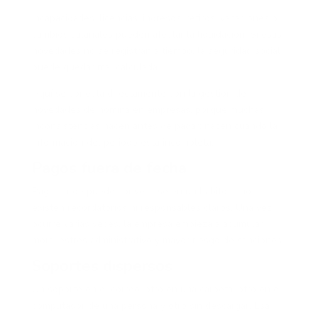
Incapacidades, licencias, ingresos, retiros, vacaciones o
cambios salariales pueden afectar la liquidación. Si esas
novedades no se registran a tiempo, la seguridad social
puede quedar mal calculada.
Aquí se conecta directamente con la gestión de
novedades de nómina en empresas, porque muchas
inconsistencias nacen antes de pagar: nacen cuando la
información del periodo está incompleta.
Pagos fuera de fecha
Pagar tarde puede convertirse en un hábito si no
existen recordatorios ni responsables claros. Una vez
ocurre varias veces, la empresa empieza a acumular
mora, estrés administrativo y mayor riesgo de sanciones.
Soportes dispersos
Un soporte en el correo, otro en una carpeta, otro en el
computador de una persona y otro sin descargar. Esa