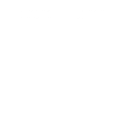
Lo que muchas
Lo que realmente
empresas creen
pasa
La mora puede
“Lo pagamos
generar intereses,
después y ya”
sanciones y
reprocesos
El salario no
“Mientras el salario
reemplaza los
esté al día, no hay
aportes a seguridad
problema”
social
Si la información
“El contador lo
llega tarde, puede
revisa al cierre”
haber errores
acumulados
La planilla depende
“Es solo una
de nómina,