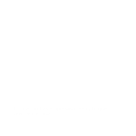
Requerimientos de información
Correcciones de planillas
Reclamos de empleados
Reprocesos administrativos
La UGPP puede imponer sanciones cuando el
empleador omite pagos, incurre en mora o paga valores
inexactos. Gerencie explica que, en casos de omisión o
mora, la sanción puede ser del 5% por cada mes o
fracción de mes, hasta un máximo del 100%, sobre el
valor dejado de liquidar y pagar.
Esto muestra algo importante: el problema no es solo
“pagar después”. Pagar tarde puede salir más costoso.
Lo que muchas empresas creen y lo que
realmente pasa
Muchas empresas subestiman el riesgo porque lo ven
como un pendiente administrativo. Pero la seguridad
social tiene impacto directo en el negocio.