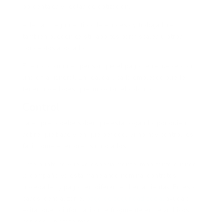
porcentajes y reglas de cotización.
Además, según el tipo de empresa y trabajadores,
también pueden existir aportes parafiscales u otros
conceptos asociados.
El error común es pensar que el pago se resuelve con
una cifra general. En realidad, cada empleado puede
tener novedades que impactan el cálculo.
Control
La empresa debe saber qué está pagando, por quién,
sobre qué base y en qué periodo. Si no hay control, es
fácil cometer errores sin notarlos.
Este punto se vuelve especialmente importante cuando
la compañía ya está manejando nómina, contratos,
novedades y pagos en diferentes herramientas. En esos
casos, centralizar el
pago de seguridad social
ayuda a
evitar que la información se fragmente entre archivos,
correos y plataformas.