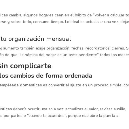
icas
cambia, algunos hogares caen en el hábito de “volver a calcular t
rse y, sobre todo, consume tiempo. Lo ideal es actualizar una vez, deja
a tu organización mensual
el aumento también exige organización: fechas, recordatorios, cierres. S
ación de que “la nómina del hogar es un tema pendiente” todos los mese
sin complicarte
r los cambios de forma ordenada
 empleada domésticas
es convertir el ajuste en un proceso simple, co
o
sticas
debería ocurrir una sola vez: actualizas el valor, revisas auxilio,
rlo por partes o “cuando te acuerdes”, porque eso abre la puerta a