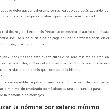
 El pago debe quedar coherente con el registro que estás llevando, p
l criterio, con el tiempo se vuelve imposible mantener claridad.
a real del hogar, el error más frecuente es mezclar el auxilio con el sal
ómina. Incluso si en el día a día se paga en una sola transferencia, en e
r un lado, auxilio por el otro.
evita el caos más adelante. Si actualizas el
salario mínimo de emple
plicaste el valor, cuál era el valor anterior y cuál es el nuevo. Con es
lquier ajuste, no tendrás que reconstruir la historia.
le
roceso repetible: registrar novedades, confirmar valor del pago, pagar
lario mínimo de empleada domésticas
es una oportunidad para
 de la memoria o de mensajes.
izar la nómina por salario mínimo