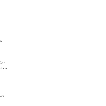
a
 o
 Con
nta o
lve