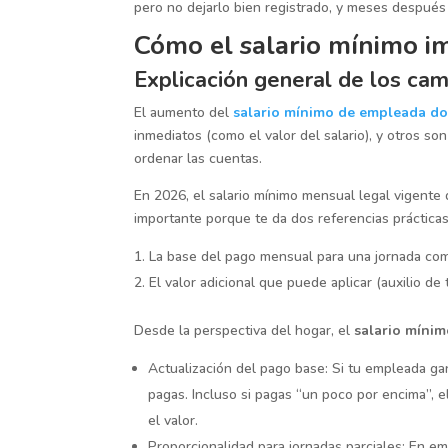
pero no dejarlo bien registrado, y meses despué
Cómo el salario mínimo i
Explicación general de los cam
El aumento del
salario mínimo de empleada do
inmediatos (como el valor del salario), y otros s
ordenar las cuentas.
En 2026, el salario mínimo mensual legal vigent
importante porque te da dos referencias prácticas
La base del pago mensual para una jornada comp
El valor adicional que puede aplicar (auxilio d
Desde la perspectiva del hogar, el
salario míni
Actualización del pago base: Si tu empleada gan
pagas. Incluso si pagas “un poco por encima”, el
el valor.
Proporcionalidad para jornadas parciales: En e