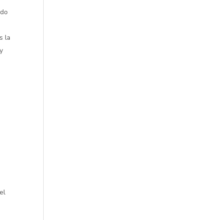
ndo
s la
 y
el