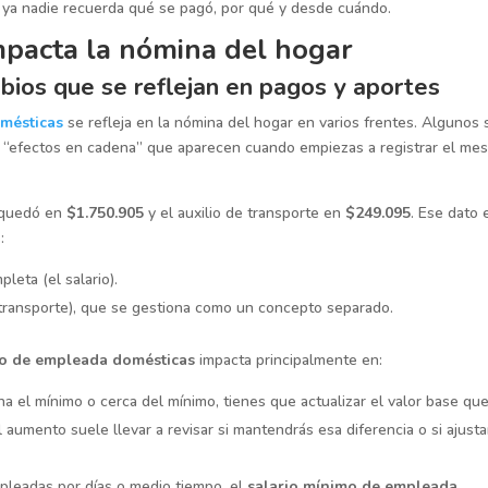
s ya nadie recuerda qué se pagó, por qué y desde cuándo.
mpacta la nómina del hogar
bios que se reflejan en pagos y aportes
mésticas
se refleja en la nómina del hogar en varios frentes. Algunos
on “efectos en cadena” que aparecen cuando empiezas a registrar el mes
e quedó en
$1.750.905
y el auxilio de transporte en
$249.095
. Ese dato 
:
leta (el salario).
e transporte), que se gestiona como un concepto separado.
mo de empleada domésticas
impacta principalmente en:
a el mínimo o cerca del mínimo, tienes que actualizar el valor base qu
 aumento suele llevar a revisar si mantendrás esa diferencia o si ajusta
mpleadas por días o medio tiempo, el
salario mínimo de empleada