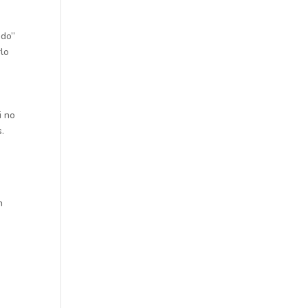
odo”
rlo
i no
s.
n