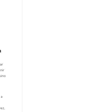
a
ar
nir
sino
 a
vez,