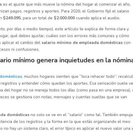
s
es el ajuste que más mueve la nómina del hogar al comenzar el año,
zan pagos, registros y aportes. Para 2026, el Gobierno fijó el salario
en
$249.095
, para un total de
$2.000.000
cuando aplica el auxilio.
, por días o medio tiempo), este artículo te explica de forma clara y
hogar, qué debes ajustar, cuáles son los errores más comunes y cómo
s aplicar el cambio del
salario mínimo de empleada domésticas
con
cesos ni confusiones.
ario mínimo genera inquietudes en la nómin
domésticas
, muchos hogares sienten que “toca rehacer todo”: recalcul
r registros y entender cómo quedan los aportes. Esa sensación suele ve
a del hogar no se maneja todos los días (como pasa en una empresa), 
eces se gestiona con notas, mensajes y cuentas sueltas que se van
ada domésticas
no solo se ve en el “salario” como tal. También empuja
nsistencia de los registros y la forma en la que estás organizando el mes:
o hay un sistema claro, el error típico es aplicar el nuevo valor una 