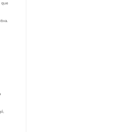
e que
tiva.
a
gó,