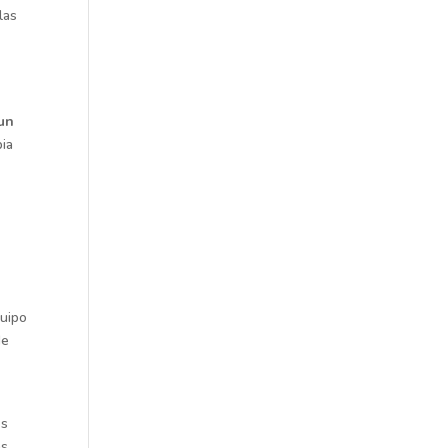
las
,
un
bia
quipo
de
es
ás