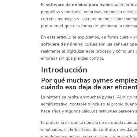
El
software de nómina para pymes
suele entrar
pequeñas y medianas empresas empiezan manejand
correos, mensajes y cálculos hechos “como siempr
punto en el que esa forma de gestionar la nómin
En este artículo te explicamos, de forma clara y p
software de nómina
, cuáles son las señales ope
realmente al digitalizar este proceso y cómo una
empresa sin que pierdas control.
Introducción
Por qué muchas pymes empiez
cuándo eso deja de ser eficien
La historia se repite en muchas pymes. Al inicio
administrativo, contable o incluso el propio dueñ
hace años y algunos cálculos manuales parecen s
El problema es que la nómina no se queda quieta
empleados, distintos tipos de contrato, novedades
que deben cumplirse con precisión. Lo que antes 