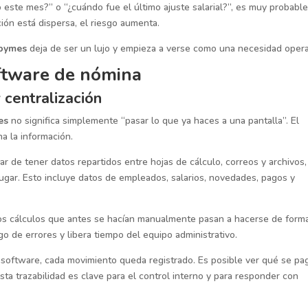
ste mes?” o “¿cuándo fue el último ajuste salarial?”, es muy probabl
ción está dispersa, el riesgo aumenta.
 pymes
deja de ser un lujo y empieza a verse como una necesidad opera
ftware de nómina
 centralización
es
no significa simplemente “pasar lo que ya haces a una pantalla”. El
a la información.
ar de tener datos repartidos entre hojas de cálculo, correos y archivos,
lugar. Esto incluye datos de empleados, salarios, novedades, pagos y
os cálculos que antes se hacían manualmente pasan a hacerse de form
go de errores y libera tiempo del equipo administrativo.
n software, cada movimiento queda registrado. Es posible ver qué se pa
ta trazabilidad es clave para el control interno y para responder con