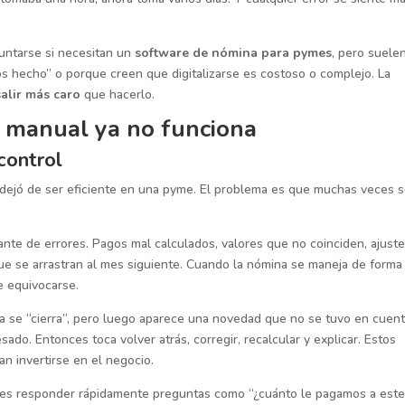
ntarse si necesitan un
software de nómina para pymes
, pero suele
s hecho” o porque creen que digitalizarse es costoso o complejo. La
salir más caro
que hacerlo.
 manual ya no funciona
control
dejó de ser eficiente en una pyme. El problema es que muchas veces 
ante de errores. Pagos mal calculados, valores que no coinciden, ajust
e se arrastran al mes siguiente. Cuando la nómina se maneja de forma
e equivocarse.
a se “cierra”, pero luego aparece una novedad que no se tuvo en cuent
ado. Entonces toca volver atrás, corregir, recalcular y explicar. Estos
n invertirse en el negocio.
uedes responder rápidamente preguntas como “¿cuánto le pagamos a est