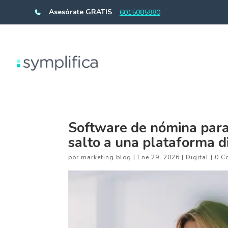
Asesórate GRATIS
6015085880
Software de nómina para
salto a una plataforma di
por
marketing.blog
|
Ene 29, 2026
|
Digital
|
0 C