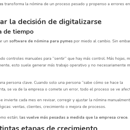
es
transforma la nómina de un proceso pesado y propenso a errores e
r la decisión de digitalizarse
a de tiempo
ar un
software de nómina para pymes
por miedo al cambio. Sin emba
o controles manuales para “sentir” que hay más control. Más hojas, 
mente, esto suele generar más trabajo operativo y no necesariamente 
una persona clave. Cuando solo una persona “sabe cómo se hace la
enta, se va de la empresa o comete un error, todo el proceso se ve afec
e invierte cada mes en revisar, corregir y ajustar la nómina manualmen
égicas: ventas, clientes, crecimiento o mejora de procesos.
como están;
las vuelve más pesadas a medida que la empresa crece
.
intas etapas de crecimiento