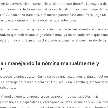
 en la conversación mucho más tarde de lo que debería. La mayoría de 
o la nómina de forma manual: hojas de cálculo, archivos compartidos
e”. Al comienzo funciona, o al menos parece funcionar. Pero llega un
a empieza a generar más problemas que soluciones.
ráctica,
cuándo una pyme debería considerar seriamente el uso de 
rativas que indican que la gestión manual ya no es suficiente, qué cam
 plataforma como Symplifica BIZ puede acompañar el crecimiento de tu
an manejando la nómina manualmente y
te
 hay pocos empleados, la nómina se paga una vez al mes y alguien del e
o se encarga de “sacar la nómina”. Un Excel, una plantilla guardada des
uficientes.
. A medida que la empresa crece, aparecen nuevas variables: más
 mensuales, incapacidades, vacaciones, ajustes salariales y obligacion
tomaba una hora, ahora toma varios días. Y cualquier error se siente m