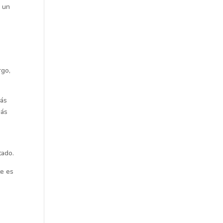
n un
rgo,
más
más
tado.
te es