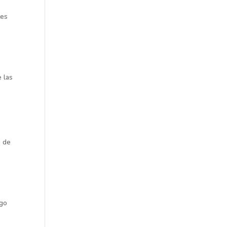
tes
 las
o de
sgo