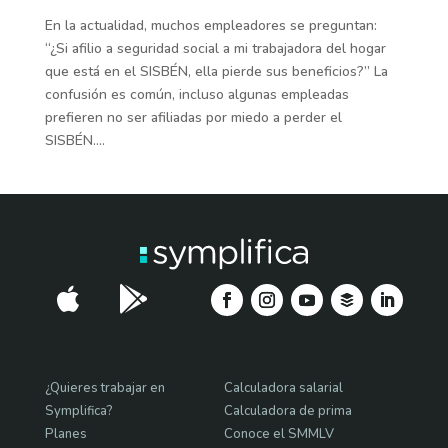
En la actualidad, muchos empleadores se preguntan:
“¿Si afilio a seguridad social a mi trabajadora del hogar
que está en el SISBÉN, ella pierde sus beneficios?” La
confusión es común, incluso algunas empleadas
prefieren no ser afiliadas por miedo a perder el
SISBÉN....


¿Quieres trabajar en
Calculadora salarial
Symplifica?
Calculadora de prima
Planes
Conoce el SMMLV