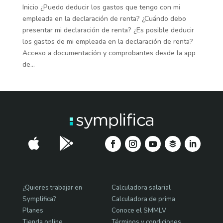
Inicio ¿Puedo deducir los gastos que tengo con mi
empleada en la declaración de renta? ¿Cuándo debo
presentar mi declaración de renta? ¿Es posible deducir
los gastos de mi empleada en la declaración de renta?
Acceso a documentación y comprobantes desde la app
de...


¿Quieres trabajar en
Calculadora salarial
Symplifica?
Calculadora de prima
Planes
Conoce el SMMLV
Tienda online
Términos y condiciones