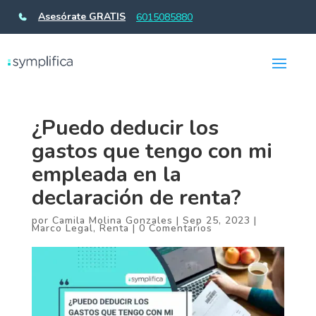
Asesórate GRATIS
6015085880
¿Puedo deducir los
gastos que tengo con mi
empleada en la
declaración de renta?
por
Camila Molina Gonzales
|
Sep 25, 2023
|
Marco Legal
,
Renta
|
0 Comentarios