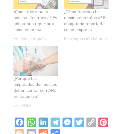
¿Cómo funciona la
¿Cómo funciona la
nómina electrónica? Es
nómina electrónica? Es
obligatorio reportarla
obligatorio reportarla
como empresa
como empresa
En «Sin categoría»
En «Inspección laboral»
¿Por qué los
empleados domésticos
deben contar con ARL
en Colombia?
En «ARL»
F
W
Li
T
M
T
C
Pi
ac
h
n
el
es
w
o
nt
Bl
E
R
C