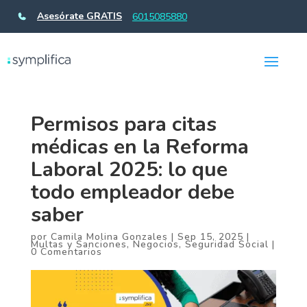
Asesórate GRATIS
6015085880
Permisos para citas
médicas en la Reforma
Laboral 2025: lo que
todo empleador debe
saber
por
Camila Molina Gonzales
|
Sep 15, 2025
|
Multas y Sanciones
,
Negocios
,
Seguridad Social
|
0 Comentarios