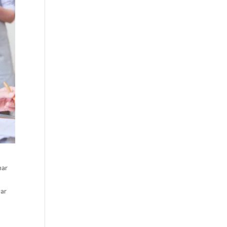
nar
nar