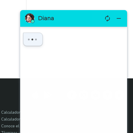


Calculadora salarial
Calculadora de prima
Conoce el SMMLV