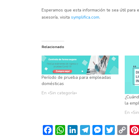
Esperamos que esta información te sea útil para e
asesoría, visita
symplifica.com
.
Relacionado
Período de prueba para empleadas
domésticas
En «Sin categoría»
¿Cuánd
la emp
En «Sin
F
W
Li
T
M
T
C