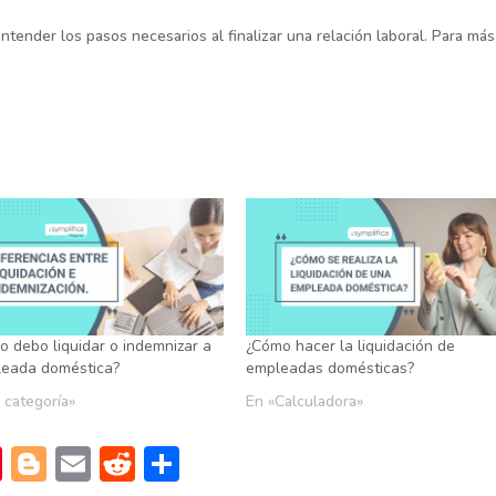
ntender los pasos necesarios al finalizar una relación laboral. Para más
o debo liquidar o indemnizar a
¿Cómo hacer la liquidación de
leada doméstica?
empleadas domésticas?
 categoría»
En «Calculadora»
Pi
Bl
E
R
C