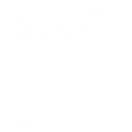
El total a pagar por sus cesantías es
$1’400.000
¿Cómo calcular el valor si la empleada trabaja por
días?
Para estos casos, lo ideal es tener claros los días que se
trabajaron por meses, ejemplo. Puedes tener a la
empleada contratada para trabajar 1 día a la semana,
pero ella, pidió un permiso no remunerado en algún
momento. Ese mes, no sumará los mismos días que los
otros, donde ella si asistió de manera normal. Por esta
razón es recomendable tener claro el cálculo de manera
mensual.
Teniendo claro la cantidad de días que trabajo la
empleada doméstica, se procederá a calcular salario
mensual base. Te dejamos la fórmula