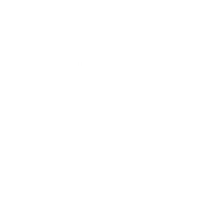
concepto.
Si ella no tiene conocimiento sobre las entidades en las
que se realiza este aporte, te recomendamos ayudarla a
encontrar información sobre esto y así guiarla para que
tome la mejor decisión.
¿Cómo se deben pagar?
En algunos casos, las trabajadoras piden que se les
entregue este dinero en efectivo o por otro medio de
pago,
pero esto no es correcto. Así la relación laboral
terminé y se tengan cesantías acumuladas, el empleador
siempre deberá consignarlas directamente a la entidad
que la empleada doméstica eligió para que este aporte
sea realizado.
¿Cuándo se deben pagar?
Cuando la relación laboral está vigente, el empleador
deberá consignar este dinero en el fondo de cesantías
con un plazo máximo al 14 de febrero de cada año,
según lo reglamentado por ley.
Si la relación laboral terminó, lo ideal es que se paguen