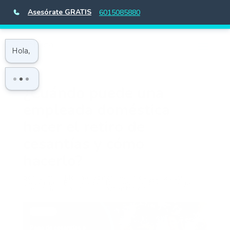
Asesórate GRATIS
6015085880
¿Cuándo puede una
empleada doméstica
hacer el retiro de
cesantías y cómo
hacerlo?
por
Camila Molina Gonzales
|
Nov 21, 2019
|
Cesantías
,
Empleadas Doméstica
,
Marco Legal
,
Seguridad Social
|
0 Comentarios