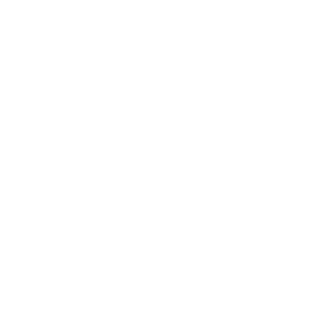
Por terminación de contrato
Educación: Matrícula o pensión
Construcción o mejora de vivienda propia
Compra de vivienda o lote.
¿Qué debo entregar como jefe de hogar a la
empleada doméstica para que ella pueda hacer el
retiro de cesantías?
Si el contrato con la empleada doméstica está activo,
deberás entregar una carta dirigida al fondo de
cesantías donde pondrás todos los datos personales de
ambas partes, la autorización de retiro del dinero, el
monto a retirar y el uso que tendrá ese dinero.
Ahora, si la relación laboral terminó, deberás igualmente
entregar a tu empleada un documento con los mismos
ítems mencionados anteriormente, solo que aquí no es
necesario que menciones cuál será el monto a retirar ni
el uso que tendrá el dinero.