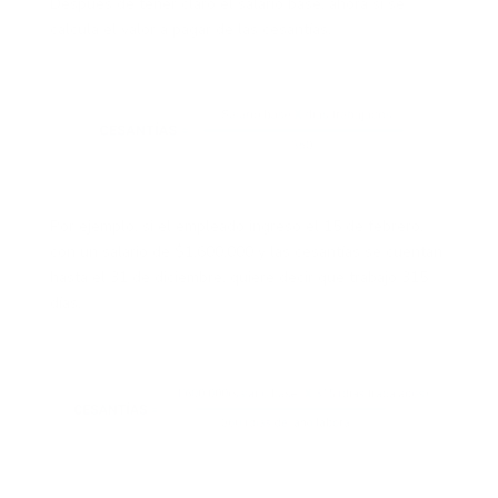
Después de tener claro el salario base, ahora si se
calcula el valor a pagar de las cesantías.
Por ejemplo, si el empleado ingresó el 15 de febrero,
con un salario de $1.600.000 y las cesantías se cuentan
hasta el 31 de diciembre, quiere decir que trabajó 315
días.