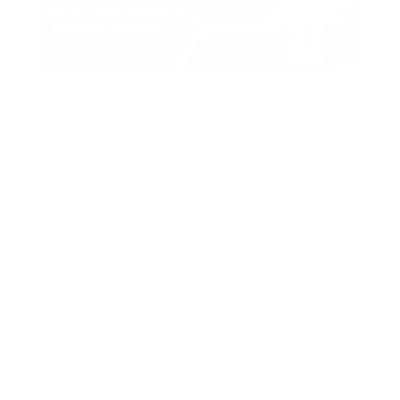
Inicio ¿Cuándo puede una empleada doméstica hacer el
retiro de cesantías y cómo hacerlo?
Retiro de cesantías
¿Quién elige el fondo de cesantías?
¿Cómo se deben pagar?
¿Cuándo se deben pagar?
¿Cómo se calculan?
¿Cómo calcular el valor si la empleada trabaja por
días?
¿Cómo funciona este modelo para las empleadas de
medio tiempo?
¿Cuándo la empleada doméstica puede retirar las
cesantías?