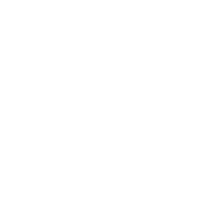
Cuando tengas claro el salario mensual base, el paso a
seguir es hacer el
cálculo de las cesantías para una
empleada que trabaja por días
.
Te dejamos el siguiente ejemplo para una empleada que
trabaja 1 día a la semana y gana el mínimo diario. No tuvo
ninguna bonificación, y tampoco pagos extras.
Salario mínimo diario 2023
$38.666 +
Auxilio
diario
$4.686
Contrato por días 1 vez por semana