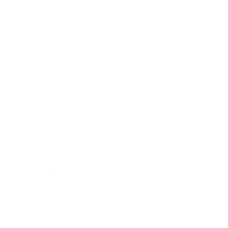
las cesantías dentro de la liquidación, directamente a la
trabajadora.
Te puede interesar:
Guía básica sobre las Cesantías
¿Cómo se calculan?
El valor de las cesantías corresponde a un mes de
salario por cada año de servicio prestado, o proporcional
al tiempo trabajado.
El primer paso es calcular el salario base, donde se
deben tener en cuenta todos aquellos pagos
adicionales durante la relación laboral, como por
ejemplo, horas extras. Te dejamos la fórmula: