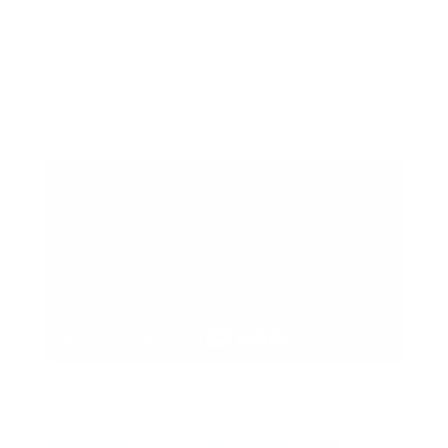
Te puede interesar:
¿Cómo hacer la liquidación de
empleadas domésticas?
¿Tu empleada doméstica aún no está formalizada?
¿Quieres iniciar a hacer las cosas bien con la empleada
que trabaja en tu casa?, ingresa a
Symplifca
, regístrate y
nos comunicáremos contigo para realizar una asesoría
de manera gratuita.
Relacionado