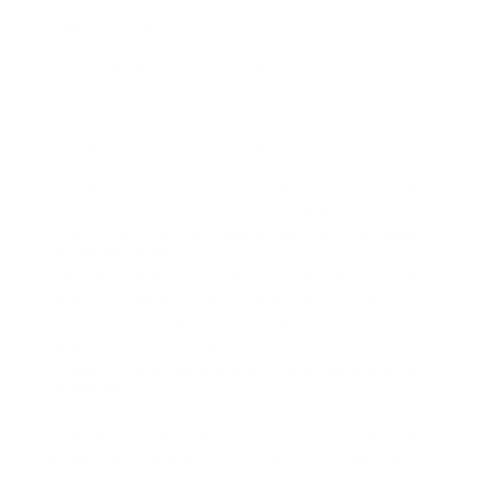
Salario mensual base
($38.666+ $4.686+ 0)* 48/12 =
$173.408
Cesantías
$173.408 X 360/360 =
$173.408
$173.408
Sería lo correspondiente a pagar por concepto
de cesantías para una empleada que trabaja por días.
¿Cómo funciona este modelo para las empleadas
de medio tiempo?
Para medio tiempo las cesantías se calculan igual que
de tiempo completo, pero se toma como base el salario
devengado por el trabajador, teniendo en cuenta auxilio
de transporte y promedio otros salariales
¿Cuándo la empleada doméstica puede retirar las
cesantías?
Como se mencionó al inicio de este blog, los fondos de
cesantías, son muy claros con los requisitos para realizar
el retiro de este dinero. Solo se podrá solicitar este
ahorro en los siguientes casos: