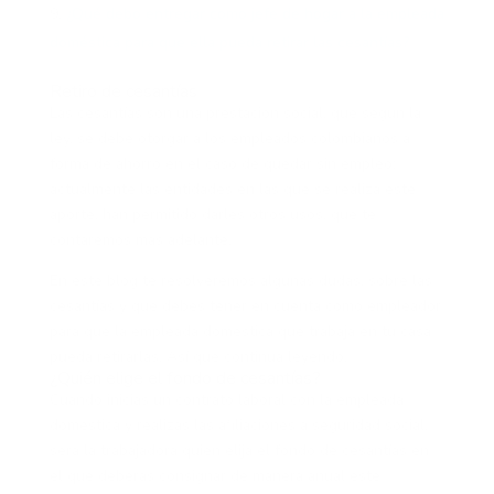
¿Qué debo entregar como jefe de hogar a la empleada
doméstica para que ella pueda retirar las cesantías?
Retiro de cesantías
Las cesantías son una prestación social, que según la
ley, se debe otorgar a los empleados colombianos a
forma de ahorro en el caso de quedar sin empleo;
actualmente las entidades en las que se realiza este
aporte, han permitido darles otros usos, que te
contaremos más adelante.
En este blog te resolveremos algunas dudas, sobre las
cesantías y que debes tener en cuenta como empleador
para que la empleada doméstica que trabaja en tu casa
pueda retirarlas. Así que continúa leyendo.
¿Quién elige el fondo de cesantías?
Cuándo inicias un contrato laboral con la empleada
doméstica y realizas las afiliaciones a seguridad social,
será la trabajadora quien elija el fondo de cesantías en
el que deberás consignar de manera anual este