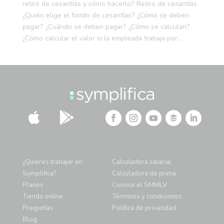
retiro de cesantías y cómo hacerlo? Retiro de cesantías
¿Quién elige el fondo de cesantías? ¿Cómo se deben
pagar? ¿Cuándo se deben pagar? ¿Cómo se calculan?
¿Cómo calcular el valor si la empleada trabaja por...


¿Quieres trabajar en
Calculadora salarial
Symplifica?
Calculadora de prima
Planes
Conoce el SMMLV
Tienda online
Términos y condiciones
Preguntas
Política de privacidad
Blog