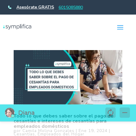
Asesórate GRATIS
6015085880
Todo lo que debes saber sobre el pago de
cesantías e intereses de cesantías para
empleados domésticos
por
Camila Molina Gonzales
|
Ene 19, 2024
|
Cesantías
,
Empleados del Hogar