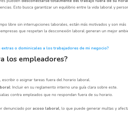
ores pueden
desconectarse totalmente del trabajo fuera de su hora
ncias. Esto busca garantizar un equilibrio entre la vida laboral y person
po libre sin interrupciones laborales, están más motivados y son más
as empresas que respetan la desconexión laboral generan un mejor ambi
extras o dominicales a los trabajadores de mi negocio?
ra los empleadores?
, escribir o asignar tareas fuera del horario laboral.
aboral
: Incluir en su reglamento interno una guía clara sobre este.
salias contra empleados que no respondan fuera de su horario.
ser denunciado por
acoso laboral
, lo que puede generar multas y afecta