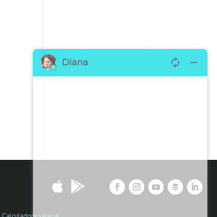


Calculadora salarial