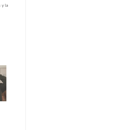
 y la
,