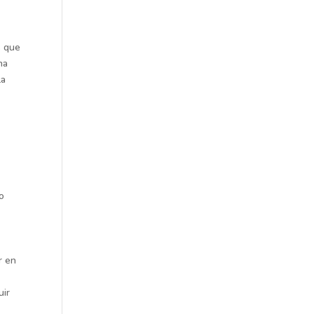
s que
na
la
no
r en
uir