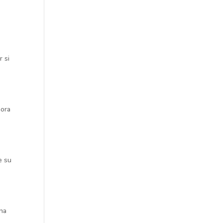
 si
mora
e su
una