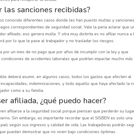
 las sanciones recibidas?
os conocido diferentes casos donde les han puesto multas y sancione
pagos correspondientes de seguridad social. Vale la pena aclarar que u
or afiliado, eso genera multa. Y otra muy distinta es no afiliar nunca a 
por lo que le pase al trabajador y no trasladar los riesgos.
a por un mes de no pago que por años de incumplir con la ley y que
 condiciones de accidentes laborales que podrían impactar mucho más
sable deberá asumir, en algunos casos, todos los gastos que afecten al
e incapacidades, indemnizaciones, y todo aquello que haya afectado la 
ajador como a su familia.
er afiliada, ¿qué puedo hacer?
en afiliarse a la seguridad social porque piensan que perderán su luga
obierno. Sin embargo, es importante recordar que el SISBEN es solo una
 país según sus ingresos y calidad de vida. Las trabajadoras podrán seg
que puedan demostrar que no viven bajo condiciones óptimas.