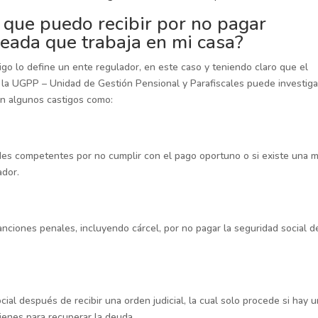
 que puedo recibir por no pagar
leada que trabaja en mi casa?
igo lo define un ente regulador, en este caso y teniendo claro que el
la UGPP – Unidad de Gestión Pensional y Parafiscales puede investigar
tan algunos castigos como:
des competentes por no cumplir con el pago oportuno o si existe una 
ador.
nciones penales, incluyendo cárcel, por no pagar la seguridad social d
ial después de recibir una orden judicial, la cual solo procede si hay 
enes para recuperar la deuda.