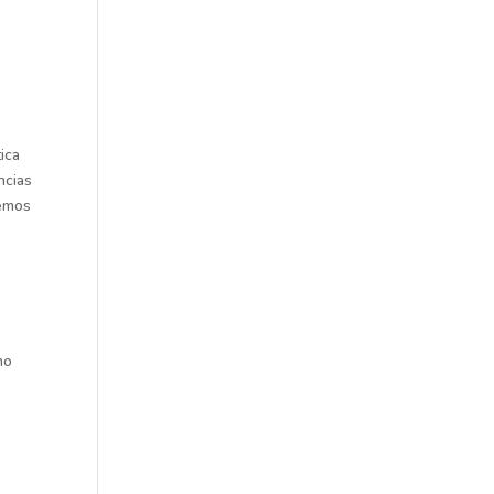
ica
ncias
remos
mo