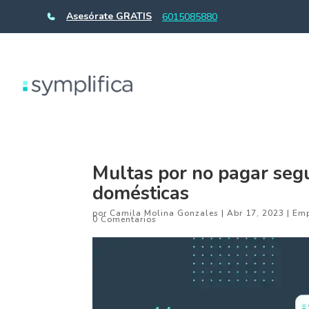
Asesórate GRATIS
6015085880
Multas por no pagar segu
domésticas
por
Camila Molina Gonzales
|
Abr 17, 2023
|
Emp
0 Comentarios