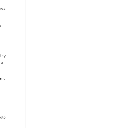
mes,
o
l
 ley
 a
er.
s
solo