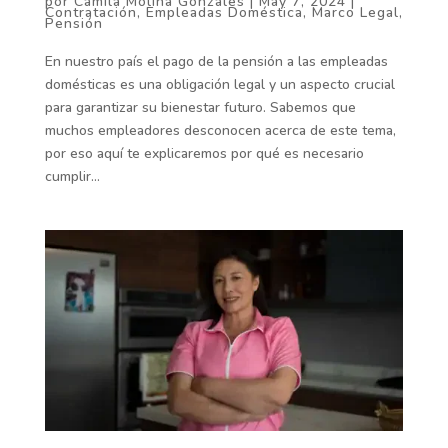
por
Camila Molina Gonzales
|
May 7, 2024
|
Contratación
,
Empleadas Doméstica
,
Marco Legal
,
Pensión
En nuestro país el pago de la pensión a las empleadas
domésticas es una obligación legal y un aspecto crucial
para garantizar su bienestar futuro. Sabemos que
muchos empleadores desconocen acerca de este tema,
por eso aquí te explicaremos por qué es necesario
cumplir...