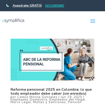
Asesórate GRATIS
6015085880
Reforma pensional 2025 en Colombia: lo que
todo empleador debe saber (sin enredos)
por
Camila Molina Gonzales
|
Jun 19, 2025
|
Empleadas Doméstica
,
Empleados del Hogar
,
Marco Legal
,
Multas y Sanciones
,
Pensión