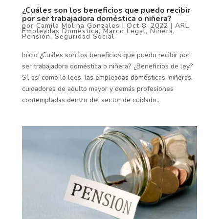
¿Cuáles son los beneficios que puedo recibir
por ser trabajadora doméstica o niñera?
por
Camila Molina Gonzales
|
Oct 8, 2022
|
ARL
,
Empleadas Doméstica
,
Marco Legal
,
Niñera
,
Pensión
,
Seguridad Social
Inicio ¿Cuáles son los beneficios que puedo recibir por
ser trabajadora doméstica o niñera? ¿Beneficios de ley?
Sí, así como lo lees, las empleadas domésticas, niñeras,
cuidadores de adulto mayor y demás profesiones
contempladas dentro del sector de cuidado...