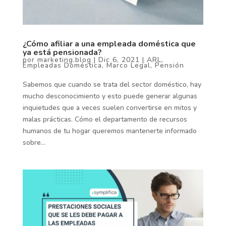
¿Cómo afiliar a una empleada doméstica que
ya está pensionada?
por
marketing.blog
|
Dic 6, 2021
|
ARL
,
Empleadas Doméstica
,
Marco Legal
,
Pensión
Sabemos que cuando se trata del sector doméstico, hay
mucho desconocimiento y esto puede generar algunas
inquietudes que a veces suelen convertirse en mitos y
malas prácticas. Cómo el departamento de recursos
humanos de tu hogar queremos mantenerte informado
sobre...