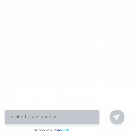
¿Quieres trabajar en
Calculadora salarial
Symplifica?
Calculadora de prima
Planes
Conoce el SMMLV
Tienda online
Términos y condiciones
Preguntas
Política de privacidad
Blog
Nosotros
Contacto
Symplifica tiene cobertura en algunos departamentos y/o
ciudades de Colombia, principalmente Cundinamarca, Valle
del Cauca, Antioquia, Barranquilla, y Bucaramanga. Primero
consulta la cobertura de nuestro servicio
Aqui
. Prohibida su
reproducción total o parcial, así como su traducción a
cualquier idioma sin autorización escrita de su titular.
Copyright © 2026 | Symplifica