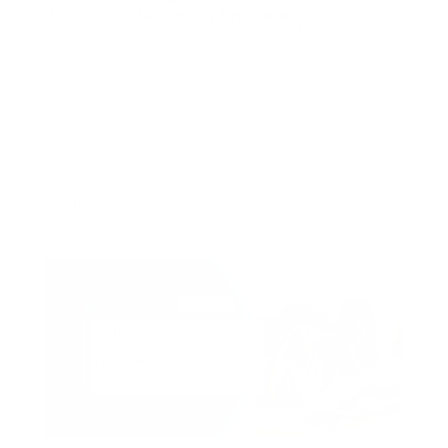
doméstica? Razones y tips para evitarlo
por
Camila Molina Gonzales
|
Jun 11, 2024
|
Demanda
,
Empleadas Doméstica
,
Marco Legal
,
Multas y Sanciones
Demandar en Colombia, donde se busca que la relación
laboral entre empleadores y trabajadoras domésticas
está regulada por el código sustantivo del trabajo, el
cual busca proteger a ambas partes. Cuando tú como
empleador incumples con estas obligaciones puede
resultar...