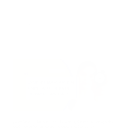
Como empleador, tienes la posibilidad de terminar el
contrato de un trabajador en cualquier momento,
siempre y cuando pagues la indemnización
correspondiente según el Código Sustantivo del
Trabajo. Sin embargo, hay casos en los que esto no es
tan sencillo,...
¡Cuidado! Hablar con tus empleados después
del horario laboral puede meterte en