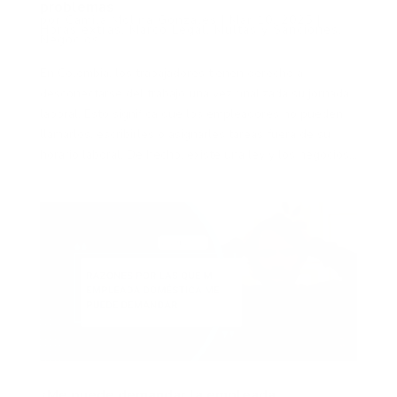
problemas
por
Camila Molina Gonzales
|
Mar 10, 2025
|
Horas extras
,
Marco Legal
,
Multas y Sanciones
,
Negocios
En Colombia, los trabajadores tienen derecho a
desconectarse del trabajo una vez finalizada su jornada
laboral. Esto significa que los empleadores no pueden
llamarlos, escribirles o asignarles tareas fuera de su
horario laboral. De hecho, existe una ley y los negocios...
¿Me puede demandar la empleada