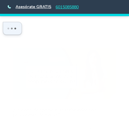
Asesórate GRATIS
6015085880
¿Puedes despedir a un trabajador con
problemas de salud?
por
Camila Molina Gonzales
|
Mar 20, 2025
|
Contratación
,
Demanda
,
Despido
,
Empleadas
Doméstica
,
Empleados del Hogar
,
Indemnización
,
Liquidación
,
Multas y Sanciones
,
Niñera