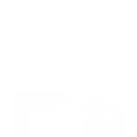
Evite demandas por no pagar la seguridad
social a su empleada
por
Camila Molina Gonzales
|
Ago 31, 2023
|
Demanda
,
Empleadas Doméstica
,
Empleados del
Hogar
,
Marco Legal
,
Multas y Sanciones
,
Seguridad Social
Evite demandas por no pagar la seguridad social a su
empleada Evite ser demandado por su empleada
doméstica ¿Por qué podrían demandar a una empleada
doméstica? Casos de demandas ¿Cómo evitar estas
demandas? Evite ser demandado por su empleada
doméstica Si eres de los...