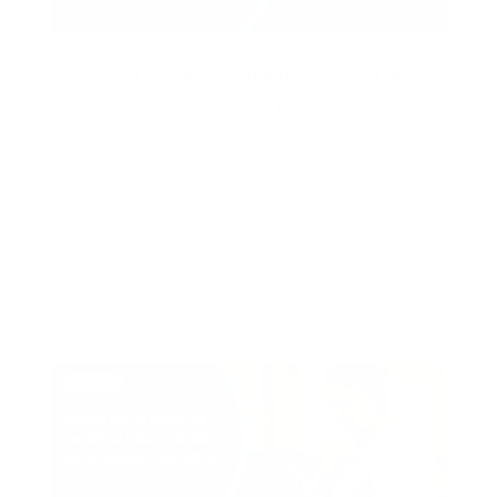
Multas por no pagar seguridad social a las
empleadas domésticas
por
Camila Molina Gonzales
|
Abr 17, 2023
|
Empleadas Doméstica
,
Marco Legal
,
Multas y
Sanciones
,
Seguridad Social
Multas por no pagar seguridad social a las empleadas
domésticas Multas por no pagar seguridad social ¿A qué
trabajadores domésticos se les debe pagar seguridad
social? ¿Qué se paga dentro de la seguridad social?
¿Cuáles son las sanciones que puedo recibir por no
pagar...