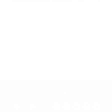
Multas por no pagar cesantías a tiempo y sus
intereses
por
Camila Molina Gonzales
|
Feb 4, 2022
|
Cesantías
,
Multas y Sanciones
¿Qué son las cesantías? Son una prestación social
obligatoria en Colombia que deben recibir todos los
empleados, incluyendo trabajadores domésticos: La
consignación de las cesantías a un fondo. El pago de los
intereses de cesantías directamente al trabajador.
¿Quiénes...
Entradas siguientes »

