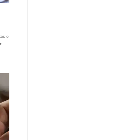
tas o
de