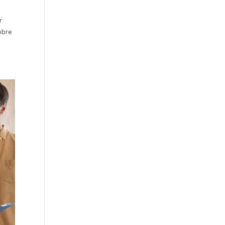
r
obre