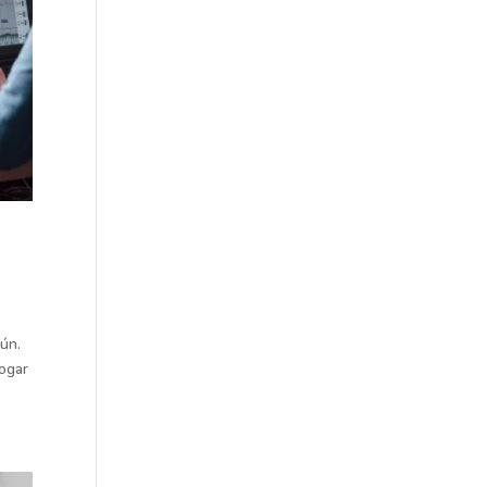
ún.
ogar