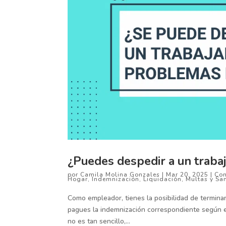
¿Puedes despedir a un traba
por
Camila Molina Gonzales
|
Mar 20, 2025
|
Con
Hogar
,
Indemnización
,
Liquidación
,
Multas y Sa
Como empleador, tienes la posibilidad de termina
pagues la indemnización correspondiente según e
no es tan sencillo,...